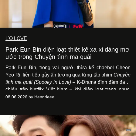
L'O LOVE
Park Eun Bin diện loạt thiết kế xa xỉ đáng mơ
ước trong Chuyện tình ma quái
Park Eun Bin, trong vai người thừa kế chaebol Cheon
Yeo Ri, liên tiếp gây ấn tượng qua từng tập phim
Chuyện
tình ma quái (Spooky in Love)
– K-Drama đình đám đang
chiếu trên Netflix Việt Nam – khi diện loạt trang phục,
đồng hồ & trang sức xa xỉ tương xứng với địa vị trên màn
08.06.2026 by Hennrieee
ảnh nhỏ: từ Hermès, LOEWE cho đến Jaeger-LeCoultre,
Chaumet, Chopard…