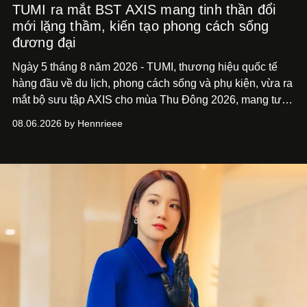
TUMI ra mắt BST AXIS mang tinh thần đổi
mới lặng thầm, kiến tạo phong cách sống
đương đại
Ngày 5 tháng 8 năm 2026 - TUMI, thương hiệu quốc tế
hàng đầu về du lịch, phong cách sống và phụ kiện, vừa ra
mắt bộ sưu tập AXIS cho mùa Thu Đông 2026, mang tư
duy thiết kế tiên phong, tái định nghĩa trải nghiệm du lịch
08.06.2026 by Hennrieee
và phong cách sống hiện đại bằng thiết kế sắc nét, chuẩn
xác gắn liền với tính thẩm mỹ toàn cầu.