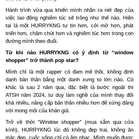
Hành trình vừa qua khiến mình nhận ra nét đẹp của
việc lao động nghiêm túc sẽ trông như thế nào. Hiện
tại là một HURRYKNG tự tin hơn, cởi mở hơn, phát
triển hơn, chăm chút hơn và nghiêm túc hơn trong con
đường mình theo đuổi.
Từ khi nào HURRYKNG có ý định từ “window
shopper” trở thành pop star?
Mình chỉ là một rapper có đam mê thôi, không định
danh bản thân bằng một danh xưng to lớn nào. Có
khác là sau 2 năm qua, đặc biệt là bước ngoặt thi
ATSH năm 2024, tư duy làm nghề của mình thay đổi
khá nhiều, nâng cấp bản thân nhiều hơn để xứng đáng
với mong mỏi của khán giả.
Trở về thời “Window shopper” (mua sắm qua cửa
kính), HURRYKNG lúc đó không đẹp trai, không ăn
mặc đẹp, cuộc sống chỉ có âm nhạc. Mình muốn được