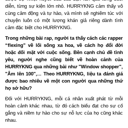
diễn, từng sự kiện lớn nhỏ. HURRYKNG cảm thấy vô
cùng cảm động và tự hào, và mình sẽ nghiêm túc với
chuyện luôn có một lượng khán giả riêng dành tình
cảm đặc biệt cho HURRYKNG.
Trong những bài rap, người ta thấy cách các rapper
“flexing” về lối sống xa hoa, về cách họ đổi đời
hoặc đối mặt với cuộc sống. Bên cạnh chủ đề tình
yêu, người nghe cũng biết về hoàn cảnh của
HURRYKNG qua những bài như "Window shopper",
"Âm lên 100",... Theo HURRYKNG, liệu ta đánh giá
được bao nhiêu về một con người qua những thứ
họ sở hữu?
Đối với HURRYKNG, mỗi cá nhân xuất phát từ mỗi
hoàn cảnh khác nhau, từ đó cách biểu đạt cho sự cố
gắng và niềm tự hào cho sự nỗ lực của họ cũng khác
nhau.