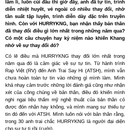
lầm lì, luôn cúi đầu thì giờ đây, anh đã tự tin, trình
diễn nhiệt huyết, vẻ ngoài có nhiều thay đổi, nhờ
tần suất tập luyện, trình diễn dày đặc trên truyền
hình. Còn với HURRYKNG, bạn nhận thấy bản thân
đã thay đổi điều gì lớn nhất trong những năm qua?
Có một câu chuyện hay kỷ niệm nào khiến Khang
nhớ về sự thay đổi đó?
Có lẽ điều mà HURRYKNG thay đổi lớn nhất trong
năm qua đó là cảm giác về sự tự tin. Từ hành trình
Rap Việt (RV) đến Anh Trai Say Hi (ATSH), mình vẫn
chưa hoàn toàn tự tin vào những gì mình làm. Mình
khá nhạy cảm trước những lời đánh giá cũng như nhận
xét của công chúng về bản thân, điều đó khiến mình
nghi ngại liệu thẩm mỹ nghệ thuật của bản thân có
được đón nhận hay không, và mình mang sự thiếu tự
tin đó đến với ATSH. Mình luôn nói với bản thân rằng,
trong 30 anh trai chắc HURRYKNG là người đại diện
cho sự tự ti rồi (cười).