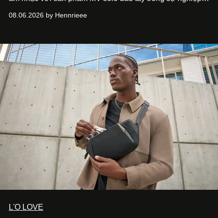
“Taking A Break”
. Đây không chỉ là sản phẩm đánh dấu
08.06.2026 by Hennrieee
bước chuyển mình của 14 Casper sau chương trình, mà
còn mở ra một chương mới trong hành trình nghệ thuật
của nam nghệ sĩ khi lần đầu tiên anh trình làng một MV
solo được đầu tư toàn diện từ sáng tác, sản xuất, trình
diễn đến hình ảnh.
L'O LOVE