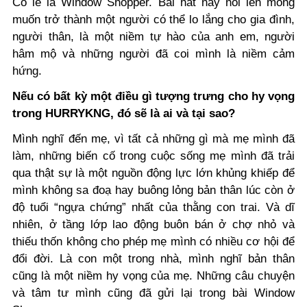
Có lẽ là Window Shopper. Bài hát này nói lên mong
muốn trở thành một người có thể lo lắng cho gia đình,
người thân, là một niềm tự hào của anh em, người
hâm mộ và những người đã coi mình là niềm cảm
hứng.
Nếu có bất kỳ một điều gì tượng trưng cho hy vọng
trong HURRYKNG, đó sẽ là ai và tại sao?
Mình nghĩ đến mẹ, vì tất cả những gì mà mẹ mình đã
làm, những biến cố trong cuộc sống mẹ mình đã trải
qua thật sự là một nguồn động lực lớn khủng khiếp để
mình không sa đoạ hay buông lỏng bản thân lúc còn ở
độ tuổi “ngựa chứng” nhất của thằng con trai. Và dĩ
nhiên, ở tầng lớp lao động buôn bán ở chợ nhỏ và
thiếu thốn không cho phép mẹ mình có nhiều cơ hội để
đổi đời. Là con một trong nhà, mình nghĩ bản thân
cũng là một niềm hy vọng của mẹ. Những câu chuyện
và tâm tư mình cũng đã gửi lại trong bài Window