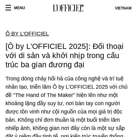
MENU
VIETNAM
Ô BY L'OFFICIEL
[Ô by L'OFFICIEL 2025]: Đối thoại
với di sản và khởi nhịp trong cấu
trúc ba gian đương đại
Trong dòng chảy hối hả của công nghệ và trí tuệ
nhân tạo, triển lãm Ô by L’OFFICIEL 2025 với chủ
đề “The Hand of The Maker” hiện lên như một
khoảng lặng đầy suy tư, nơi bàn tay con người
được tôn vinh như cội nguồn của mọi giá trị độc
bản. Không chỉ đơn thuần là một buổi triển lãm
nhiếp ảnh, không gian nơi đây còn là một sự sắp
đặt ý niệm đầy tinh tế, nơi kiến trúc truyền thống