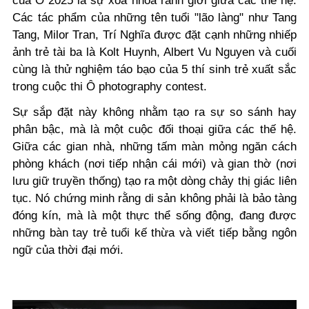
của Ô 2025 là sự xóa nhòa ranh giới giữa các thế hệ.
Các tác phẩm của những tên tuổi "lão làng" như Tang
Tang, Milor Tran, Trí Nghĩa được đặt cạnh những nhiếp
ảnh trẻ tài ba là Kolt Huynh, Albert Vu Nguyen và cuối
cùng là thử nghiệm táo bạo của 5 thí sinh trẻ xuất sắc
trong cuộc thi Ô photography contest.
Sự sắp đặt này không nhằm tạo ra sự so sánh hay
phân bậc, mà là một cuộc đối thoại giữa các thế hệ.
Giữa các gian nhà, những tấm màn mỏng ngăn cách
phòng khách (nơi tiếp nhận cái mới) và gian thờ (nơi
lưu giữ truyền thống) tạo ra một dòng chảy thị giác liên
tục. Nó chứng minh rằng di sản không phải là bảo tàng
đóng kín, mà là một thực thể sống động, đang được
những bàn tay trẻ tuổi kế thừa và viết tiếp bằng ngôn
ngữ của thời đại mới.