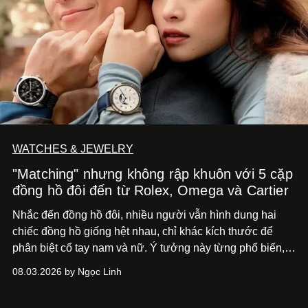
WATCHES & JEWELRY
"Matching" nhưng không rập khuôn với 5 cặp
đồng hồ đôi đến từ Rolex, Omega và Cartier
Nhắc đến đồng hồ đôi, nhiều người vẫn hình dung hai
chiếc đồng hồ giống hệt nhau, chỉ khác kích thước để
phân biệt cổ tay nam và nữ. Ý tưởng này từng phổ biến,
song cũng vô tình khiến khái niệm đồng hồ đôi trở nên
08.03.2026 by Ngọc Linh
khá rập khuôn. Nói lời tạm biết hai phiên bản nam nữ
giống nhau y đúc, các nhà chế tác hiện này không còn