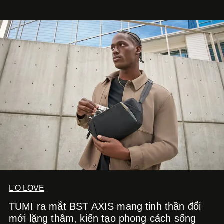
còn mở ra một chương mới trong hành trình nghệ thuật
của nam nghệ sĩ khi lần đầu tiên anh trình làng một MV
solo được đầu tư toàn diện từ sáng tác, sản xuất, trình
diễn đến hình ảnh.
L'O LOVE
TUMI ra mắt BST AXIS mang tinh thần đổi
mới lặng thầm, kiến tạo phong cách sống