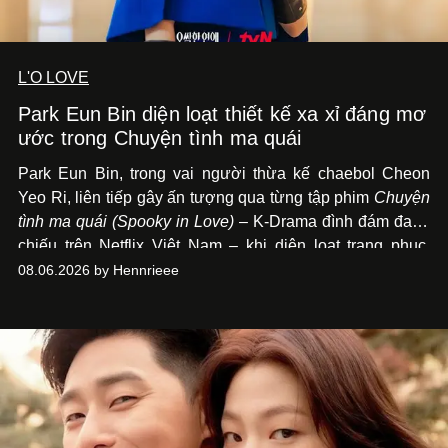
L'O LOVE
Park Eun Bin diện loạt thiết kế xa xỉ đáng mơ
ước trong Chuyện tình ma quái
Park Eun Bin, trong vai người thừa kế chaebol Cheon
Yeo Ri, liên tiếp gây ấn tượng qua từng tập phim
Chuyện
tình ma quái (Spooky in Love)
– K-Drama đình đám đang
chiếu trên Netflix Việt Nam – khi diện loạt trang phục,
đồng hồ & trang sức xa xỉ tương xứng với địa vị trên màn
08.06.2026 by Hennrieee
ảnh nhỏ: từ Hermès, LOEWE cho đến Jaeger-LeCoultre,
Chaumet, Chopard…