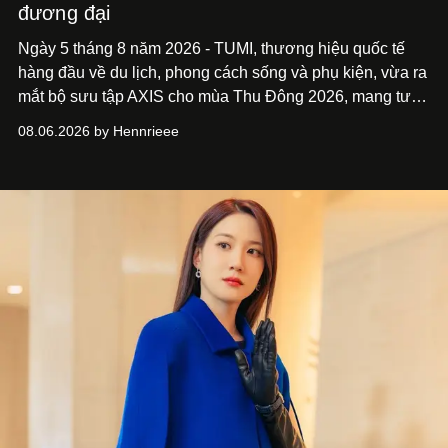
đương đại
Ngày 5 tháng 8 năm 2026 - TUMI, thương hiệu quốc tế
hàng đầu về du lịch, phong cách sống và phụ kiện, vừa ra
mắt bộ sưu tập AXIS cho mùa Thu Đông 2026, mang tư
duy thiết kế tiên phong, tái định nghĩa trải nghiệm du lịch
08.06.2026 by Hennrieee
và phong cách sống hiện đại bằng thiết kế sắc nét, chuẩn
xác gắn liền với tính thẩm mỹ toàn cầu.