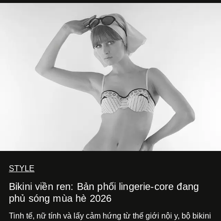
mải miết tìm kiếm sự đồng nhất tuyệt đối. Họ để những
đường nét, tỷ lệ và bảng màu nối liền hai thiết kế, dù mỗi
phiên bản vẫn mang linh hồn riêng.
STYLE
Bikini viền ren: Bản phối lingerie-core đang
phủ sóng mùa hè 2026
Tinh tế, nữ tính và lấy cảm hứng từ thế giới nội y, bộ bikini