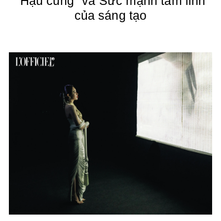
"
Hậu cung
" và Sức mạnh tâm linh
của sáng tạo