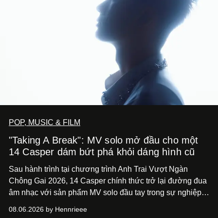
POP, MUSIC & FILM
"Taking A Break": MV solo mở đầu cho một
14 Casper dám bứt phá khỏi dáng hình cũ
Sau hành trình tại chương trình Anh Trai Vượt Ngàn
Chông Gai 2026, 14 Casper chính thức trở lại đường đua
âm nhạc với sản phẩm MV solo đầu tay trong sự nghiệp -
“Taking A Break”
. Đây không chỉ là sản phẩm đánh dấu
08.06.2026 by Hennrieee
bước chuyển mình của 14 Casper sau chương trình, mà