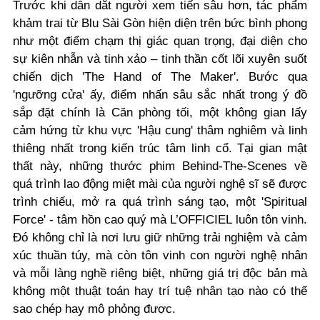
Trước khi dẫn dắt người xem tiến sâu hơn, tác phẩm
khảm trai từ Blu Sài Gòn hiện diện trên bức bình phong
như một điểm chạm thị giác quan trọng, đại diện cho
sự kiên nhẫn và tinh xảo – tinh thần cốt lõi xuyên suốt
chiến dịch 'The Hand of The Maker'. Bước qua
'ngưỡng cửa' ấy, điểm nhấn sâu sắc nhất trong ý đồ
sắp đặt chính là Căn phòng tối, một không gian lấy
cảm hứng từ khu vực 'Hậu cung' thâm nghiêm và linh
thiêng nhất trong kiến trúc tâm linh cổ. Tại gian mật
thất này, những thước phim Behind-The-Scenes về
quá trình lao động miệt mài của người nghệ sĩ sẽ được
trình chiếu, mở ra quá trình sáng tạo, một 'Spiritual
Force' - tâm hồn cao quý mà L’OFFICIEL luôn tôn vinh.
Đó không chỉ là nơi lưu giữ những trải nghiệm và cảm
xúc thuần túy, mà còn tôn vinh con người nghệ nhân
và mỗi làng nghề riêng biệt, những giá trị độc bản mà
không một thuật toán hay trí tuệ nhân tạo nào có thể
sao chép hay mô phỏng được.