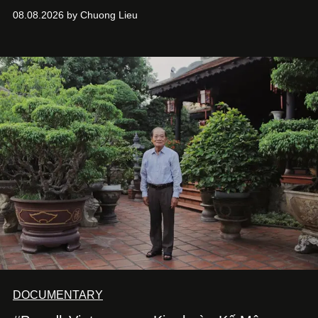
chưa bao giờ thôi khao khát được làm nghề. Từ hai bộ
08.08.2026 by Chuong Lieu
phim điện ảnh trong nửa đầu 2026 đến hành trình trở lại
với
Running Man Vietnam
, nam diễn viên nhìn công việc
bằng một tâm thế điềm tĩnh hơn. Anh tiếp tục học hỏi, trau
dồi và chờ đợi những vai diễn đủ sức đưa mình đến
những vùng đất mới. Ở tuổi ngoài 30, điều anh theo đuổi
không phải những đích đến quá lớn, mà là khả năng luôn
tiến về phía trước.
DOCUMENTARY