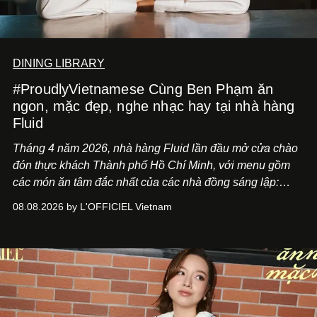
DINING LIBRARY
#ProudlyVietnamese Cùng Ben Phạm ăn
ngon, mặc đẹp, nghe nhạc hay tại nhà hàng
Fluid
Tháng 4 năm 2026, nhà hàng Fluid lần đầu mở cửa chào
đón thực khách Thành phố Hồ Chí Minh, với menu gồm
các món ăn tâm đắc nhất của các nhà đồng sáng lập:
Giám đốc sáng tạo Ben Phạm và chef Thạch Tạ. Những
08.08.2026 by L'OFFICIEL Vietnam
món ăn đa dạng từ Á đến Âu nhanh chóng được yêu thích
nhờ cảm giác ngon miệng, thoải mái và cả khả năng
mang đến niềm vui cho thực khách.