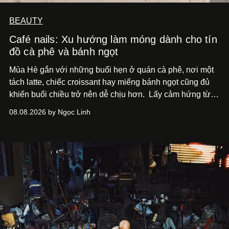
BEAUTY
Café nails: Xu hướng làm móng dành cho tín
đồ cà phê và bánh ngọt
Mùa Hè gắn với những buổi hẹn ở quán cà phê, nơi một
tách latte, chiếc croissant hay miếng bánh ngọt cũng đủ
khiến buổi chiều trở nên dễ chịu hơn.
Lấy cảm hứng từ
cà phê, bánh nướng và các món tráng miệng, café nails
08.08.2026 by Ngọc Linh
sử dụng bảng màu nâu sữa, kem, trắng ngà cùng những
chi tiết đắp nổi để tái hiện không gian quen thuộc của
quán cà phê. Dưới đây là những mẫu nail được yêu thích
nhất của xu hướng này.