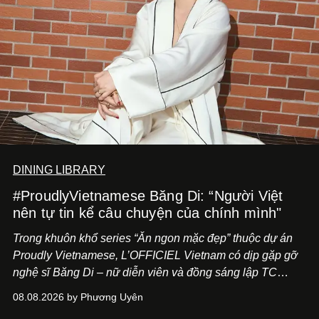
DINING LIBRARY
#ProudlyVietnamese Băng Di: “Người Việt
nên tự tin kể câu chuyện của chính mình"
Trong khuôn khổ series “Ăn ngon mặc đẹp” thuộc dự án
Proudly Vietnamese, L’OFFICIEL Vietnam có dịp gặp gỡ
nghệ sĩ Băng Di – nữ diễn viên và đồng sáng lập TC
ASIA, đơn vị đứng sau các thương hiệu BÀ BAR, MOTLY
08.08.2026 by Phương Uyên
Kitchen Bar và SALEM tại TP.HCM.