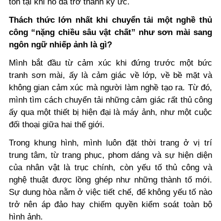
tồn tại khi nó đã trở thành ký ức.
Thách thức lớn nhất khi chuyển tải một nghề thủ
công “nặng chiều sâu vật chất” như sơn mài sang
ngôn ngữ nhiếp ảnh là gì?
Mình bắt đầu từ cảm xúc khi đứng trước một bức
tranh sơn mài, ấy là cảm giác về lớp, về bề mặt và
không gian cảm xúc mà người làm nghề tạo ra. Từ đó,
mình tìm cách chuyển tải những cảm giác rất thủ công
ấy qua một thiết bị hiện đại là máy ảnh, như một cuộc
đối thoại giữa hai thế giới.
Trong khung hình, mình luôn đặt thời trang ở vị trí
trung tâm, từ trang phục, phom dáng và sự hiện diện
của nhân vật là trục chính, còn yếu tố thủ công và
nghệ thuật được lồng ghép như những thành tố mới.
Sự dung hòa nằm ở việc tiết chế, để không yếu tố nào
trở nên áp đảo hay chiếm quyền kiểm soát toàn bộ
hình ảnh.