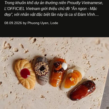
Trong khuôn khổ dự án thường niên Proudly Vietnamese,
L’OFFICIEL Vietnam giới thiệu chủ đề “Ăn ngon - Mặc
đẹp”, với nhân vật đặc biệt lần này là ca sĩ Đàm Vĩnh
Hưng. Đầu năm 2026, anh chính thức khai trương Tiệm
08.09.2026 by Phuong Uyen, Lode
Cà Phê Cà Pháo mang dấu ấn Indochine hoài niệm, thu
hút nhiều thực khách ghé thăm.