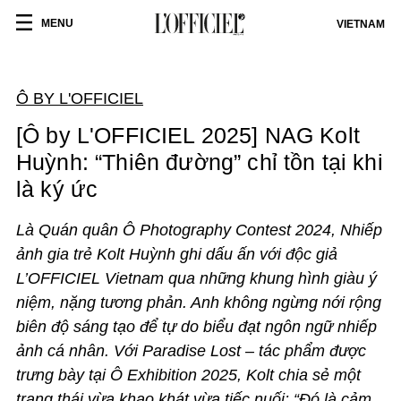
MENU
VIETNAM
Ô BY L'OFFICIEL
[Ô by L'OFFICIEL 2025] NAG Kolt
Huỳnh: “Thiên đường” chỉ tồn tại khi
là ký ức
Là Quán quân Ô
Photography
Contest 2024, Nhiếp
ảnh gia trẻ Kolt Huỳnh ghi dấu ấn với độc giả
L’OFFICIEL Vietnam qua những khung hình giàu ý
niệm, nặng tương phản. Anh không ngừng nới rộng
biên độ sáng tạo để tự do biểu đạt ngôn ngữ nhiếp
ảnh cá nhân. Với Paradise Lost – tác phẩm được
trưng bày tại Ô Exhibition 2025, Kolt chia sẻ một
trạng thái vừa khao khát vừa tiếc nuối: “Đó là cảm