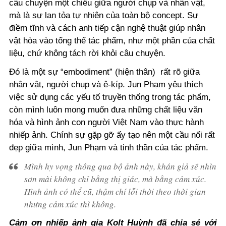
câu chuyện một chiều giữa người chụp và nhân vật,
mà là sự lan tỏa tự nhiên của toàn bộ concept. Sự
điềm tĩnh và cách anh tiếp cận nghệ thuật giúp nhân
vật hòa vào tổng thể tác phẩm, như một phần của chất
liệu, chứ không tách rời khỏi câu chuyện.
Đó là một sự “embodiment” (hiện thân) rất rõ giữa
nhân vật, người chụp và ê-kíp. Jun Phạm yêu thích
việc sử dụng các yếu tố truyền thống trong tác phẩm,
còn mình luôn mong muốn đưa những chất liệu văn
hóa và hình ảnh con người Việt Nam vào thực hành
nhiếp ảnh. Chính sự gặp gỡ ấy tạo nên một cầu nối rất
đẹp giữa mình, Jun Phạm và tinh thần của tác phẩm.
Mình hy vọng thông qua bộ ảnh này, khán giả sẽ nhìn
sơn mài không chỉ bằng thị giác, mà bằng cảm xúc.
Hình ảnh có thể cũ, thậm chí lỗi thời theo thời gian
nhưng cảm xúc thì không.
Cảm ơn nhiếp ảnh gia Kolt Huỳnh đã chia sẻ với