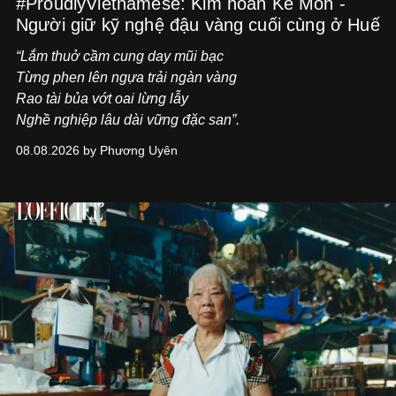
#ProudlyVietnamese: Kim hoàn Kế Môn -
Người giữ kỹ nghệ đậu vàng cuối cùng ở Huế
“Lắm thuở cầm cung day mũi bạc
Từng phen lên ngựa trải ngàn vàng
Rao tài bủa vớt oai lừng lẫy
Nghề nghiệp lâu dài vững đặc san”.
08.08.2026 by Phương Uyên