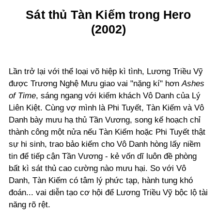
Sát thủ Tàn Kiếm trong Hero
(2002)
Lần trở lại với thể loại võ hiệp kì tình, Lương Triều Vỹ
được Trương Nghệ Mưu giao vai "nặng kí" hơn
Ashes
of Time
, sáng ngang với kiếm khách Vô Danh của Lý
Liên Kiệt. Cùng vợ mình là Phi Tuyết, Tàn Kiếm và Vô
Danh bày mưu hạ thủ Tần Vương, song kế hoạch chỉ
thành công một nửa nếu Tàn Kiếm hoặc Phi Tuyết thật
sự hi sinh, trao bảo kiếm cho Vô Danh hòng lấy niềm
tin để tiếp cận Tần Vương - kẻ vốn dĩ luôn đề phòng
bất kì sát thủ cao cường nào mưu hại. So với Vô
Danh, Tàn Kiếm có tâm lý phức tạp, hành tung khó
đoán... vai diễn tạo cơ hội để Lương Triều Vỹ bộc lộ tài
năng rõ rệt.