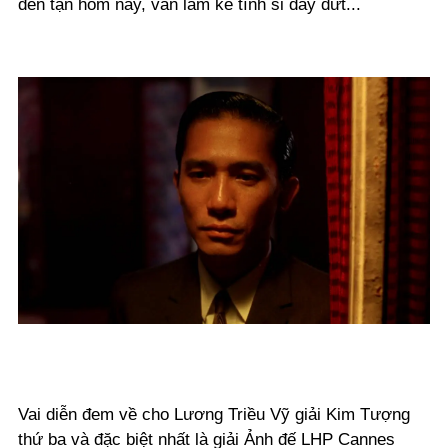
đến tận hôm nay, vẫn làm kẻ tình si day dứt...
Vai diễn đem về cho Lương Triều Vỹ giải Kim Tượng
thứ ba và đặc biệt nhất là giải Ảnh đế LHP Cannes