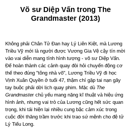
Võ sư Diệp Vấn trong The
Grandmaster (2013)
Không phải Chân Tử Đan hay Lý Liên Kiệt, mà Lương
Triều Vỹ mới là người được Vương Gia Vệ cậy tín mời
vào vai diễn mang tính hình tượng - võ sư Diệp Vấn.
Để hoàn thành các cảnh quay đòi hỏi chuyển động cơ
thể theo đúng "tông nhà võ", Lương Triều Vỹ đi học
Vịnh Xuân Quyền ở tuổi 47, thậm chí gặp tai nạn gãy
tay buộc phải dời lịch quay phim. Mặc dù
The
Grandmaste
r chủ yếu mang nặng kĩ thuật và hiệu ứng
hình ảnh, nhưng vai trò của Lương cũng hết sức quan
trọng, khi tái hiện lại nhiều cung bậc cảm xúc trong
cuộc đời thăng trầm trước khi trao sứ mệnh cho đệ tử
Lý Tiểu Long.