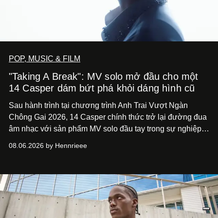
POP, MUSIC & FILM
"Taking A Break": MV solo mở đầu cho một
14 Casper dám bứt phá khỏi dáng hình cũ
Sau hành trình tại chương trình Anh Trai Vượt Ngàn
Chông Gai 2026, 14 Casper chính thức trở lại đường đua
âm nhạc với sản phẩm MV solo đầu tay trong sự nghiệp -
“Taking A Break”
. Đây không chỉ là sản phẩm đánh dấu
08.06.2026 by Hennrieee
bước chuyển mình của 14 Casper sau chương trình, mà
còn mở ra một chương mới trong hành trình nghệ thuật
của nam nghệ sĩ khi lần đầu tiên anh trình làng một MV
solo được đầu tư toàn diện từ sáng tác, sản xuất, trình
diễn đến hình ảnh.