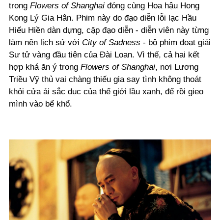
trong
Flowers of Shanghai
đóng cùng Hoa hậu Hong
Kong Lý Gia Hân. Phim này do đạo diễn lỗi lạc Hầu
Hiếu Hiền dàn dựng, cặp đạo diễn - diễn viên này từng
làm nên lịch sử với
City of Sadness
- bộ phim đoạt giải
Sư tử vàng đầu tiên của Đài Loan. Vì thế, cả hai kết
hợp khá ăn ý trong
Flowers of Shanghai
, nơi Lương
Triều Vỹ thủ vai chàng thiếu gia say tình không thoát
khỏi cửa ải sắc dục của thế giới lầu xanh, để rồi gieo
mình vào bể khổ.