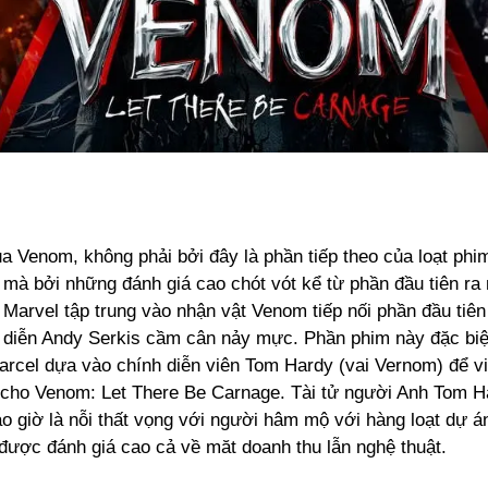
a Venom, không phải bởi đây là phần tiếp theo của loạt phi
 mà bởi những đánh giá cao chót vót kể từ phần đầu tiên ra
Marvel tập trung vào nhận vật Venom tiếp nối phần đầu tiên
 diễn Andy Serkis cầm cân nảy mực. Phần phim này đặc biệ
arcel dựa vào chính diễn viên Tom Hardy (vai Vernom) để v
cho Venom: Let There Be Carnage. Tài tử người Anh Tom 
o giờ là nỗi thất vọng với người hâm mộ với hàng loạt dự á
được đánh giá cao cả về măt doanh thu lẫn nghệ thuật.