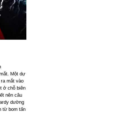
m
 mắt. Một dự
 ra mắt vào
t ở chỗ biên
iết nên câu
Hardy dường
n từ bom tấn