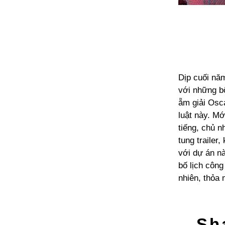
Dịp cuối năm
với những b
ẵm giải Osc
luật này. Mớ
tiếng, chủ n
tung trailer
với dự án n
bố lịch côn
nhiên, thỏa
Sh