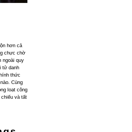
rộn hơn cả
ng chực chờ
m ngoài quy
i tử danh
hính thức
ế nào. Cùng
ng loạt công
chiếu và tất
ngs