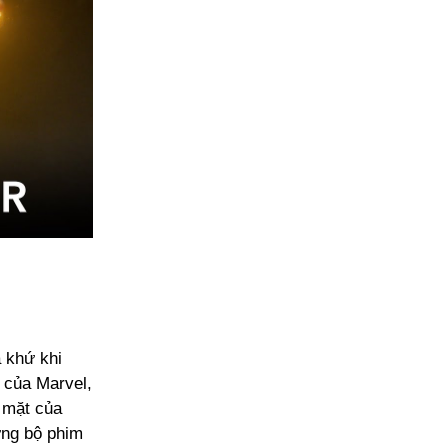
á khứ khi
 của Marvel,
 mặt của
ưng bộ phim