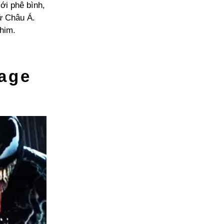
ới phê bình,
sử Châu Á.
him.
age