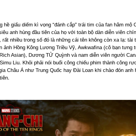
g hề giấu diếm kì vọng “đánh cắp” trái tim của fan hâm mộ 
iêu anh hùng đầu tiên của họ với toàn bộ dàn diễn viên chín
 rất nhiều trong số đó là những cái tên không còn xa lạ: tài 
ện ảnh Hồng Kông Lương Triều Vỹ, Awkwafina (cô bạn tưng t
Rich Asian), Dương TỬ Quỳnh và nam diễn viên người Can
imu Liu. Khỏi phải nói buổi công chiếu phim thành công rực
gia Châu Á như Trung Quốc hay Đài Loan khi chào đón anh 
iên.