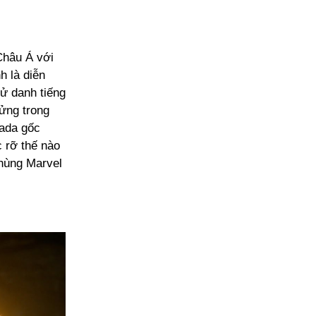
Châu Á với
h là diễn
tử danh tiếng
ửng trong
ada gốc
 rỡ thế nào
hùng Marvel