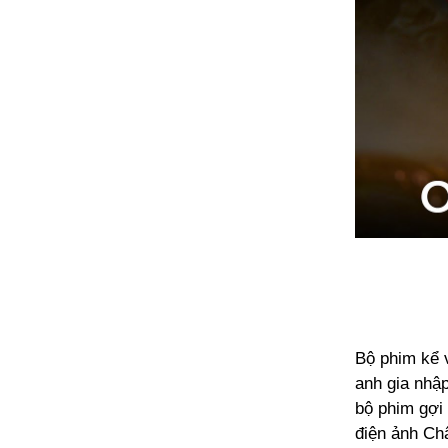
Bộ phim kể v
anh gia nhậ
bộ phim gợi
điện ảnh Ch