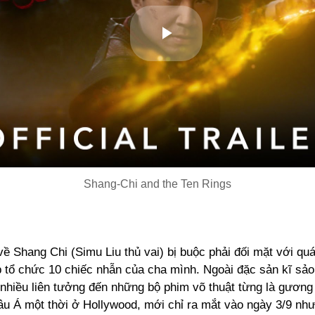
Play
Video
Shang-Chi and the Ten Rings
ề Shang Chi (Simu Liu thủ vai) bị buộc phải đối mặt với qu
p tổ chức 10 chiếc nhẫn của cha mình. Ngoài đặc sản kĩ sảo
 nhiều liên tưởng đến những bộ phim võ thuật từng là gương
âu Á một thời ở Hollywood, mới chỉ ra mắt vào ngày 3/9 nh