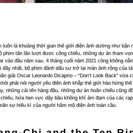
 luôn là khoảng thời gian thế giới điện ảnh dường như bận 
ộ phim tấn lần lượt được công chiếu, những dự án tham vọ
ar vào đầu năm sau. 4 tháng cuối năm 2021 cũng không nằ
i đây nhất, bộ phim đánh dấu sự trở lại màn ảnh rộng của tà
hân giải Oscar Leonardo Dicaprio – “Don’t Look Back” vừa c
, khỏi phải nói người yêu điện ảnh khắp thế giới hào hứng th
ày, những cái tên hàng đầu, những dự án hoãn chiếu cũng đồ
g chiếu, hứa hẹn vực dậy bầu không khí ảm đạm của các rạp 
 mãn sự hiếu kì của người hâm mộ điện ảnh toàn cầu.
ang-Chi and the Ten Ri