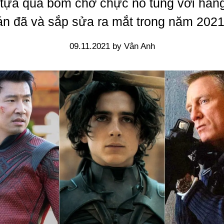
i tựa quả bom chờ chực nổ tung với hàng
án đã và sắp sửa ra mắt trong năm 2021
09.11.2021 by Vân Anh