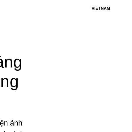
VIETNAM
áng
áng
iện ảnh