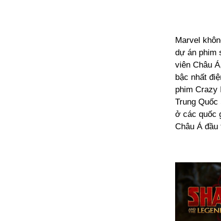
Marvel khôn
dự án phim s
viên Châu Á,
bậc nhất đi
phim Crazy 
Trung Quốc S
ở các quốc 
Châu Á đầu t