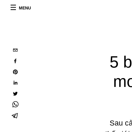
MENU
5 
mo
Sau cả