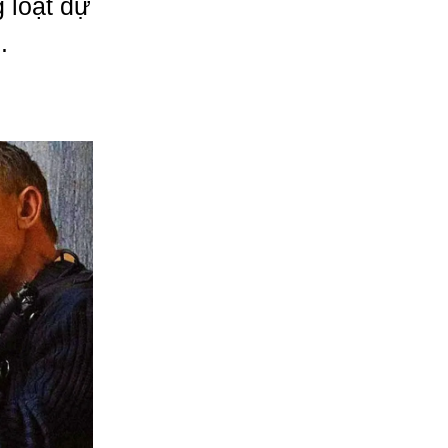
 loạt dự
.