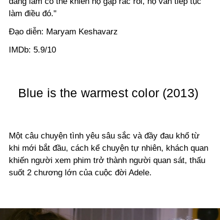
đang làm có thể khiến họ gặp rắc rối, họ vẫn tiếp tục
làm điều đó."
Đạo diễn: Maryam Keshavarz
IMDb: 5.9/10
Blue is the warmest color (2013)
Một câu chuyện tình yêu sâu sắc và đầy đau khổ từ
khi mới bắt đầu, cách kể chuyện tự nhiên, khách quan
khiến người xem phim trở thành người quan sát, thấu
suốt 2 chương lớn của cuộc đời Adele.