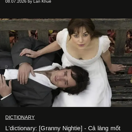
08.07.2026 by Lan Khuê
nói về cái mới, về xu hướng tiếp theo, về những điều
đáng để trải nghiệm trước khi chúng trở nên lỗi thời.
DICTIONARY
L'dictionary: [Granny Nightie] - Cả làng mốt