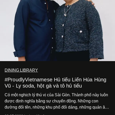
DINING LIBRARY
#ProudlyVietnamese Hủ tiếu Liến Húa Hùng
Vũ - Ly soda, hột gà và tô hủ tiếu
Có một nghịch lý thú vị của Sài Gòn. Thành phố này luôn
được định nghĩa bằng sự chuyển động. Những con
đường đổi tên, những khu phố đổi dáng, những quán ăn
mở ra rồi biến mất chỉ sau vài mùa mưa. Người ta luôn