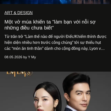
ART & DESIGN
Một vở múa khiến ta "làm bạn với nỗi sợ
những điều chưa biết"
Từ trăn trở “Làm thế nào để người Điếc/Khiếm thính được
hiện diện nhiều hơn trước công chúng” tới
sự thiếu hụt
các “món ăn tinh thần” dành cho cộng đồng này, Lyon và
Phương đã quyết tâm biến ý tưởng công diễn một tác
08.05.2026 by Y My
phẩm múa đương đại thành hiện thực, mang tên Lắng
Nghe Điểm Chạm.