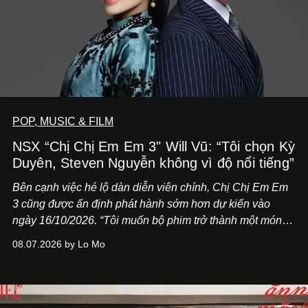
POP, MUSIC & FILM
NSX “Chị Chị Em Em 3" Will Vũ: “Tôi chọn Kỳ
Duyên, Steven Nguyễn không vì độ nổi tiếng”
Bên cạnh việc hé lộ dàn diễn viên chính,
Chị Chị Em Em
3
cũng được ấn định phát hành sớm hơn dự kiến vào
ngày 16/10/2026. “Tôi muốn bộ phim trở thành một món
quà, đồng thời thể hiện sự trân trọng và tôn vinh phụ nữ
08.07.2026 by Lo Mo
Việt Nam”, NSX Will Vũ cho biết.