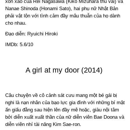
xôn xao của Rei Nagasawa (Kiko Mizuhara thủ vai) và
Nanae Shinoda (Honami Sato), hai phụ nữ Nhật Bản
phải vật lộn với tình cảm đầy mâu thuẫn của họ dành
cho nhau.
Đạo diễn: Ryuichi Hiroki
IMDb: 5.6/10
A girl at my door (2014)
Câu chuyện về cô cảnh sát cưu mang một bé gái bị
nghi là nạn nhân của bạo lực gia đình với những bí mật
ẩn giấu đằng sau hiện lên đầy mê hoặc, giàu nội tâm
bởi diễn xuất xuất thần của nữ diễn viên Bae Doona và
diễn viên nhí tài năng Kim Sae-ron.