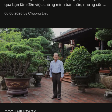
quá bận tâm đến việc chứng minh bản thân, nhưng cũng
chưa bao giờ thôi khao khát được làm nghề. Từ hai bộ
08.08.2026 by Chuong Lieu
phim điện ảnh trong nửa đầu 2026 đến hành trình trở lại
với
Running Man Vietnam
, nam diễn viên nhìn công việc
bằng một tâm thế điềm tĩnh hơn. Anh tiếp tục học hỏi, trau
dồi và chờ đợi những vai diễn đủ sức đưa mình đến
những vùng đất mới. Ở tuổi ngoài 30, điều anh theo đuổi
không phải những đích đến quá lớn, mà là khả năng luôn
tiến về phía trước.
DOCUMENTARY