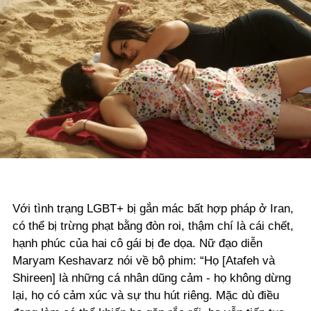
Với tình trạng LGBT+ bị gắn mác bất hợp pháp ở Iran,
có thể bị trừng phạt bằng đòn roi, thậm chí là cái chết,
hạnh phúc của hai cô gái bị đe dọa. Nữ đạo diễn
Maryam Keshavarz nói về bộ phim: “Họ [Atafeh và
Shireen] là những cá nhân dũng cảm - họ không dừng
lại, họ có cảm xúc và sự thu hút riêng. Mặc dù điều