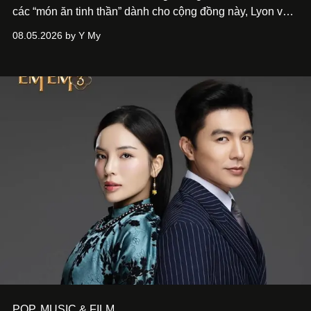
các “món ăn tinh thần” dành cho cộng đồng này, Lyon và
Phương đã quyết tâm biến ý tưởng công diễn một tác
08.05.2026 by Y My
phẩm múa đương đại thành hiện thực, mang tên Lắng
Nghe Điểm Chạm.
POP, MUSIC & FILM