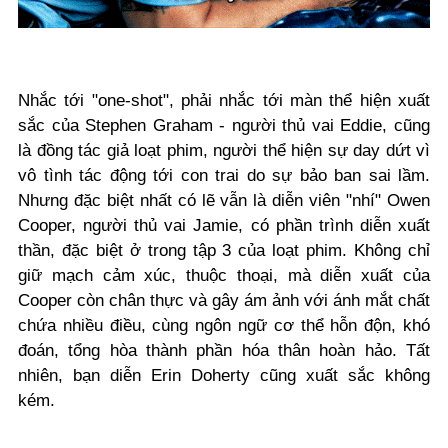
Nhắc tới "one-shot", phải nhắc tới màn thể hiện xuất
sắc của Stephen Graham - người thủ vai Eddie, cũng
là đồng tác giả loạt phim, người thể hiện sự day dứt vì
vô tình tác động tới con trai do sự bảo ban sai lầm.
Nhưng đặc biệt nhất có lẽ vẫn là diễn viên "nhí" Owen
Cooper, người thủ vai Jamie, có phần trình diễn xuất
thần, đặc biệt ở trong tập 3 của loạt phim. Không chỉ
giữ mạch cảm xúc, thuộc thoại, mà diễn xuất của
Cooper còn chân thực và gây ám ảnh với ánh mắt chất
chứa nhiều điều, cùng ngôn ngữ cơ thể hỗn độn, khó
đoán, tổng hòa thành phần hóa thân hoàn hảo. Tất
nhiên, bạn diễn Erin Doherty cũng xuất sắc không
kém.