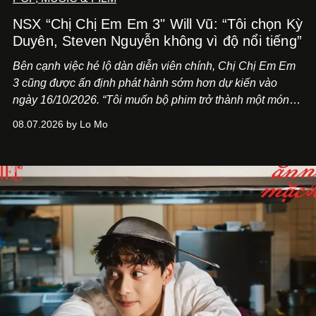
NSX “Chị Chị Em Em 3" Will Vũ: “Tôi chọn Kỳ
Duyên, Steven Nguyễn không vì độ nổi tiếng”
Bên cạnh việc hé lộ dàn diễn viên chính,
Chị Chị Em Em
3
cũng được ấn định phát hành sớm hơn dự kiến vào
ngày 16/10/2026. “Tôi muốn bộ phim trở thành một món
quà, đồng thời thể hiện sự trân trọng và tôn vinh phụ nữ
08.07.2026 by Lo Mo
Việt Nam”, NSX Will Vũ cho biết.