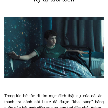
Trong lúc bế tắc đi tìm mục đích thật sự của cái ác,
thanh tra cảnh sát Luke đã được "khai sáng" bằng
cuộc gặp bất ngờ giữa anh và con trai độc nhất Adam -