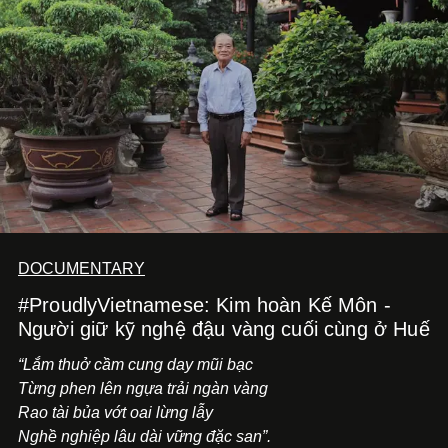
không phải những đích đến quá lớn, mà là khả năng luôn
tiến về phía trước.
DOCUMENTARY
#ProudlyVietnamese: Kim hoàn Kế Môn -
Người giữ kỹ nghệ đậu vàng cuối cùng ở Huế
“Lắm thuở cầm cung day mũi bạc
Từng phen lên ngựa trải ngàn vàng
Rao tài bủa vớt oai lừng lẫy
Nghề nghiệp lâu dài vững đặc san”.