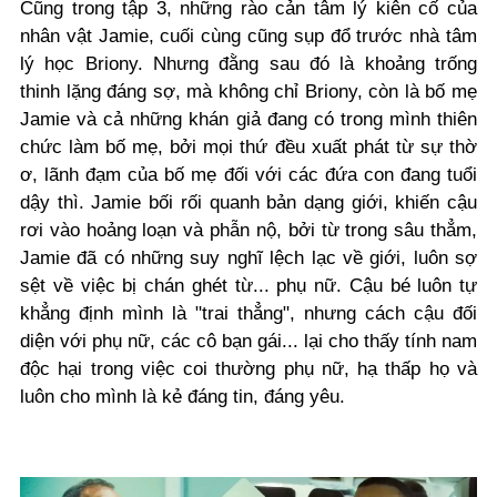
Cũng trong tập 3, những rào cản tâm lý kiên cố của
nhân vật Jamie, cuối cùng cũng sụp đổ trước nhà tâm
lý học Briony. Nhưng đằng sau đó là khoảng trống
thinh lặng đáng sợ, mà không chỉ Briony, còn là bố mẹ
Jamie và cả những khán giả đang có trong mình thiên
chức làm bố mẹ, bởi mọi thứ đều xuất phát từ sự thờ
ơ, lãnh đạm của bố mẹ đối với các đứa con đang tuổi
dậy thì. Jamie bối rối quanh bản dạng giới, khiến cậu
rơi vào hoảng loạn và phẫn nộ, bởi từ trong sâu thẳm,
Jamie đã có những suy nghĩ lệch lạc về giới, luôn sợ
sệt về việc bị chán ghét từ... phụ nữ. Cậu bé luôn tự
khẳng định mình là "trai thẳng", nhưng cách cậu đối
diện với phụ nữ, các cô bạn gái... lại cho thấy tính nam
độc hại trong việc coi thường phụ nữ, hạ thấp họ và
luôn cho mình là kẻ đáng tin, đáng yêu.