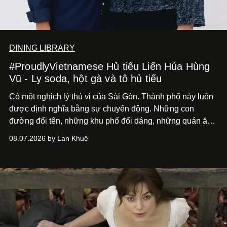
DINING LIBRARY
#ProudlyVietnamese Hủ tiếu Liến Húa Hùng
Vũ - Ly soda, hột gà và tô hủ tiếu
Có một nghịch lý thú vị của Sài Gòn. Thành phố này luôn
được định nghĩa bằng sự chuyển động. Những con
đường đổi tên, những khu phố đổi dáng, những quán ăn
mở ra rồi biến mất chỉ sau vài mùa mưa. Người ta luôn
08.07.2026 by Lan Khuê
nói về cái mới, về xu hướng tiếp theo, về những điều
đáng để trải nghiệm trước khi chúng trở nên lỗi thời.