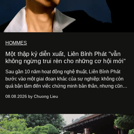
HOMMES
Một thập kỷ diễn xuất, Liên Bỉnh Phát "vẫn
không ngừng trui rèn cho những cơ hội mới"
Sau gần 10 năm hoạt động nghệ thuật, Liên Bỉnh Phát
bước vào một giai đoạn khác của sự nghiệp: không còn
quá bận tâm đến việc chứng minh bản thân, nhưng cũng
chưa bao giờ thôi khao khát được làm nghề. Từ hai bộ
08.08.2026 by Chuong Lieu
phim điện ảnh trong nửa đầu 2026 đến hành trình trở lại
với
Running Man Vietnam
, nam diễn viên nhìn công việc
bằng một tâm thế điềm tĩnh hơn. Anh tiếp tục học hỏi, trau
dồi và chờ đợi những vai diễn đủ sức đưa mình đến
những vùng đất mới. Ở tuổi ngoài 30, điều anh theo đuổi