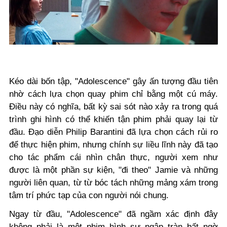
Kéo dài bốn tập, "Adolescence" gây ấn tượng đầu tiên
nhờ cách lựa chọn quay phim chỉ bằng một cú máy.
Điều này có nghĩa, bất kỳ sai sót nào xảy ra trong quá
trình ghi hình có thể khiến tận phim phải quay lại từ
đầu. Đạo diễn Philip Barantini đã lựa chọn cách rủi ro
để thực hiện phim, nhưng chính sự liều lĩnh này đã tạo
cho tác phẩm cái nhìn chân thực, người xem như
được là một phần sự kiện, "đi theo" Jamie và những
người liên quan, từ từ bóc tách những mảng xám trong
tâm trí phức tạp của con người nói chung.
Ngay từ đầu, "Adolescence" đã ngầm xác định đây
không phải là một phim hình sự ngập tràn bất ngờ