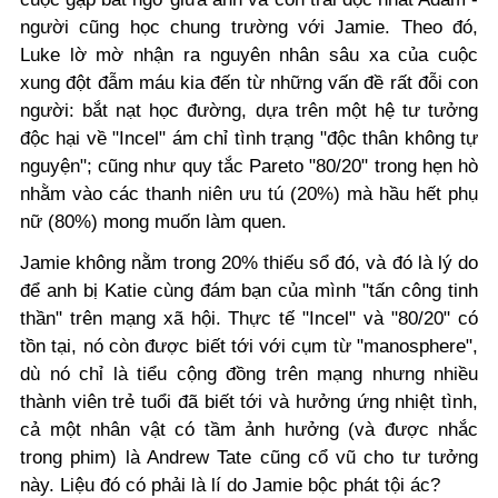
người cũng học chung trường với Jamie. Theo đó,
Luke lờ mờ nhận ra nguyên nhân sâu xa của cuộc
xung đột đẫm máu kia đến từ những vấn đề rất đỗi con
người: bắt nạt học đường, dựa trên một hệ tư tưởng
độc hại về "Incel" ám chỉ tình trạng "độc thân không tự
nguyện"; cũng như quy tắc Pareto "80/20" trong hẹn hò
nhằm vào các thanh niên ưu tú (20%) mà hầu hết phụ
nữ (80%) mong muốn làm quen.
Jamie không nằm trong 20% thiếu sổ đó, và đó là lý do
để anh bị Katie cùng đám bạn của mình "tấn công tinh
thần" trên mạng xã hội. Thực tế "Incel" và "80/20" có
tồn tại, nó còn được biết tới với cụm từ "manosphere",
dù nó chỉ là tiểu cộng đồng trên mạng nhưng nhiều
thành viên trẻ tuổi đã biết tới và hưởng ứng nhiệt tình,
cả một nhân vật có tầm ảnh hưởng (và được nhắc
trong phim) là Andrew Tate cũng cổ vũ cho tư tưởng
này. Liệu đó có phải là lí do Jamie bộc phát tội ác?