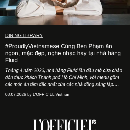
DINING LIBRARY
#ProudlyVietnamese Cùng Ben Phạm ăn
ngon, mặc đẹp, nghe nhạc hay tại nhà hàng
Fluid
Tháng 4 năm 2026, nhà hàng Fluid lần đầu mở cửa chào
đón thực khách Thành phố Hồ Chí Minh, với menu gồm
các món ăn tâm đắc nhất của các nhà đồng sáng lập:
Giám đốc sáng tạo Ben Phạm và chef Thạch Tạ. Những
08.07.2026 by L'OFFICIEL Vietnam
món ăn đa dạng từ Á đến Âu nhanh chóng được yêu thích
nhờ cảm giác ngon miệng, thoải mái và cả khả năng
mang đến niềm vui cho thực khách.