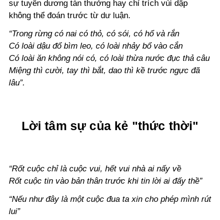
sự tuyên dương tán thưởng hay chỉ trích vùi dập
không thể đoán trước từ dư luận.
“Trong rừng có nai có thỏ, có sói, có hổ và rắn
Có loài dậu đổ bìm leo, có loài nhảy bổ vào cắn
Có loài ăn không nói có, có loài thừa nước đục thả câu
Miệng thì cười, tay thì bắt, dao thì kề trước ngực đã
lâu”.
Lời tâm sự của kẻ "thức thời"
“Rốt cuộc chỉ là cuộc vui, hết vui nhà ai nấy về
Rốt cuộc tin vào bản thân trước khi tin lời ai đấy thề”
“Nếu như đây là một cuộc đua ta xin cho phép mình rút
lui”