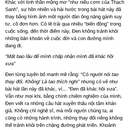
Khác với tinh thần mộng mơ “như niêu cơm của Thạch
Sanh”, sự hồn nhiên và hài hước trong bài hát này đã
thay bằng hình ảnh một người đàn ông nặng gánh suy
tư, cô đơn hơn.
Có lẽ trải qua nhiều “biến động” trong
cuộc sống, đến thời điểm này, Đen không tránh khỏi
những băn khoăn về cuộc đời và con đường mình
đang đi.
“Mất bao lâu để mình chấp nhận mình đã khác hồi
xưa”
Đen từng tuyên bố mạnh mẽ rằng: “Có
người nói tao
thay đổi. Không! Là tao thích nghi”
nhưng có vẻ như
bài hát lần này đã khác, vì... “Đen đã khác hồi xưa”.
Vẫn như mọi khi, bằng chính chiêm nghiệm của mình,
Đen viết ra những câu hát xuyên thấu nội tâm khán
giả. Không chỉ nghệ sĩ, mà mỗi người chúng ta, ai
cũng có những hành trình, những thay đổi riêng không
thể tránh khỏi trên chặng đường phát triển. Khoảnh