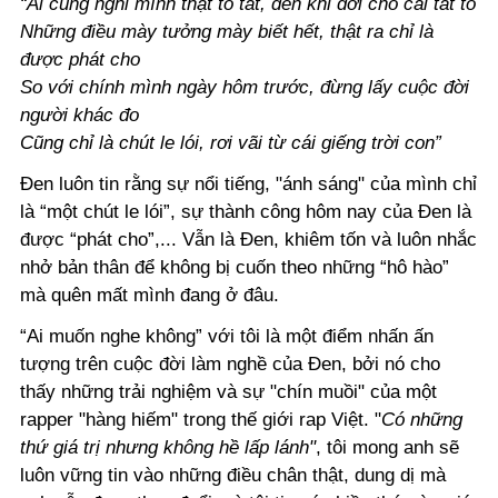
“Ai cũng nghĩ mình thật to tát, đến khi đời cho cái tát to
Những điều mày tưởng mày biết hết, thật ra chỉ là
được phát cho
So với chính mình ngày hôm trước, đừng lấy cuộc đời
người khác đo
Cũng chỉ là chút le lói, rơi vãi từ cái giếng trời con”
Đen luôn tin rằng sự nổi tiếng, "ánh sáng" của mình chỉ
là “một chút le lói”, sự thành công hôm nay của Đen là
được “phát cho”,... Vẫn là Đen, khiêm tốn và luôn nhắc
nhở bản thân để không bị cuốn theo những “hô hào”
mà quên mất mình đang ở đâu.
“Ai muốn nghe không” với tôi là một điểm nhấn ấn
tượng trên cuộc đời làm nghề của Đen, bởi nó cho
thấy những trải nghiệm và sự "chín muồi" của một
rapper "hàng hiếm" trong thế giới rap Việt. "
Có những
thứ giá trị nhưng không hề lấp lánh"
, tôi mong anh sẽ
luôn vững tin vào những điều chân thật, dung dị mà