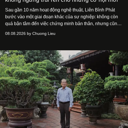
Sau gần 10 năm hoạt động nghệ thuật, Liên Bỉnh Phát
bước vào một giai đoạn khác của sự nghiệp: không còn
quá bận tâm đến việc chứng minh bản thân, nhưng cũng
chưa bao giờ thôi khao khát được làm nghề. Từ hai bộ
08.08.2026 by Chuong Lieu
phim điện ảnh trong nửa đầu 2026 đến hành trình trở lại
với
Running Man Vietnam
, nam diễn viên nhìn công việc
bằng một tâm thế điềm tĩnh hơn. Anh tiếp tục học hỏi, trau
dồi và chờ đợi những vai diễn đủ sức đưa mình đến
những vùng đất mới. Ở tuổi ngoài 30, điều anh theo đuổi
không phải những đích đến quá lớn, mà là khả năng luôn
tiến về phía trước.