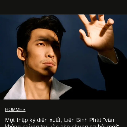
HOMMES
Một thập kỷ diễn xuất, Liên Bỉnh Phát "vẫn
không ngừng trui rèn cho những cơ hội mới"