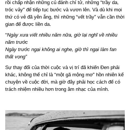
rồi chấp nhận những cú đánh chí tử, những “trầy da,
tróc vảy"
để tiếp tục bước và vươn lên. Và dù khi mọi
thứ có vẻ đã yên ắng, thì những “vết trầy” vẫn cần thời
gian để được liền da.
“
Ngày xưa viết nhiều năm nữa, giờ lại nghĩ về nhiều
năm trước
Ngày trước ngại không ai nghe, giờ thì ngại làm fan
thất vọng”
Sự thay đổi của thời cuộc và vị trí đã khiến Đen phải
khác, không thể chỉ là “một gã mộng mơ” hồn nhiên kể
chuyện về cuộc đời, mà giờ đây phải học cách để có
trách nhiệm nhiều hơn trong âm nhạc của mình.