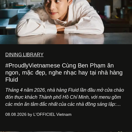
DINING LIBRARY
#ProudlyVietnamese Cùng Ben Phạm ăn
ngon, mặc đẹp, nghe nhạc hay tại nhà hàng
Fluid
Tháng 4 năm 2026, nhà hàng Fluid lần đầu mở cửa chào
đón thực khách Thành phố Hồ Chí Minh, với menu gồm
các món ăn tâm đắc nhất của các nhà đồng sáng lập:
Giám đốc sáng tạo Ben Phạm và chef Thạch Tạ. Những
08.08.2026 by L'OFFICIEL Vietnam
món ăn đa dạng từ Á đến Âu nhanh chóng được yêu thích
nhờ cảm giác ngon miệng, thoải mái và cả khả năng