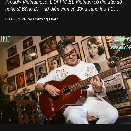
Proudly Vietnamese, L’OFFICIEL Vietnam có dịp gặp gỡ
nghệ sĩ Băng Di – nữ diễn viên và đồng sáng lập TC
ASIA, đơn vị đứng sau các thương hiệu BÀ BAR, MOTLY
08.08.2026 by Phương Uyên
Kitchen Bar và SALEM tại TP.HCM.