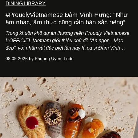
DINING LIBRARY
#ProudlyVietnamese Đàm Vĩnh Hưng: “Như
âm nhạc, ẩm thực cũng cần bản sắc riêng”
Trong khuôn khổ dự án thường niên Proudly Vietnamese,
L’OFFICIEL Vietnam giới thiệu chủ đề “Ăn ngon - Mặc
đẹp”, với nhân vật đặc biệt lần này là ca sĩ Đàm Vĩnh
Hưng. Đầu năm 2026, anh chính thức khai trương Tiệm
08.09.2026 by Phuong Uyen, Lode
Cà Phê Cà Pháo mang dấu ấn Indochine hoài niệm, thu
hút nhiều thực khách ghé thăm.