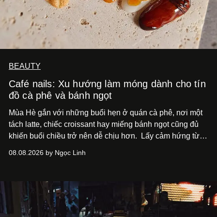
BEAUTY
Café nails: Xu hướng làm móng dành cho tín
đồ cà phê và bánh ngọt
Mùa Hè gắn với những buổi hẹn ở quán cà phê, nơi một
tách latte, chiếc croissant hay miếng bánh ngọt cũng đủ
khiến buổi chiều trở nên dễ chịu hơn.
Lấy cảm hứng từ
cà phê, bánh nướng và các món tráng miệng, café nails
08.08.2026 by Ngọc Linh
sử dụng bảng màu nâu sữa, kem, trắng ngà cùng những
chi tiết đắp nổi để tái hiện không gian quen thuộc của
quán cà phê. Dưới đây là những mẫu nail được yêu thích
nhất của xu hướng này.