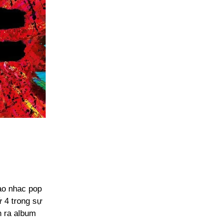
ao nhac pop
ứ 4 trong sự
n ra album