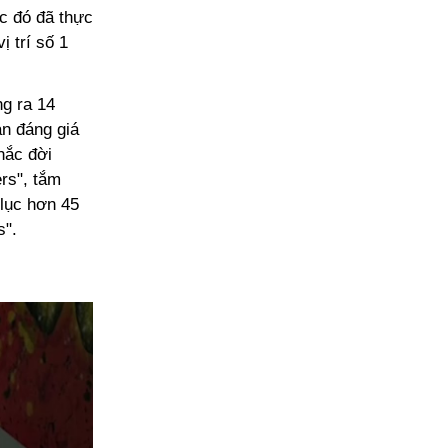
ớc đó đã thực
 trí số 1
g ra 14
ạn đáng giá
hắc đời
rs", tắm
 lục hơn 45
s".