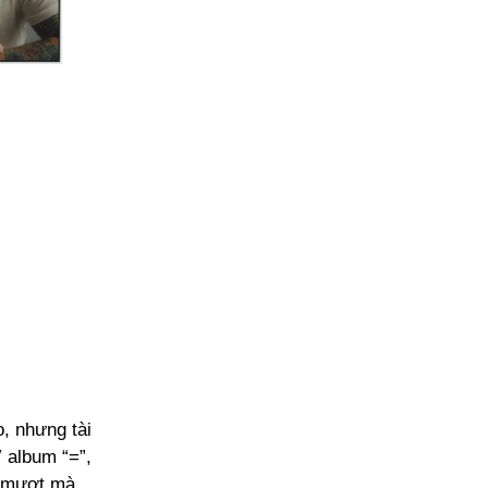
, nhưng tài
 album “=”,
) mượt mà,