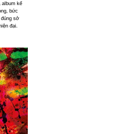
a album kể
ọng, bức
 đúng sở
hiện đại.