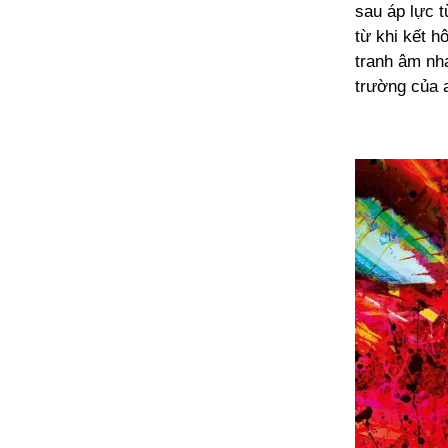
sau áp lực 
từ khi kết 
tranh âm nh
trường của 