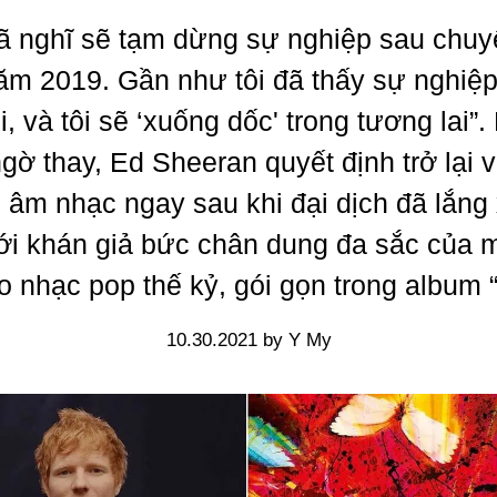
đã nghĩ sẽ tạm dừng sự nghiệp sau chuy
ăm 2019. Gần như tôi đã thấy sự nghiệ
ồi, và tôi sẽ ‘xuống dốc' trong tương lai”
ngờ thay, Ed Sheeran quyết định trở lại vớ
 âm nhạc ngay sau khi đại dịch đã lắng
ới khán giả bức chân dung đa sắc của m
o nhạc pop thế kỷ, gói gọn trong album “
10.30.2021 by Y My