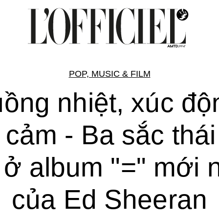
POP, MUSIC & FILM
ồng nhiệt, xúc độ
 cảm - Ba sắc thái
 ở album "=" mới 
của Ed Sheeran