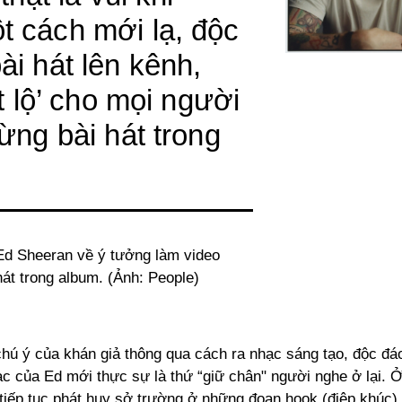
 cách mới lạ, độc
ài hát lên kênh,
ết lộ’ cho mọi người
ừng bài hát trong
Ed Sheeran về ý tưởng làm video
hát trong album. (Ảnh: People)
hú ý của khán giả thông qua cách ra nhạc sáng tạo, độc đáo
c của Ed mới thực sự là thứ “giữ chân" người nghe ở lại. Ở
tiếp tục phát huy sở trường ở những đoạn hook (điệp khúc