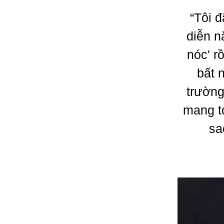
“Tôi 
diễn n
nóc' r
bất 
trường
mang t
sa