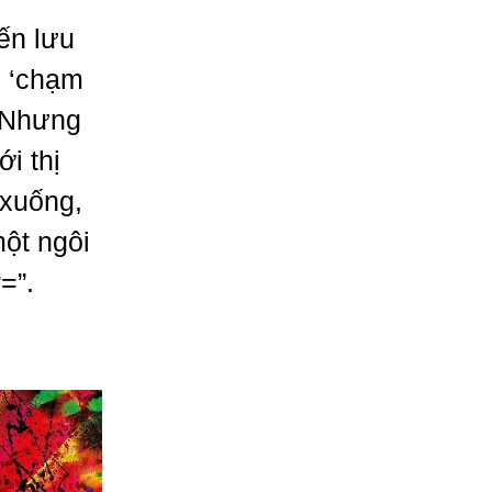
ến lưu
p ‘chạm
. Nhưng
i thị
 xuống,
ột ngôi
=”.