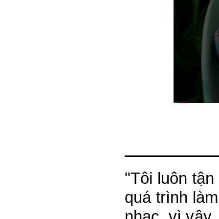
"Tôi luôn tậ
quá trình là
nhạc, vì vậy, 