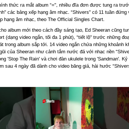
ính thức ra mắt album “=", nhiều đĩa đơn được tung ra trư
nh" các bảng xếp hạng âm nhạc. “Shivers" có 11 tuần đứng vị
p hạng âm nhạc, theo The Official Singles Chart.
cho album mới theo cách đầy sáng tạo, Ed Sheeran cũng tun
t (dạng video ngắn, tối đa 1 phút), “tiết lộ" trước những đo
hát trong album sắp tới. 14 video ngắn chứa những khoảnh k
gũi của Sheeran như cảnh tắm nước đá với nhạc nền “Shive
rong 'Stop The Rain' và chơi đàn ukulele trong 'Sandman'. Kỷ
em sau 4 ngày đã dành cho video băng giá, hài hước “Shiver