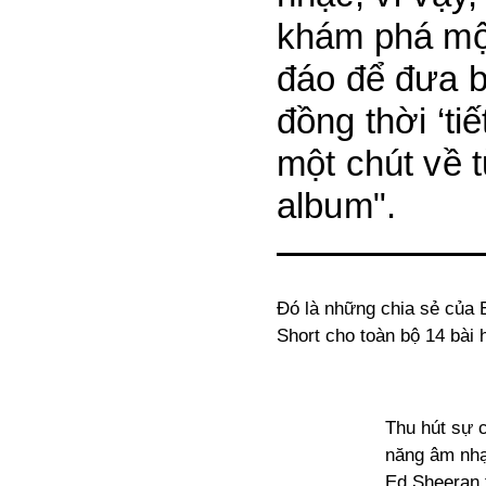
khám phá một
đáo để đưa b
đồng thời ‘ti
một chút về t
album".
Đó là những chia sẻ của 
Short cho toàn bộ 14 bài 
Thu hút sự c
năng âm nhạ
Ed Sheeran 