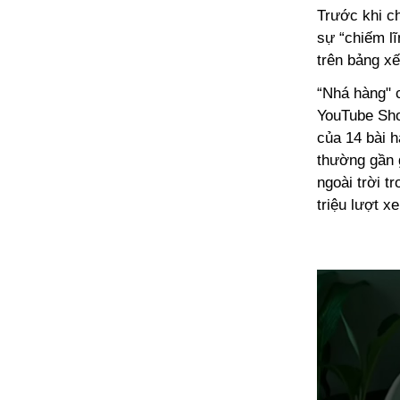
Trước khi ch
sự “chiếm lĩ
trên bảng xế
“Nhá hàng" 
YouTube Shor
của 14 bài 
thường gần 
ngoài trời t
triệu lượt x