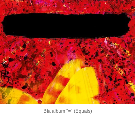
Bìa album "=" (Equals)