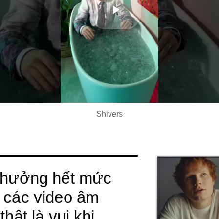
Play
Video
Shivers
n hưởng hết mức
m các video âm
thật là vui khi