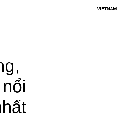
VIETNAM
ng,
 nổi
nhất