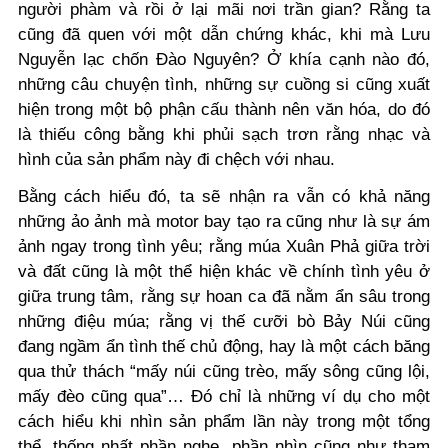
người phàm và rồi ở lại mãi nơi trần gian? Rằng ta
cũng đã quen với một dẫn chứng khác, khi mà Lưu
Nguyễn lạc chốn Đào Nguyên? Ở khía cạnh nào đó,
những câu chuyện tình, những sự cuồng si cũng xuất
hiện trong một bộ phận cấu thành nên văn hóa, do đó
là thiếu công bằng khi phủi sạch trơn rằng nhạc và
hình của sản phẩm này đi chệch với nhau.
Bằng cách hiểu đó, ta sẽ nhận ra vẫn có khả năng
những ảo ảnh mà motor bay tạo ra cũng như là sự ám
ảnh ngay trong tình yêu; rằng múa Xuân Phả giữa trời
và đất cũng là một thể hiện khác về chính tình yêu ở
giữa trung tâm, rằng sự hoan ca đã nằm ẩn sâu trong
những điệu múa; rằng vị thế cưỡi bò Bảy Núi cũng
đang ngầm ẩn tình thế chủ động, hay là một cách băng
qua thử thách “mấy núi cũng trèo, mấy sông cũng lội,
mấy đèo cũng qua”… Đó chỉ là những ví dụ cho một
cách hiểu khi nhìn sản phẩm lần này trong một tổng
thể, thống nhất phần nghe, phần nhìn cũng như tham