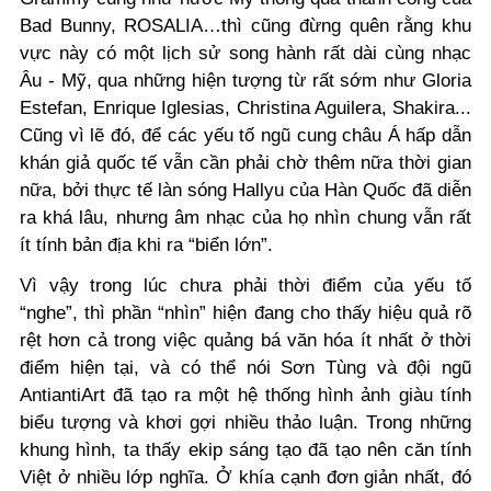
Bad Bunny, ROSALIA…thì cũng đừng quên rằng khu
vực này có một lịch sử song hành rất dài cùng nhạc
Âu - Mỹ, qua những hiện tượng từ rất sớm như Gloria
Estefan, Enrique Iglesias, Christina Aguilera, Shakira...
Cũng vì lẽ đó, để các yếu tố ngũ cung châu Á hấp dẫn
khán giả quốc tế vẫn cần phải chờ thêm nữa thời gian
nữa, bởi thực tế làn sóng Hallyu của Hàn Quốc đã diễn
ra khá lâu, nhưng âm nhạc của họ nhìn chung vẫn rất
ít tính bản địa khi ra “biển lớn”.
Vì vậy trong lúc chưa phải thời điểm của yếu tố
“nghe”, thì phần “nhìn” hiện đang cho thấy hiệu quả rõ
rệt hơn cả trong việc quảng bá văn hóa ít nhất ở thời
điểm hiện tại, và có thể nói Sơn Tùng và đội ngũ
AntiantiArt đã tạo ra một hệ thống hình ảnh giàu tính
biểu tượng và khơi gợi nhiều thảo luận. Trong những
khung hình, ta thấy ekip sáng tạo đã tạo nên căn tính
Việt ở nhiều lớp nghĩa. Ở khía cạnh đơn giản nhất, đó