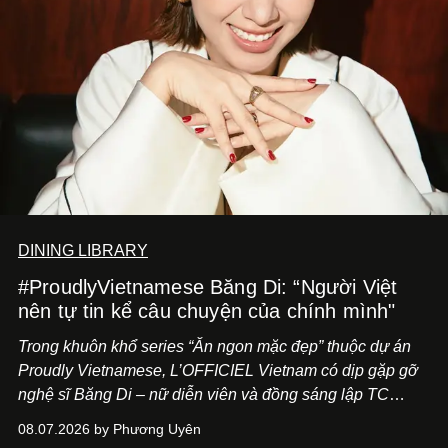
DINING LIBRARY
#ProudlyVietnamese Băng Di: “Người Việt
nên tự tin kể câu chuyện của chính mình"
Trong khuôn khổ series “Ăn ngon mặc đẹp” thuộc dự án
Proudly Vietnamese, L’OFFICIEL Vietnam có dịp gặp gỡ
nghệ sĩ Băng Di – nữ diễn viên và đồng sáng lập TC
ASIA, đơn vị đứng sau các thương hiệu BÀ BAR, MOTLY
08.07.2026 by Phương Uyên
Kitchen Bar và SALEM tại TP.HCM.