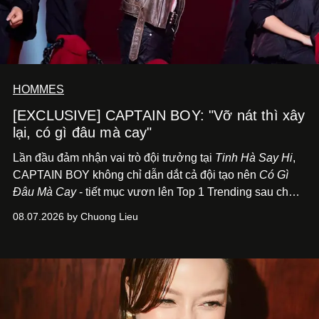
HOMMES
[EXCLUSIVE] CAPTAIN BOY: "Vỡ nát thì xây
lại, có gì đâu mà cay"
Lần đầu đảm nhận vai trò đội trưởng tại
Tinh Hà Say Hi
,
CAPTAIN BOY không chỉ dẫn dắt cả đội tạo nên
Có Gì
Đâu Mà Cay
- tiết mục vươn lên Top 1 Trending sau chưa
đầy 24 giờ đồng hồ - mà còn học cách buông bớt cái tôi
08.07.2026 by Chuong Lieu
để lắng nghe, kết nối và tin tưởng đồng đội. Với nam
nghệ sĩ, đó cũng là bước chuyển quan trọng trên hành
trình trở thành một producer thực thụ.