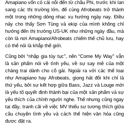
Amapiano vốn có cái nôi đến từ châu Phi, trước khi lan
sang các thị trường lớn, để cùng Afrobeats trở thành
một trong những dòng nhạc xu hướng ngày nay. Điều
này cho thấy Sơn Tùng và ekip của mình không chỉ
hướng đến thị trường US-UK như những ngày đầu, mà
còn là nơi Amapiano/Afrobeats chiếm thế chủ lưu, hay
có thể nói là khắp thế giới.
Cũng bởi “nhập gia tùy tục”, nên “Come My Way” vẫn
là sản phẩm nói về tình yêu, về sự say mê của một
chàng trai dành cho cô gái. Ngoài ra với các thể loại
như Amapiano hay Afrobeats, giọng hát đôi khi chỉ là
thứ yếu, bởi sự kết hợp giữa Bass, Jazz và Louge mới
là yếu tố quyết định thành bại của một sản phẩm và sự
yêu thích của chính người nghe. Thế nhưng cũng ngay
tại đây, tranh cãi về việc MV thiếu sự tương thích giữa
câu chuyện tình yêu và cách thể hiện văn hóa cũng
được đặt ra.