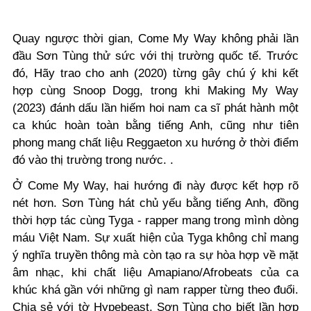
Quay ngược thời gian
, Come My Way không phải lần
đầu Sơn Tùng thử sức với thị trường quốc tế. Trước
đó, Hãy trao cho anh (2020) từng gây chú ý khi kết
hợp cùng Snoop Dogg, trong khi Making My Way
(2023) đánh dấu lần hiếm hoi nam ca sĩ phát hành một
ca khúc hoàn toàn bằng tiếng Anh
, cũng như tiên
phong mang chất liệu Reggaeton xu hướng ở thời điểm
đó vào thị trường trong nước.
.
Ở Come My Way, hai hướng đi này được kết hợp rõ
nét hơn. Sơn Tùng hát chủ yếu bằng tiếng Anh, đồng
thời hợp tác cùng Tyga - rapper mang trong mình dòng
máu Việt Nam. Sự xuất hiện của Tyga không chỉ mang
ý nghĩa truyền thông mà còn tạo ra sự hòa hợp về mặt
âm nhạc, khi chất liệu Amapiano/Afrobeats của ca
khúc khá gần với những gì nam rapper từng theo đuổi.
Chia sẻ với tờ Hypebeast, Sơn Tùng cho biết lần hợp