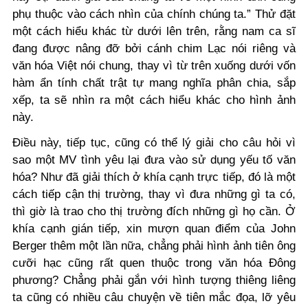
phụ thuộc vào cách nhìn của chính chúng ta.” Thử đặt
một cách hiểu khác từ dưới lên trên, rằng nam ca sĩ
đang được nâng đỡ bởi cánh chim Lạc nói riêng và
văn hóa Việt nói chung, thay vì từ trên xuống dưới vốn
hàm ẩn tính chất trật tự mang nghĩa phân chia, sắp
xếp, ta sẽ nhìn ra một cách hiểu khác cho hình ảnh
này.
Điều này, tiếp tục, cũng có thể lý giải cho câu hỏi vì
sao một MV tình yêu lại đưa vào sử dụng yếu tố văn
hóa? Như đã giải thích ở khía cạnh trực tiếp, đó là một
cách tiếp cận thị trường, thay vì đưa những gì ta có,
thì giờ là trao cho thị trường đích những gì họ cần. Ở
khía cạnh gián tiếp, xin mượn quan điểm của John
Berger thêm một lần nữa, chẳng phải hình ảnh tiên ông
cưỡi hạc cũng rất quen thuộc trong văn hóa Đông
phương? Chẳng phải gắn với hình tượng thiêng liêng
ta cũng có nhiều câu chuyện về tiên mắc đọa, lỡ yêu