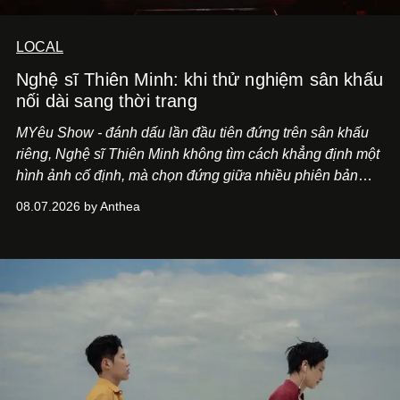
LOCAL
Nghệ sĩ Thiên Minh: khi thử nghiệm sân khấu
nối dài sang thời trang
MYêu Show - đánh dấu lần đầu tiên đứng trên sân khấu
riêng, Nghệ sĩ Thiên Minh không tìm cách khẳng định một
hình ảnh cố định, mà chọn đứng giữa nhiều phiên bản
của bản thân và tinh thần thử nghiệm ấy đã dẫn anh đến
08.07.2026 by Anthea
một bộ suit lụa - như một cách "take the risk" khác, ngoài
âm nhạc.