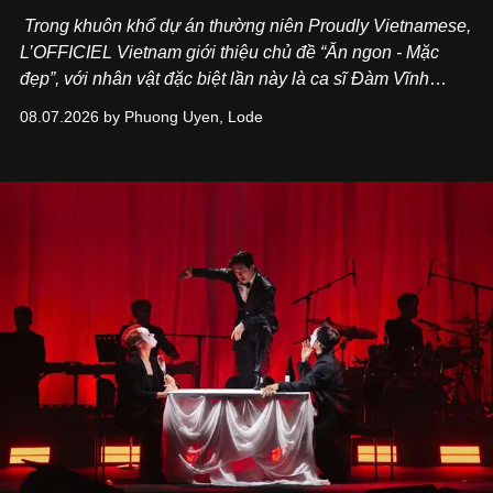
Trong khuôn khổ dự án thường niên Proudly Vietnamese,
L’OFFICIEL Vietnam giới thiệu chủ đề “Ăn ngon - Mặc
đẹp”, với nhân vật đặc biệt lần này là ca sĩ Đàm Vĩnh
Hưng. Đầu năm 2026, anh chính thức khai trương Tiệm
08.07.2026 by Phuong Uyen, Lode
Cà Phê Cà Pháo mang dấu ấn Indochine hoài niệm, thu
hút nhiều thực khách ghé thăm.