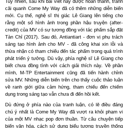
Tuy nhiên, sau khi bài viết này được hoàn thành, tranh
cãi quanh Come My Way đã có thêm những diễn biến
mới. Cụ thể, nghệ sĩ thị giác Lê Giang lên tiếng cho
rằng một số hình ảnh trong phần hậu truyện (after-
credit) của MV có sự tương đồng với tác phẩm sắp đặt
Tàn Chỉ (2017). Sau đó, Antiantiart - đơn vị phụ trách
sáng tạo hình ảnh cho MV - đã công khai xin lỗi và
thừa nhận có tham chiếu đến tác phẩm trong quá trình
phát triển ý tưởng. Dù vậy, phía nghệ sĩ Lê Giang cho
biết chưa đồng tình với cách giải thích này. Về phần
mình, M-TP Entertainment cũng đã tiến hành chỉnh
sửa MV. Những diễn biến trên cho thấy cuộc thảo luận
về ranh giới giữa cảm hứng, tham chiếu đến chiếm
dụng trong sáng tạo vẫn chưa đi đến hồi kết.
Dù đứng ở phía nào của tranh luận, có lẽ điều đáng
chú ý nhất là Come My Way đã vượt ra khỏi phạm vi
của một MV nhạc pop đơn thuần. Từ câu chuyện tiếp
biến văn hóa, cách sử dụng biểu tượng truyền thống