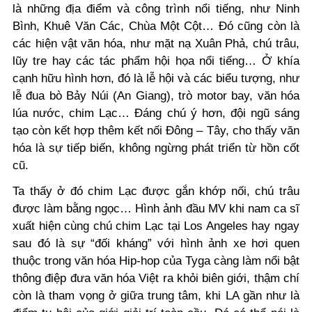
là những địa điểm và công trình nổi tiếng, như Ninh
Bình, Khuê Văn Các, Chùa Một Cột… Đó cũng còn là
các hiện vật văn hóa, như mặt nạ Xuân Phả, chú trâu,
lũy tre hay các tác phẩm hội họa nổi tiếng… Ở khía
cạnh hữu hình hơn, đó là lễ hội và các biểu tượng, như
lễ đua bò Bảy Núi (An Giang), trò motor bay, văn hóa
lúa nước, chim Lạc… Đáng chú ý hơn, đội ngũ sáng
tạo còn kết hợp thêm kết nối Đông – Tây, cho thấy văn
hóa là sự tiếp biến, không ngừng phát triển từ hồn cốt
cũ.
Ta thấy ở đó chim Lạc được gắn khớp nối, chú trâu
được làm bằng ngọc… Hình ảnh đầu MV khi nam ca sĩ
xuất hiện cùng chú chim Lạc tại Los Angeles hay ngay
sau đó là sự “đối kháng” với hình ảnh xe hơi quen
thuộc trong văn hóa Hip-hop của Tyga càng làm nổi bật
thông điệp đưa văn hóa Việt ra khỏi biên giới, thậm chí
còn là tham vọng ở giữa trung tâm, khi LA gần như là