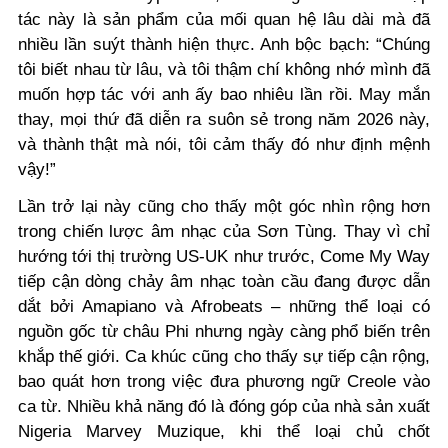
tác này là sản phẩm của mối quan hệ lâu dài mà đã
nhiều lần suýt thành hiện thực. Anh bộc bạch: “Chúng
tôi biết nhau từ lâu, và tôi thậm chí không nhớ mình đã
muốn hợp tác với anh ấy bao nhiêu lần rồi. May mắn
thay, mọi thứ đã diễn ra suôn sẻ trong năm 2026 này,
và thành thật mà nói, tôi cảm thấy đó như định mệnh
vậy!”
Lần trở lại này cũng cho thấy một góc nhìn rộng hơn
trong chiến lược âm nhạc của Sơn Tùng. Thay vì chỉ
hướng tới thị trường US-UK như trước, Come My Way
tiếp cận dòng chảy âm nhạc toàn cầu đang được dẫn
dắt bởi Amapiano và Afrobeats – những thể loại có
nguồn gốc từ châu Phi nhưng ngày càng phổ biến trên
khắp thế giới.
Ca khúc cũng cho thấy sự tiếp cận rộng,
bao quát hơn trong việc đưa phương ngữ Creole vào
ca từ. Nhiều khả năng đó là đóng góp của nhà sản xuất
Nigeria Marvey Muzique, khi thể loại chủ chốt