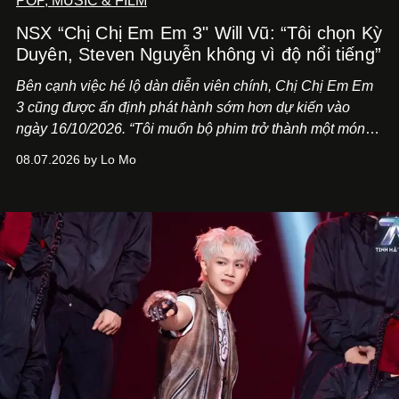
POP, MUSIC & FILM
NSX “Chị Chị Em Em 3" Will Vũ: “Tôi chọn Kỳ
Duyên, Steven Nguyễn không vì độ nổi tiếng”
Bên cạnh việc hé lộ dàn diễn viên chính,
Chị Chị Em Em
3
cũng được ấn định phát hành sớm hơn dự kiến vào
ngày 16/10/2026. “Tôi muốn bộ phim trở thành một món
quà, đồng thời thể hiện sự trân trọng và tôn vinh phụ nữ
08.07.2026 by Lo Mo
Việt Nam”, NSX Will Vũ cho biết.