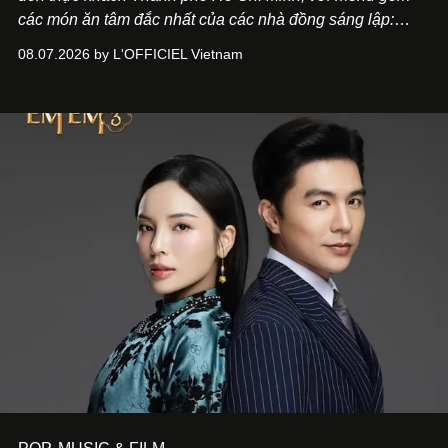
các món ăn tâm đắc nhất của các nhà đồng sáng lập:
Giám đốc sáng tạo Ben Phạm và chef Thạch Tạ. Những
08.07.2026 by L'OFFICIEL Vietnam
món ăn đa dạng từ Á đến Âu nhanh chóng được yêu thích
nhờ cảm giác ngon miệng, thoải mái và cả khả năng
mang đến niềm vui cho thực khách.