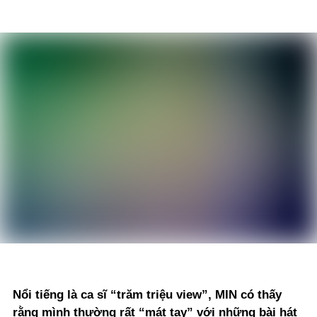
Nổi tiếng là ca sĩ “trăm triệu view”, MIN có thấy
rằng mình thường rất “mát tay” với những bài hát