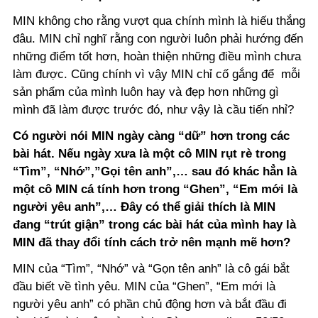
MIN không cho rằng vượt qua chính mình là hiếu thắng
đâu. MIN chỉ nghĩ rằng con người luôn phải hướng đến
những điểm tốt hơn, hoàn thiện những điều mình chưa
làm được. Cũng chính vì vậy MIN chỉ cố gắng để mỗi
sản phẩm của mình luôn hay và đẹp hơn những gì
mình đã làm được trước đó, như vậy là cầu tiến nhỉ?
Có người nói MIN ngày càng “dữ” hơn trong các
bài hát. Nếu ngày xưa là một cô MIN rụt rè trong
“Tìm”, “Nhớ”,”Gọi tên anh”,… sau đó khác hẳn là
một cô MIN cá tính hơn trong “Ghen”, “Em mới là
người yêu anh”,… Đây có thể giải thích là MIN
đang “trút giận” trong các bài hát của mình hay là
MIN đã thay đổi tính cách trở nên mạnh mẽ hơn?
MIN của “Tìm”, “Nhớ” và “Gọn tên anh” là cô gái bắt
đầu biết về tình yêu. MIN của “Ghen”, “Em mới là
người yêu anh” có phần chủ động hơn và bắt đầu đi