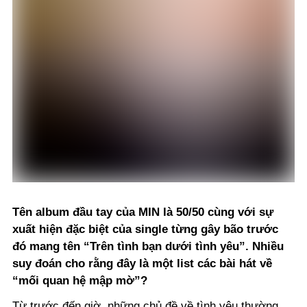
Tên album đầu tay của MIN là 50/50 cùng với sự
xuất hiện đặc biệt của single từng gây bão trước
đó mang tên “Trên tình bạn dưới tình yêu”. Nhiều
suy đoán cho rằng đây là một list các bài hát về
“mối quan hệ mập mờ”?
Từ trước đến giờ, những chủ đề về tình yêu thường