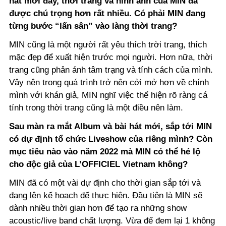
hát mới đây, thời trang và hình ảnh của MIN đã
được chú trọng hơn rất nhiều. Có phải MIN đang
từng bước “lấn sân” vào làng thời trang?
MIN cũng là một người rất yêu thích trời trang, thích
mặc đẹp để xuất hiện trước mọi người. Hơn nữa, thời
trang cũng phản ánh tâm trạng và tính cách của mình.
Vậy nên trong quá trình trở nên cởi mở hơn về chính
mình với khán giả, MIN nghĩ việc thể hiện rõ ràng cá
tính trong thời trang cũng là một điều nên làm.
Sau màn ra mắt Album và bài hát mới, sắp tới MIN
có dự định tổ chức Liveshow của riêng mình? Còn
mục tiêu nào vào năm 2022 mà MIN có thể hé lộ
cho độc giả của L’OFFICIEL Vietnam không?
MIN đã có một vài dự định cho thời gian sắp tới và
đang lên kế hoạch để thực hiện. Đầu tiên là MIN sẽ
dành nhiều thời gian hơn để tạo ra những show
acoustic/live band chất lượng. Vừa để đem lại 1 không