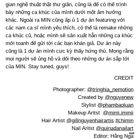
gian nghệ thuật thật thư giãn, cũng là để có thể trình
bày những ca khúc của mình dưới một âm hưởng
khác. Ngoài ra MIN cũng ấp ủ 1 dự án featuring với
các nam ca sĩ mình yêu thích, có thể là remake những
ca khúc cũ, hoặc mình sẽ sản xuất hẳn những ca khúc
mới toanh để gửi tới các bạn khán giả. Dự án này
cũng là 1 dự án mình cực kỳ thấy hứng thú. Mong rằng
mọi người sẽ ủng hộ và dõi theo những dự án sắp tới
của MIN. Stay tuned, guys!
CREDIT
Photographer:
@tringhia_nemotion
Created by
@nguyenew
Stylist
@phambaoluan
Makeup Aritst
@mimi.immii
Hair Artist
@gillnguyenhairartis
#chimin
Nail Aritst
@quinadanailart
Editor: Hằng Nga