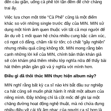
đến cáu giận, uống cà phê tới tận đêm để chờ chàng
trai ấy.
Việc lựa chọn một title “Cà Phê” cũng là một điểm
khác so với những single trước đây của MIN. MIN sử
dụng một hình ảnh quen thuộc với tất cả mọi người để
ẩn dụ về 1 mối quan hệ chứa nhiều cung bậc cảm xúc,
có ngọt có đắng, chậm rãi từ tốn; có chất “gây nghiện”
nhưng nhiều quá cũng không tốt. MIN mong rằng bên
cạnh những lời kể của MIN, chính bản thân khán giả
sẽ còn khám phá thêm nhiều lớp nghĩa nữa để thấy bài
hát thêm phần gần gũi và ý nghĩa với mình hơn.
Điều gì đã thôi thúc MIN thực hiện album này?
MIN nghĩ rằng bất kỳ ca sĩ nào khi bắt đầu sự nghiệp
ca hát cũng sẽ muốn phát hành ít nhất một album của
riêng mình. Đây không chỉ là cột mốc để ghi lại một
chặng đường hoạt động nghệ thuật, mà nó chứa đựng
nhiều điều về cái tôi âm nhạc của người ca sĩ hơn là