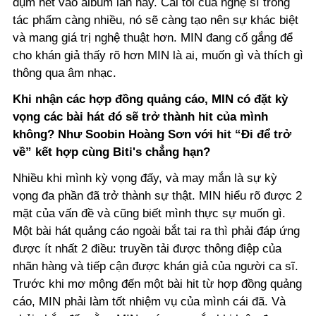
dụm hết vào album lần này. Cái tôi của nghệ sĩ trong
tác phẩm càng nhiều, nó sẽ càng tạo nên sự khác biệt
và mang giá trị nghệ thuật hơn. MIN đang cố gắng để
cho khán giả thấy rõ hơn MIN là ai, muốn gì và thích gì
thông qua âm nhạc.
Khi nhận các hợp đồng quảng cáo, MIN có đặt kỳ
vọng các bài hát đó sẽ trở thành hit của mình
không? Như Soobin Hoàng Sơn với hit “Đi để trở
về”
kết hợp cùng Biti's chẳng hạn?
Nhiều khi mình kỳ vọng đấy, và may mắn là sự kỳ
vọng đa phần đã trở thành sự thật. MIN hiểu rõ được 2
mặt của vấn đề và cũng biết mình thực sự muốn gì.
Một bài hát quảng cáo ngoài bắt tai ra thì phải đáp ứng
được ít nhất 2 điều: truyền tải được thông điệp của
nhãn hàng và tiếp cận được khán giả của người ca sĩ.
Trước khi mơ mộng đến một bài hit từ hợp đồng quảng
cáo, MIN phải làm tốt nhiệm vụ của mình cái đã. Và