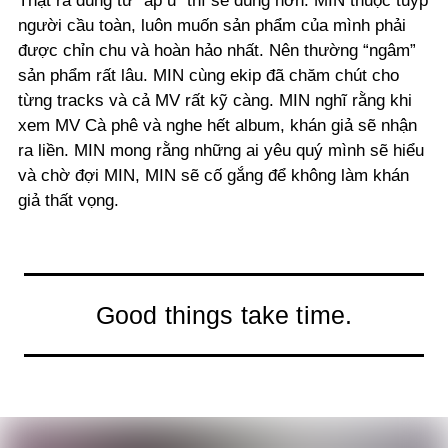
Thật ra dùng từ “ấp ủ” thì sẽ đúng hơn. MIN thuộc tuýp
người cầu toàn, luôn muốn sản phẩm của mình phải
được chỉn chu và hoàn hảo nhất. Nên thường “ngâm”
sản phẩm rất lâu. MIN cùng ekip đã chăm chút cho
từng tracks và cả MV rất kỹ càng. MIN nghĩ rằng khi
xem MV Cà phê và nghe hết album, khán giả sẽ nhận
ra liền. MIN mong rằng những ai yêu quý mình sẽ hiểu
và chờ đợi MIN, MIN sẽ cố gắng để không làm khán
giả thất vọng.
Good things take time.