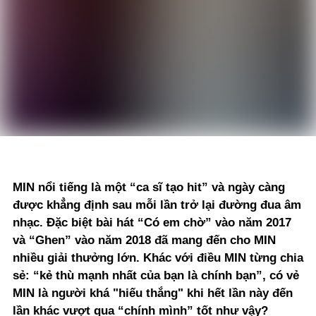
MIN nổi tiếng là một “ca sĩ tạo hit” và ngày càng
được khẳng định sau mỗi lần trở lại đường đua âm
nhạc. Đặc biệt bài hát “Có em chờ” vào năm 2017
và “Ghen” vào năm 2018 đã mang đến cho MIN
nhiều giải thưởng lớn. Khác với điều MIN từng chia
sẻ: “kẻ thù mạnh nhất của bạn là chính bạn”, có vẻ
MIN là người khá "hiếu thắng" khi hết lần này đến
lần khác vượt qua “chính mình” tốt như vậy?