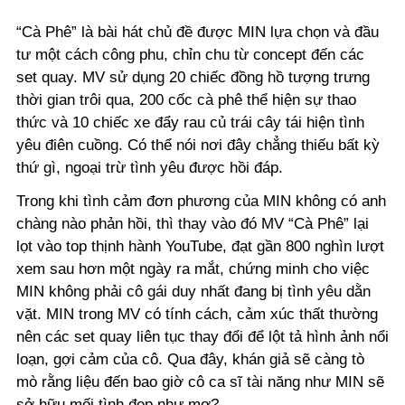
“Cà Phê” là bài
hát
chủ đề được MIN lựa chọn và đầu
tư một cách công phu, chỉn chu từ concept đến các
set quay. MV sử dụng 20 chiếc đồng hồ tượng trưng
thời gian trôi qua, 200 cốc cà phê thể hiện sự thao
thức và 10 chiếc xe đẩy rau củ trái cây tái hiện tình
yêu điên cuồng.
Có thể nói
nơi đây chẳng thiếu bất kỳ
thứ gì, ngoại trừ tình yêu
được hồi đáp
.
Trong khi tình cảm đơn phương của MIN không có anh
chàng nào phản hồi, thì thay vào đó MV “Cà Phê” lại
lọt
vào top thịnh hành YouTube, đạt gần 800 nghìn lượt
xem sau hơn một ngày ra mắt, chứng minh cho việc
MIN không phải cô gái duy nhất đang bị tình yêu dằn
vặt. MIN trong MV có tính cách, cảm xúc thất thường
nên các set quay liên tục thay đổi để lột tả hình ảnh nổi
loạn, gợi cảm của cô.
Qua đây,
khán giả
sẽ
càng tò
mò
rằng liệu đến bao giờ cô ca sĩ tài năng như MIN sẽ
sở hữu mối tình đẹp như mơ?