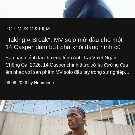
POP, MUSIC & FILM
"Taking A Break": MV solo mở đầu cho một
14 Casper dám bứt phá khỏi dáng hình cũ
Sau hành trình tại chương trình Anh Trai Vượt Ngàn
Chông Gai 2026, 14 Casper chính thức trở lại đường đua
âm nhạc với sản phẩm MV solo đầu tay trong sự nghiệp -
“Taking A Break”
. Đây không chỉ là sản phẩm đánh dấu
08.06.2026 by Hennrieee
bước chuyển mình của 14 Casper sau chương trình, mà
còn mở ra một chương mới trong hành trình nghệ thuật
của nam nghệ sĩ khi lần đầu tiên anh trình làng một MV
solo được đầu tư toàn diện từ sáng tác, sản xuất, trình
diễn đến hình ảnh.