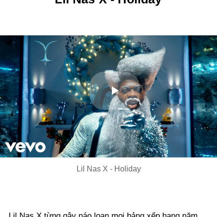
Play
Video
Lil Nas X - Holiday
Lil Nas X từng gây náo loạn mọi bảng xếp hạng năm