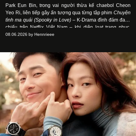
Park Eun Bin, trong vai người thừa kế chaebol Cheon
Yeo Ri, liên tiếp gây ấn tượng qua từng tập phim
Chuyện
tình ma quái (Spooky in Love)
– K-Drama đình đám đang
chiếu trên Netflix Việt Nam – khi diện loạt trang phục,
đồng hồ & trang sức xa xỉ tương xứng với địa vị trên màn
08.06.2026 by Hennrieee
ảnh nhỏ: từ Hermès, LOEWE cho đến Jaeger-LeCoultre,
Chaumet, Chopard…