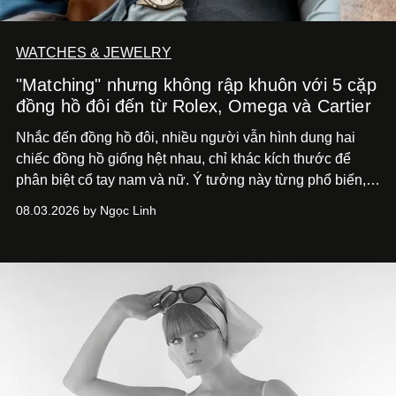
WATCHES & JEWELRY
"Matching" nhưng không rập khuôn với 5 cặp
đồng hồ đôi đến từ Rolex, Omega và Cartier
Nhắc đến đồng hồ đôi, nhiều người vẫn hình dung hai
chiếc đồng hồ giống hệt nhau, chỉ khác kích thước để
phân biệt cổ tay nam và nữ. Ý tưởng này từng phổ biến,
song cũng vô tình khiến khái niệm đồng hồ đôi trở nên
08.03.2026 by Ngọc Linh
khá rập khuôn. Nói lời tạm biết hai phiên bản nam nữ
giống nhau y đúc, các nhà chế tác hiện này không còn
mải miết tìm kiếm sự đồng nhất tuyệt đối. Họ để những
đường nét, tỷ lệ và bảng màu nối liền hai thiết kế, dù mỗi
phiên bản vẫn mang linh hồn riêng.