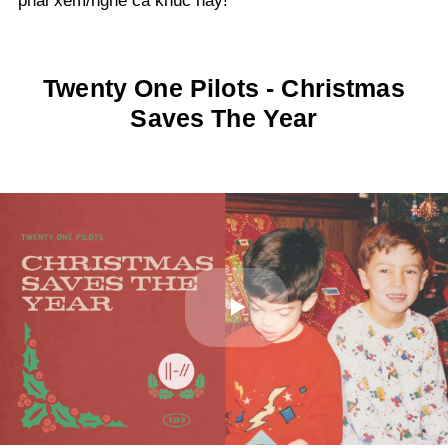
phải xem/nghe ca khúc này!
Twenty One Pilots - Christmas
Saves The Year
Play
Video