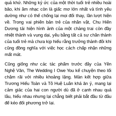
quá khứ. Những ký ức của một thời tuổi trẻ nhiều hoài
bão, khi âm nhạc còn là giấc mơ lớn nhất và tình yêu
dường như có thể chống lại mọi đổi thay, lần lượt hiện
về. Trong vai phiên bản trẻ của nhân vật, Chu Hiên
Dương tái hiện hình ảnh của một chàng trai còn đầy
nhiệt thành và vụng dại, yêu bằng tất cả sự chân thành
của tuổi trẻ mà chưa kịp hiểu rằng trưởng thành đôi khi
cũng đồng nghĩa với việc học cách chấp nhận những
mất mát.
Cũng giống như các tác phẩm trước đây của Yên
Nghệ Văn, The Wedding I Owe You kể chuyện theo lối
chậm rãi với nhiều khoảng lặng. Màn kết hợp giữa
Trương Hiếu Toàn và Tô Huệ Luân khá ăn ý, mang lại
cảm giác của hai con người dù đã ở cạnh nhau quá
lâu, hiểu nhau nhưng lại chẳng biết phải bắt đầu từ đâu
để kéo đối phương trở lại.