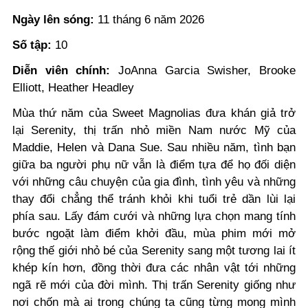
Ngày lên sóng:
11 tháng 6 năm 2026
Số tập:
10
Diễn viên chính:
JoAnna Garcia Swisher, Brooke
Elliott, Heather Headley
Mùa thứ năm của Sweet Magnolias đưa khán giả trở
lại Serenity, thị trấn nhỏ miền Nam nước Mỹ của
Maddie, Helen và Dana Sue. Sau nhiều năm, tình bạn
giữa ba người phụ nữ vẫn là điểm tựa để họ đối diện
với những câu chuyện của gia đình, tình yêu và những
thay đổi chẳng thể tránh khỏi khi tuổi trẻ dần lùi lại
phía sau.
Lấy đám cưới và những lựa chọn mang tính
bước ngoặt làm điểm khởi đầu, mùa phim mới mở
rộng thế giới nhỏ bé của Serenity sang một tương lai ít
khép kín hơn, đồng thời đưa các nhân vật tới những
ngã rẽ mới của đời mình.
T
hị trấn Serenity giống như
nơi chốn mà ai trong chúng ta cũng từng mong mình