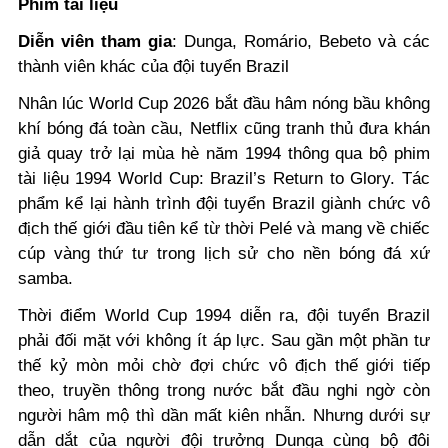
Phim tài liệu
Diễn viên tham gia
: Dunga, Romário, Bebeto và các
thành viên khác của đội tuyển Brazil
Nhân lúc World Cup 2026 bắt đầu hâm nóng bầu không
khí bóng đá toàn cầu, Netflix cũng tranh thủ đưa khán
giả quay trở lại mùa hè năm 1994 thông qua bộ phim
tài liệu 1994 World Cup: Brazil’s Return to Glory. Tác
phẩm kể lại hành trình đội tuyển Brazil giành chức vô
địch thế giới đầu tiên kể từ thời Pelé và mang về chiếc
cúp vàng thứ tư trong lịch sử cho nền bóng đá xứ
samba.
Thời điểm World Cup 1994 diễn ra, đội tuyển Brazil
phải đối mặt với không ít áp lực. Sau gần một phần tư
thế kỷ mòn mỏi chờ đợi chức vô địch thế giới tiếp
theo, truyền thông trong nước bắt đầu nghi ngờ còn
người hâm mộ thì dần mất kiên nhẫn. Nhưng dưới sự
dẫn dắt của người đội trưởng Dunga cùng bộ đôi