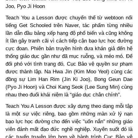
Joo, Pyo Ji Hoon
Teach You a Lesson được chuyển thể từ webtoon nổi
tiếng
Get Schooled trên Naver, tác phẩm từng nhiều
lần dẫn đầu bảng xếp hạng độ phổ biến và cũng không
ít lần gây tranh cãi vì cách tiếp cận bạo lực học đường
cực đoan. Phiên bản truyền hình đưa khán giả đến hệ
thống giáo dục gần như đã mục ruỗng, và méo mó. Để
đối phó với tình trạng đó, Cục Bảo vệ quyền sư phạm
được thành lập. Na Hwa Jin (Kim Moo Yeol) cùng các
đồng sự Lim Han Rim (Jin Ki Joo), Bong Geun Dae
(Pyo Ji Hoon) và Choi Kang Seok (Lee Sung Min) c
ùng
nhau theo đuổi khái niệm là “giáo dục chân chính”.
Teach You A Lesson được xây dựng theo dạng mỗi tập
là một sự việc riêng, bao gồm những màn xử lý nạn
bạo lực học đường cho đến việc "uốn nắn" những giáo
viên đánh mất đạo đức nghề nghiệp. Xuyên suốt đó là
các tuyến truyện lớn hơn về hành trình Cục Bảo vệ