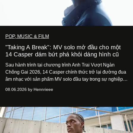
POP, MUSIC & FILM
"Taking A Break": MV solo mở đầu cho một
14 Casper dám bứt phá khỏi dáng hình cũ
Sau hành trình tại chương trình Anh Trai Vượt Ngàn
Chông Gai 2026, 14 Casper chính thức trở lại đường đua
âm nhạc với sản phẩm MV solo đầu tay trong sự nghiệp -
“Taking A Break”
. Đây không chỉ là sản phẩm đánh dấu
08.06.2026 by Hennrieee
bước chuyển mình của 14 Casper sau chương trình, mà
còn mở ra một chương mới trong hành trình nghệ thuật
của nam nghệ sĩ khi lần đầu tiên anh trình làng một MV
solo được đầu tư toàn diện từ sáng tác, sản xuất, trình
diễn đến hình ảnh.