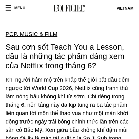
MENU
VIETNAM
POP, MUSIC & FILM
Sau cơn sốt Teach You a Lesson,
đâu là những tác phẩm đáng xem
của Netflix trong tháng 6?
Khi người hâm mộ trên khắp thế giới bắt đầu đếm
ngược tới World Cup 2026, Netflix cũng tranh thủ
làm nóng bầu không khí từ sớm. Chỉ riêng trong
tháng 6, nền tảng này đã kịp tung ra ba tác phẩm
liên quan tới môn thể thao vua như một màn khởi
động trước ngày trái bóng chính thức lăn trên các
sân cỏ Bắc Mỹ. Xen giữa bầu không khí đậm mùi
bóng đá ấy là màn tái xuất của So Ji Sub trong