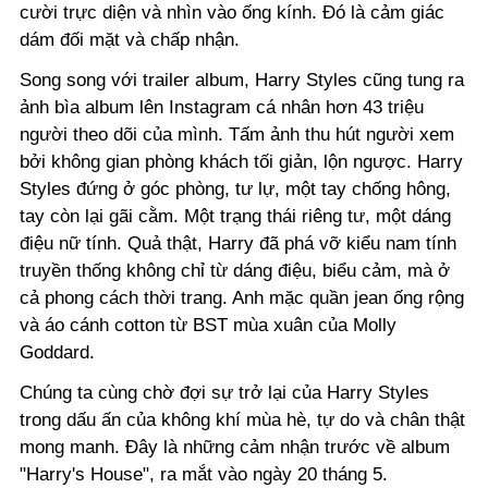
cười trực diện và nhìn vào ống kính. Đó là cảm giác
dám đối mặt và chấp nhận.
Song song với trailer album, Harry Styles cũng tung ra
ảnh bìa album lên Instagram cá nhân hơn 43 triệu
người theo dõi của mình. Tấm ảnh thu hút người xem
bởi không gian phòng khách tối giản, lộn ngược. Harry
Styles đứng ở góc phòng, tư lự, một tay chống hông,
tay còn lại gãi cằm. Một trạng thái riêng tư, một dáng
điệu nữ tính. Quả thật, Harry đã phá vỡ kiểu nam tính
truyền thống không chỉ từ dáng điệu, biểu cảm, mà ở
cả phong cách thời trang. Anh mặc quần jean ống rộng
và áo cánh cotton từ BST mùa xuân của
Molly
Goddard.
Chúng ta cùng chờ đợi sự trở lại của Harry Styles
trong dấu ấn của không khí mùa hè, tự do và chân thật
mong manh. Đây là những cảm nhận trước về album
"Harry's House", ra mắt vào ngày 20 tháng 5.