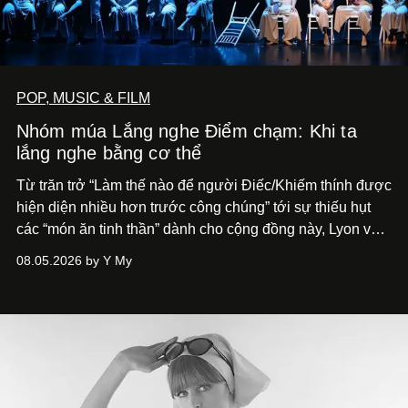
POP, MUSIC & FILM
Nhóm múa Lắng nghe Điểm chạm: Khi ta
lắng nghe bằng cơ thể
Từ trăn trở “Làm thế nào để người Điếc/Khiếm thính được
hiện diện nhiều hơn trước công chúng” tới
sự thiếu hụt
các “món ăn tinh thần” dành cho cộng đồng này, Lyon và
Phương đã quyết tâm biến ý tưởng công diễn một tác
08.05.2026 by Y My
phẩm múa đương đại thành hiện thực, mang tên Lắng
Nghe Điểm Chạm.