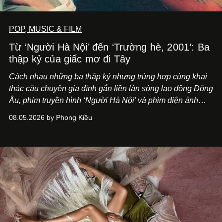
POP, MUSIC & FILM
Từ ‘Người Hà Nội’ đến ‘Trường hè, 2001’: Ba
thập kỷ của giấc mơ đi Tây
Cách nhau những ba thập kỷ nhưng trùng hợp cùng khai
thác câu chuyện gia đình gắn liền làn sóng lao động Đông
Âu, phim truyền hình ‘Người Hà Nội’ và phim điện ảnh
‘Trường hè, 2001’ trình hiện nhãn quan khác biệt về lựa
08.05.2026 by Phong Kiều
chọn một thuở thịnh hành.