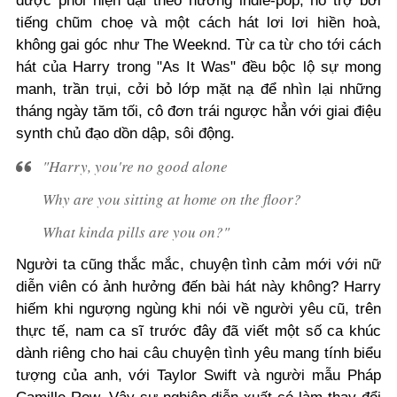
được phối hiện đại theo hướng indie-pop, hỗ trợ bởi
tiếng chũm choẹ và một cách hát lơi lơi hiền hoà,
không gai góc như The Weeknd. Từ ca từ cho tới cách
hát của Harry trong "As It Was" đều bộc lộ sự mong
manh, trần trụi, cởi bỏ lớp mặt nạ để nhìn lại những
tháng ngày tăm tối, cô đơn trái ngược hẳn với giai điệu
synth chủ đạo dồn dập, sôi động.
"Harry, you're no good alone
Why are you sitting at home on the floor?
What kinda pills are you on?"
Người ta cũng thắc mắc, chuyện tình cảm mới với nữ
diễn viên có ảnh hưởng đến bài hát này không? Harry
hiếm khi ngượng ngùng khi nói về người yêu cũ, trên
thực tế, nam ca sĩ trước đây đã viết một số ca khúc
dành riêng cho hai câu chuyện tình yêu mang tính biểu
tượng của anh, với Taylor Swift và người mẫu Pháp