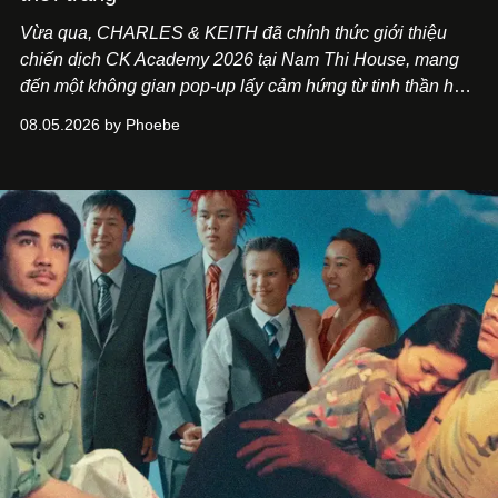
Vừa qua, CHARLES & KEITH đã chính thức giới thiệu
chiến dịch CK Academy 2026 tại Nam Thi House, mang
đến một không gian pop-up lấy cảm hứng từ tinh thần học
đường hiện đại, nơi thời trang, sáng tạo và phong cách
08.05.2026 by Phoebe
sống của thế hệ Gen Z giao thoa trong một trải nghiệm đa
giác quan.