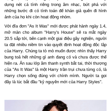
dựng nét cá tính riêng trong âm nhạc, bứt phá với
những bước đi có tính toán để khán giả quên đi hình
ảnh của họ khi còn hoạt động nhóm.
Với đĩa đơn "As It Was" mới được phát hành ngày 1.4,
mở màn cho album "Harry's House" sẽ ra mắt ngày
20.5 sắp tới, bên cạnh một giai điệu gây nghiện, người
ta đặt nhiều niềm tin vào quyết định hoạt động độc lập
của Harry. Chúng ta tò mò muốn được nhìn thấy Harry
bung toả hết những gì anh đang có và chưa được thể
hiện ra. Ẩn sau lớp âm thanh synth bắt tai, thời thượng
của "As It Was" là một Harry trần trụi chưa từng có, là
Harry chọn sống đúng với chính mình. Người ta gọi
đây là lúc bắt đầu "kỷ nguyên mới của Harry Styles".