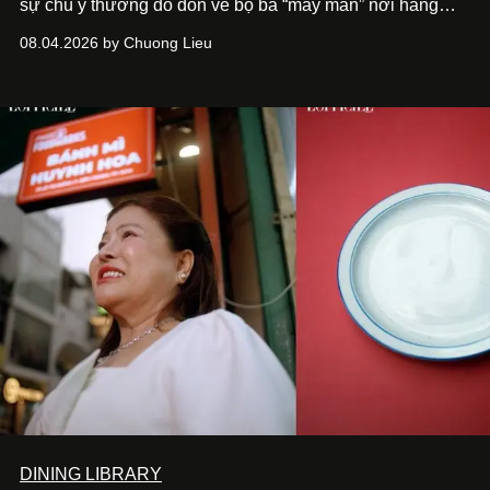
sự chú ý thường đổ dồn về bộ ba “may mắn” nơi hàng
công Xuân Son, Tài Lộc và Hoàng Hên.
Thế nhưng, ít ai
08.04.2026 by Chuong Lieu
để ý rằng ở phía sau, cũng có một cái tên nhập tịch khác
đang âm thầm tạo nên sự khác biệt nơi hàng phòng
ngự:
Patrik Lê Giang.
DINING LIBRARY