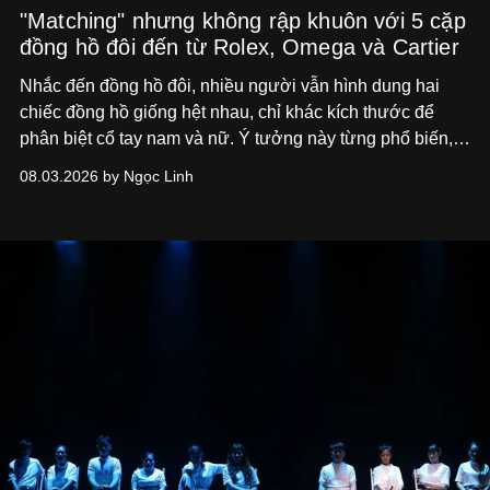
"Matching" nhưng không rập khuôn với 5 cặp
đồng hồ đôi đến từ Rolex, Omega và Cartier
Nhắc đến đồng hồ đôi, nhiều người vẫn hình dung hai
chiếc đồng hồ giống hệt nhau, chỉ khác kích thước để
phân biệt cổ tay nam và nữ. Ý tưởng này từng phổ biến,
song cũng vô tình khiến khái niệm đồng hồ đôi trở nên
08.03.2026 by Ngọc Linh
khá rập khuôn. Nói lời tạm biết hai phiên bản nam nữ
giống nhau y đúc, các nhà chế tác hiện này không còn
mải miết tìm kiếm sự đồng nhất tuyệt đối. Họ để những
đường nét, tỷ lệ và bảng màu nối liền hai thiết kế, dù mỗi
phiên bản vẫn mang linh hồn riêng.