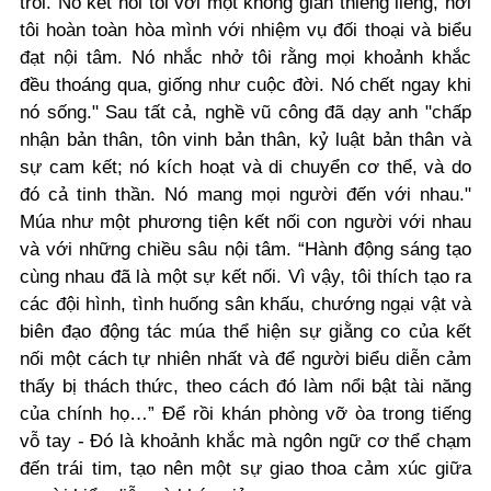
trôi. Nó kết nối tôi với một không gian thiêng liêng, nơi
tôi hoàn toàn hòa mình với nhiệm vụ đối thoại và biểu
đạt nội tâm. Nó nhắc nhở tôi rằng mọi khoảnh khắc
đều thoáng qua, giống như cuộc đời. Nó chết ngay khi
nó sống." Sau tất cả, nghề vũ công đã dạy anh "chấp
nhận bản thân, tôn vinh bản thân, kỷ luật bản thân và
sự cam kết; nó kích hoạt và di chuyển cơ thể, và do
đó cả tinh thần. Nó mang mọi người đến với nhau."
Múa như một phương tiện kết nối con người với nhau
và với những chiều sâu nội tâm. “Hành động sáng tạo
cùng nhau đã là một sự kết nối. Vì vậy, tôi thích tạo ra
các đội hình, tình huống sân khấu, chướng ngại vật và
biên đạo động tác múa thể hiện sự giằng co của kết
nối một cách tự nhiên nhất và để người biểu diễn cảm
thấy bị thách thức, theo cách đó làm nổi bật tài năng
của chính họ…” Để rồi khán phòng vỡ òa trong tiếng
vỗ tay - Đó là khoảnh khắc mà ngôn ngữ cơ thể chạm
đến trái tim, tạo nên một sự giao thoa cảm xúc giữa