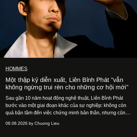
HOMMES
Một thập kỷ diễn xuất, Liên Bỉnh Phát "vẫn
không ngừng trui rèn cho những cơ hội mới"
Sau gần 10 năm hoạt động nghệ thuật, Liên Bỉnh Phát
bước vào một giai đoạn khác của sự nghiệp: không còn
quá bận tâm đến việc chứng minh bản thân, nhưng cũng
chưa bao giờ thôi khao khát được làm nghề. Từ hai bộ
08.08.2026 by Chuong Lieu
phim điện ảnh trong nửa đầu 2026 đến hành trình trở lại
với
Running Man Vietnam
, nam diễn viên nhìn công việc