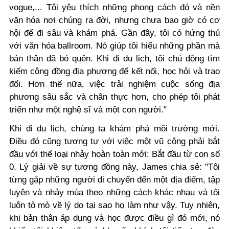
vogue,... Tôi yêu thích những phong cách đó và nền
văn hóa nơi chúng ra đời, nhưng chưa bao giờ có cơ
hội để đi sâu và khám phá. Gần đây, tôi có hứng thú
với văn hóa ballroom. Nó giúp tôi hiểu những phần mà
bản thân đã bỏ quên. Khi đi du lịch, tôi chủ động tìm
kiếm cộng đồng địa phương để kết nối, học hỏi và trao
đổi. Hơn thế nữa, việc trải nghiệm cuộc sống địa
phương sâu sắc và chân thực hơn, cho phép tôi phát
triển như một nghệ sĩ và một con người."
Khi đi du lịch, chúng ta khám phá môi trường mới.
Điều đó cũng tương tự với việc một vũ công phải bắt
đầu với thể loại nhảy hoàn toàn mới: Bắt đầu từ con số
0. Lý giải về sự tương đồng này, James chia sẻ: "Tôi
từng gặp những người di chuyển đến một địa điểm, tập
luyện và nhảy múa theo những cách khác nhau và tôi
luôn tò mò về lý do tại sao họ làm như vậy. Tuy nhiên,
khi bản thân áp dụng và học được điều gì đó mới, nó