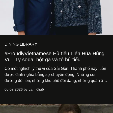
DINING LIBRARY
#ProudlyVietnamese Hủ tiếu Liến Húa Hùng
Vũ - Ly soda, hột gà và tô hủ tiếu
Có một nghịch lý thú vị của Sài Gòn. Thành phố này luôn
được định nghĩa bằng sự chuyển động. Những con
đường đổi tên, những khu phố đổi dáng, những quán ăn
mở ra rồi biến mất chỉ sau vài mùa mưa. Người ta luôn
08.07.2026 by Lan Khuê
nói về cái mới, về xu hướng tiếp theo, về những điều
đáng để trải nghiệm trước khi chúng trở nên lỗi thời.