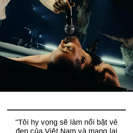
"Tôi hy vọng sẽ làm nổi bật vẻ
đẹp của Việt Nam và mang lại