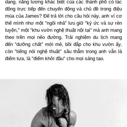
dạng, năng lượng khác biệt của các thành phố có tác
động trực tiếp đến chuyển động và chủ đề trong điệu
múa của James? Để trả lời cho câu hỏi này, anh ví cơ
thể mình như một "ngôi nhà" lưu giữ "ký ức và sự rèn
luyện," một "khu vườn nghệ thuật nội tại" mà anh mang
theo trên mọi nẻo đường. Trải nghiệm du lịch mang
đến "dưỡng chất" mới mẻ, bồi đắp cho khu vườn ấy,
còn "tiếng nói nghệ thuật" sâu thẳm trong anh vẫn là
điểm tựa, là "điểm khởi đầu" cho mọi sáng tạo.