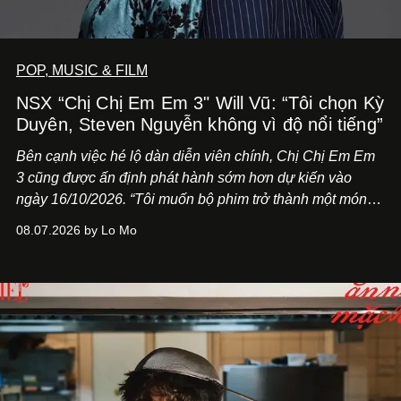
POP, MUSIC & FILM
NSX “Chị Chị Em Em 3" Will Vũ: “Tôi chọn Kỳ
Duyên, Steven Nguyễn không vì độ nổi tiếng”
Bên cạnh việc hé lộ dàn diễn viên chính,
Chị Chị Em Em
3
cũng được ấn định phát hành sớm hơn dự kiến vào
ngày 16/10/2026. “Tôi muốn bộ phim trở thành một món
quà, đồng thời thể hiện sự trân trọng và tôn vinh phụ nữ
08.07.2026 by Lo Mo
Việt Nam”, NSX Will Vũ cho biết.