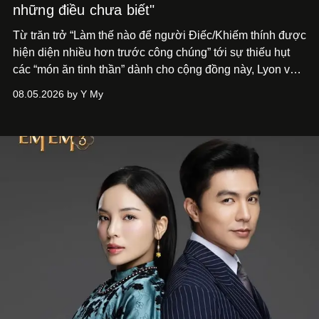
những điều chưa biết"
Từ trăn trở “Làm thế nào để người Điếc/Khiếm thính được
hiện diện nhiều hơn trước công chúng” tới
sự thiếu hụt
các “món ăn tinh thần” dành cho cộng đồng này, Lyon và
Phương đã quyết tâm biến ý tưởng công diễn một tác
08.05.2026 by Y My
phẩm múa đương đại thành hiện thực, mang tên Lắng
Nghe Điểm Chạm.