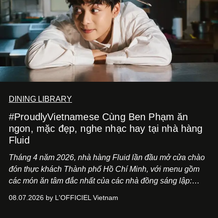
DINING LIBRARY
#ProudlyVietnamese Cùng Ben Phạm ăn
ngon, mặc đẹp, nghe nhạc hay tại nhà hàng
Fluid
Tháng 4 năm 2026, nhà hàng Fluid lần đầu mở cửa chào
đón thực khách Thành phố Hồ Chí Minh, với menu gồm
các món ăn tâm đắc nhất của các nhà đồng sáng lập:
Giám đốc sáng tạo Ben Phạm và chef Thạch Tạ. Những
08.07.2026 by L'OFFICIEL Vietnam
món ăn đa dạng từ Á đến Âu nhanh chóng được yêu thích
nhờ cảm giác ngon miệng, thoải mái và cả khả năng