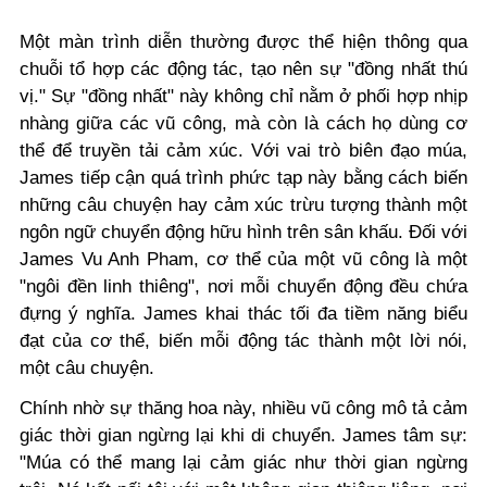
Một màn trình diễn thường được thể hiện thông qua
chuỗi tổ hợp các động tác, tạo nên sự "đồng nhất thú
vị." Sự "đồng nhất" này không chỉ nằm ở phối hợp nhịp
nhàng giữa các vũ công, mà còn là cách họ dùng cơ
thể để truyền tải cảm xúc. Với vai trò biên đạo múa,
James tiếp cận quá trình phức tạp này bằng cách biến
những câu chuyện hay cảm xúc trừu tượng thành một
ngôn ngữ chuyển động hữu hình trên sân khấu. Đối với
James Vu Anh Pham, cơ thể của một vũ công là một
"ngôi đền linh thiêng", nơi mỗi chuyển động đều chứa
đựng ý nghĩa. James khai thác tối đa tiềm năng biểu
đạt của cơ thể, biến mỗi động tác thành một lời nói,
một câu chuyện.
Chính nhờ sự thăng hoa này, nhiều vũ công mô tả cảm
giác thời gian ngừng lại khi di chuyển. James tâm sự:
"Múa có thể mang lại cảm giác như thời gian ngừng