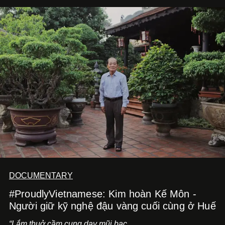
bằng một tâm thế điềm tĩnh hơn. Anh tiếp tục học hỏi, trau
dồi và chờ đợi những vai diễn đủ sức đưa mình đến
những vùng đất mới. Ở tuổi ngoài 30, điều anh theo đuổi
không phải những đích đến quá lớn, mà là khả năng luôn
tiến về phía trước.
DOCUMENTARY
#ProudlyVietnamese: Kim hoàn Kế Môn -
Người giữ kỹ nghệ đậu vàng cuối cùng ở Huế
“Lắm thuở cầm cung day mũi bạc