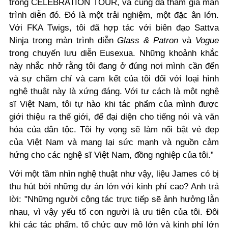
trong CELEBRATION TOUR, và cũng đã tham gia màn
trình diễn đó. Đó là một trải nghiệm, một đặc ân lớn.
Với FKA Twigs, tôi đã hợp tác với biên đạo Sattva
Ninja trong màn trình diễn
Glass & Patron
và
Vogue
trong chuyến lưu diễn Eusexua. Những khoảnh khắc
này nhắc nhở rằng tôi đang ở đúng nơi mình cần đến
và sự chăm chỉ và cam kết của tôi đối với loại hình
nghệ thuật này là xứng đáng. Với tư cách là một nghệ
sĩ Việt Nam, tôi tự hào khi tác phẩm của mình được
giới thiệu ra thế giới, để đại diện cho tiếng nói và văn
hóa của dân tộc. Tôi hy vọng sẽ làm nổi bật vẻ đẹp
của Việt Nam và mang lại sức mạnh và nguồn cảm
hứng cho các nghệ sĩ Việt Nam, đồng nghiệp của tôi.”
Với một tầm nhìn nghệ thuật như vậy, liệu James có bị
thu hút bởi những dự án lớn với kinh phí cao? Anh trả
lời: "Những người cộng tác trực tiếp sẽ ảnh hưởng lẫn
nhau, vì vậy yếu tố con người là ưu tiên của tôi. Đôi
khi các tác phẩm, tổ chức quy mô lớn và kinh phí lớn