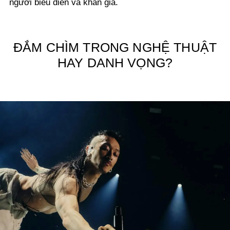
người biểu diễn và khán giả.
ĐẮM CHÌM TRONG NGHỆ THUẬT
HAY DANH VỌNG?