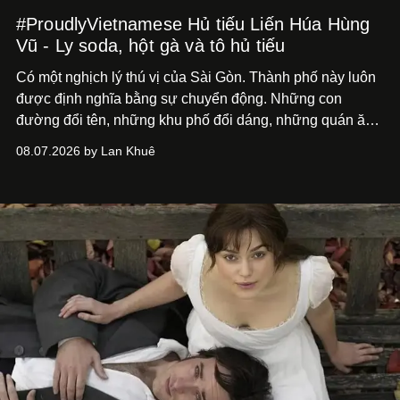
#ProudlyVietnamese Hủ tiếu Liến Húa Hùng
Vũ - Ly soda, hột gà và tô hủ tiếu
Có một nghịch lý thú vị của Sài Gòn. Thành phố này luôn
được định nghĩa bằng sự chuyển động. Những con
đường đổi tên, những khu phố đổi dáng, những quán ăn
mở ra rồi biến mất chỉ sau vài mùa mưa. Người ta luôn
08.07.2026 by Lan Khuê
nói về cái mới, về xu hướng tiếp theo, về những điều
đáng để trải nghiệm trước khi chúng trở nên lỗi thời.