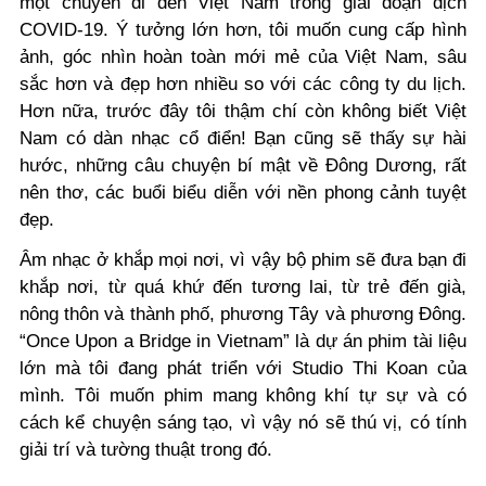
một chuyến đi đến Việt Nam trong giai đoạn dịch
COVID-19. Ý tưởng lớn hơn, tôi muốn cung cấp hình
ảnh, góc nhìn hoàn toàn mới mẻ của Việt Nam, sâu
sắc hơn và đẹp hơn nhiều so với các công ty du lịch.
Hơn nữa, trước đây tôi thậm chí còn không biết Việt
Nam có dàn nhạc cổ điển! Bạn cũng sẽ thấy sự hài
hước, những câu chuyện bí mật về Đông Dương, rất
nên thơ, các buổi biểu diễn với nền phong cảnh tuyệt
đẹp.
Âm nhạc ở khắp mọi nơi, vì vậy bộ phim sẽ đưa bạn đi
khắp nơi, từ quá khứ đến tương lai, từ trẻ đến già,
nông thôn và thành phố, phương Tây và phương Đông.
“Once Upon a Bridge in Vietnam” là dự án phim tài liệu
lớn mà tôi đang phát triển với Studio Thi Koan của
mình. Tôi muốn phim mang không khí tự sự và có
cách kể chuyện sáng tạo, vì vậy nó sẽ thú vị, có tính
giải trí và tường thuật trong đó.