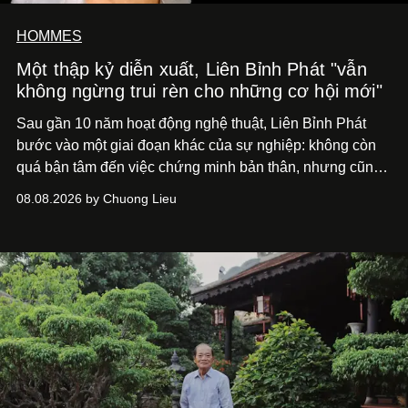
HOMMES
Một thập kỷ diễn xuất, Liên Bỉnh Phát "vẫn
không ngừng trui rèn cho những cơ hội mới"
Sau gần 10 năm hoạt động nghệ thuật, Liên Bỉnh Phát
bước vào một giai đoạn khác của sự nghiệp: không còn
quá bận tâm đến việc chứng minh bản thân, nhưng cũng
chưa bao giờ thôi khao khát được làm nghề. Từ hai bộ
08.08.2026 by Chuong Lieu
phim điện ảnh trong nửa đầu 2026 đến hành trình trở lại
với
Running Man Vietnam
, nam diễn viên nhìn công việc
bằng một tâm thế điềm tĩnh hơn. Anh tiếp tục học hỏi, trau
dồi và chờ đợi những vai diễn đủ sức đưa mình đến
những vùng đất mới. Ở tuổi ngoài 30, điều anh theo đuổi
không phải những đích đến quá lớn, mà là khả năng luôn
tiến về phía trước.