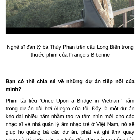
Nghệ sĩ đàn tỳ bà Thủy Phan trên cầu Long Biên trong
thước phim của François Bibonne
Bạn có thể chia sẻ về những dự án tiếp nối của
mình?
Phim tài liệu ‘Once Upon a Bridge in Vietnam' nằm
trong dự án dài hơi Allegro của tôi. Đây là một dự án
kéo dài nhiều năm nhằm tạo ra tầm nhìn mới cho các
nhạc sĩ và nhà quản lý âm nhạc trẻ ở Việt Nam, nó sẽ
giúp họ quảng bá các dự án, phát và ghi âm/ quay
phim và tổ chức các sự kiện độc đáo với sự cộng tác