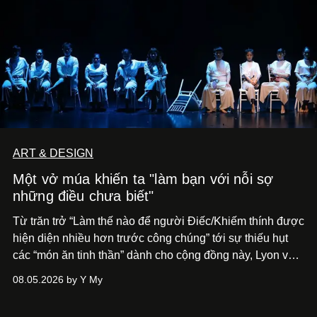
ART & DESIGN
Một vở múa khiến ta "làm bạn với nỗi sợ
những điều chưa biết"
Từ trăn trở “Làm thế nào để người Điếc/Khiếm thính được
hiện diện nhiều hơn trước công chúng” tới
sự thiếu hụt
các “món ăn tinh thần” dành cho cộng đồng này, Lyon và
Phương đã quyết tâm biến ý tưởng công diễn một tác
08.05.2026 by Y My
phẩm múa đương đại thành hiện thực, mang tên Lắng
Nghe Điểm Chạm.