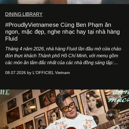
DINING LIBRARY
#ProudlyVietnamese Cùng Ben Phạm ăn
ngon, mặc đẹp, nghe nhạc hay tại nhà hàng
Fluid
Tháng 4 năm 2026, nhà hàng Fluid lần đầu mở cửa chào
đón thực khách Thành phố Hồ Chí Minh, với menu gồm
các món ăn tâm đắc nhất của các nhà đồng sáng lập:
Giám đốc sáng tạo Ben Phạm và chef Thạch Tạ. Những
08.07.2026 by L'OFFICIEL Vietnam
món ăn đa dạng từ Á đến Âu nhanh chóng được yêu thích
nhờ cảm giác ngon miệng, thoải mái và cả khả năng
mang đến niềm vui cho thực khách.