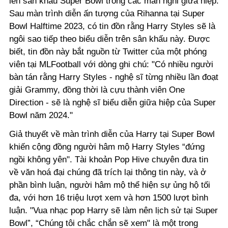
lên sân khấu Super Bowl trong các màn nghỉ giữa hiệp.
Sau màn trình diễn ấn tượng của Rihanna tại Super
Bowl Halftime 2023, có tin đồn rằng Harry Styles sẽ là
ngôi sao tiếp theo biểu diễn trên sân khấu này. Được
biết, tin đồn này bắt nguồn từ Twitter của một phóng
viên tại MLFootball với dòng ghi chú: "Có nhiều người
bàn tán rằng
Harry Styles
- nghệ sĩ từng nhiều lần đoạt
giải Grammy, đồng thời là cựu thành viên One
Direction - sẽ là nghệ sĩ biểu diễn giữa hiệp của Super
Bowl năm 2024."
Giả thuyết về màn trình diễn của Harry tại Super Bowl
khiến cộng đồng người hâm mộ Harry Styles “đứng
ngồi không yên". Tài khoản Pop Hive chuyên đưa tin
về văn hoá đại chúng đã trích lại thông tin này, và ở
phần bình luận, người hâm mộ thể hiện sự ủng hộ tối
đa, với hơn 16 triệu lượt xem và hơn 1500 lượt bình
luận.
"Vua nhạc pop Harry sẽ làm nên lịch sử tại
Super
Bowl”,
“Chúng tôi chắc chắn sẽ xem" là một trong