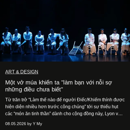
ART & DESIGN
Một vở múa khiến ta "làm bạn với nỗi sợ
những điều chưa biết"
Từ trăn trở “Làm thế nào để người Điếc/Khiếm thính được
hiện diện nhiều hơn trước công chúng” tới
sự thiếu hụt
các “món ăn tinh thần” dành cho cộng đồng này, Lyon và
Phương đã quyết tâm biến ý tưởng công diễn một tác
08.05.2026 by Y My
phẩm múa đương đại thành hiện thực, mang tên Lắng