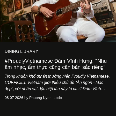
DINING LIBRARY
#ProudlyVietnamese Đàm Vĩnh Hưng: “Như
âm nhạc, ẩm thực cũng cần bản sắc riêng”
Trong khuôn khổ dự án thường niên Proudly Vietnamese,
L’OFFICIEL Vietnam giới thiệu chủ đề “Ăn ngon - Mặc
đẹp”, với nhân vật đặc biệt lần này là ca sĩ Đàm Vĩnh
Hưng. Đầu năm 2026, anh chính thức khai trương Tiệm
08.07.2026 by Phuong Uyen, Lode
Cà Phê Cà Pháo mang dấu ấn Indochine hoài niệm, thu
hút nhiều thực khách ghé thăm.