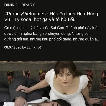
DINING LIBRARY
#ProudlyVietnamese Hủ tiếu Liến Húa Hùng
Vũ - Ly soda, hột gà và tô hủ tiếu
Có một nghịch lý thú vị của Sài Gòn. Thành phố này luôn
được định nghĩa bằng sự chuyển động. Những con
đường đổi tên, những khu phố đổi dáng, những quán ăn
mở ra rồi biến mất chỉ sau vài mùa mưa. Người ta luôn
08.07.2026 by Lan Khuê
nói về cái mới, về xu hướng tiếp theo, về những điều
đáng để trải nghiệm trước khi chúng trở nên lỗi thời.