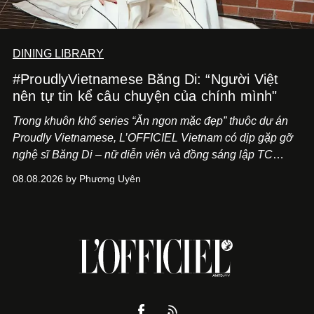
DINING LIBRARY
#ProudlyVietnamese Băng Di: “Người Việt
nên tự tin kể câu chuyện của chính mình"
Trong khuôn khổ series “Ăn ngon mặc đẹp” thuộc dự án
Proudly Vietnamese, L’OFFICIEL Vietnam có dịp gặp gỡ
nghệ sĩ Băng Di – nữ diễn viên và đồng sáng lập TC
ASIA, đơn vị đứng sau các thương hiệu BÀ BAR, MOTLY
08.08.2026 by Phương Uyên
Kitchen Bar và SALEM tại TP.HCM.