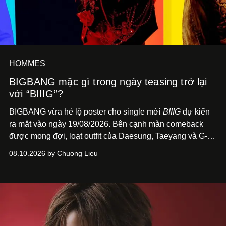
HOMMES
BIGBANG mặc gì trong ngày teasing trở lại
với “BIIIG”?
BIGBANG vừa hé lộ poster cho single mới
BIIIG
dự kiến
ra mắt vào ngày 19/08/2026. Bên cạnh màn comeback
được mong đợi, loạt outfit của Daesung, Taeyang và G-
Dragon trên poster cũng nhanh chóng trở thành điểm
08.10.2026 by Chuong Lieu
đáng chú ý với giới mộ điệu.