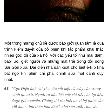
Một trong những chủ đề được báo giới quan tâm là quá
trình kiểm duyệt của bộ phim khi tác phẩm khai thác
nhiều góc tối của xã hội với các yếu tố như mại dâm,
bạo lực, giết người và những mặt trái trong đời sống
Sài Gòn xưa. Đại diện nhà sản xuất cho biết ê-kíp khá
bất ngờ khi phim chỉ phải chỉnh sửa một cảnh duy
nhất.
"Cục Điện ảnh chỉ yêu cầu cắt một cú máy cận trong
cảnh tạt axit. Ngoài ra hầu hết các chi tiết còn lại đều
được giữ nguyên. Chúng tôi rất biết ơn vì bộ phim vẫn
giữ được tinh thần ban đầu", nhà sản xuất chia sẻ.