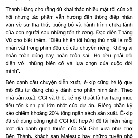
Thanh Hằng cho rằng dù khai thác nhiều mặt tối của xã
hội nhưng tác phẩm vẫn hướng đến thông điệp nhân
văn về sự tha thứ, buông bỏ và hành trình chữa lành
của con người sau những tổn thương. Đạo diễn Thắng
Vũ cho biết thêm, "Điều khiến tôi hứng thú nhất là mỗi
nhân vật trong phim đều có câu chuyện riêng. Không ai
hoàn toàn đúng hay hoàn toàn sai. Họ đều phải đối
diện với những biến cố và lựa chọn của cuộc đời
mình".
Bên cạnh câu chuyện diễn xuất, ê-kíp cũng hé lộ quy
mô đầu tư đáng chú ý dành cho phần hình ảnh.
Theo
nhà sản xuất, CGI và thiết kế mỹ thuật là hai hạng mục
tiêu tốn kinh phí lớn nhất của dự án. Riêng phần kỹ
xảo chiếm khoảng 20% tổng ngân sách sản xuất.
Ê-kíp
đã sử dụng công nghệ CGI kết hợp AI để tái hiện hàng
loạt địa danh quen thuộc của Sài Gòn xưa như chợ
Bến Thành, khách sạn Majestic hay những tuyến phố