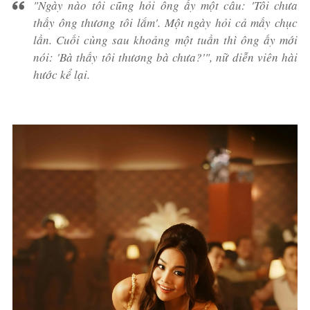
"Ngày nào tôi cũng hỏi ông ấy một câu: 'Tôi chưa
thấy ông thương tôi lắm'. Một ngày hỏi cả mấy chục
lần. Cuối cùng sau khoảng một tuần thì ông ấy mới
nói: 'Bà thấy tôi thương bà chưa?'", nữ diễn viên hài
hước kể lại.