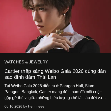
WATCHES & JEWELRY
Cartier thắp sáng Weibo Gala 2026 cùng dàn
sao đình đám Thái Lan
Tại Weibo Gala 2026 diễn ra ở Paragon Hall, Siam
Paragon, Bangkok, Cartier mang đến thảm đỏ một cuộc
gặp gỡ thú vị giữa những biểu tượng chế tác lâu đời và
thế hệ ngôi sao đang định hình văn hóa đại chúng Thái
08.10.2026 by Hennrieee
Lan. Sáu gương mặt gồm Tor Thanapob, Jeff Satur, PP