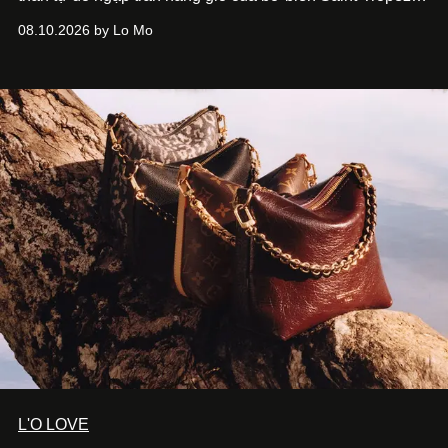
tạo nét cân bằng giữa vẻ quyến rũ nổi bật và nét thư thái
08.10.2026 by Lo Mo
tự nhiên.
L'O LOVE