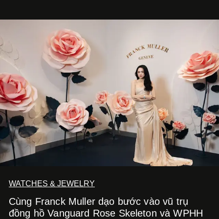
Krit, Lingling Kwong, Keng Harit và Tle Matimun lần lượt
xuất hiện trong những thiết kế Cartier, mỗi người lựa chọn
một ngôn ngữ riêng để diễn giải tinh thần của Maison.
WATCHES & JEWELRY
Cùng Franck Muller dạo bước vào vũ trụ
đồng hồ Vanguard Rose Skeleton và WPHH