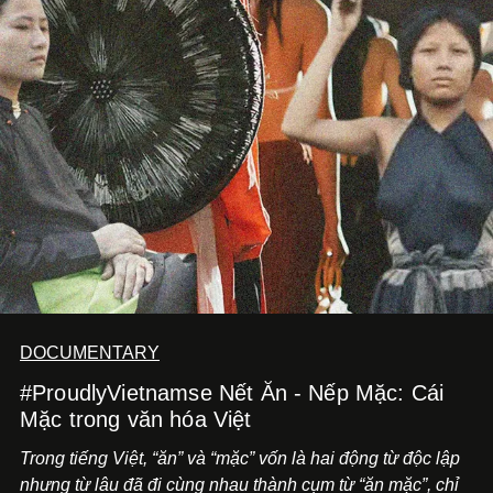
DOCUMENTARY
#ProudlyVietnamse Nết Ăn - Nếp Mặc: Cái
Mặc trong văn hóa Việt
Trong tiếng Việt, “ăn” và “mặc” vốn là hai động từ độc lập
nhưng từ lâu đã đi cùng nhau thành cụm từ “ăn mặc”, chỉ