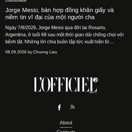
Jorge Messi, bản hợp đồng khăn giấy và
niềm tin vĩ đại của một người cha
Ngày 7/8/2026, Jorge Messi qua đời tại Rosario,
Argentina, ở tuổi 68 sau một thời gian dài chống chọi với
bệnh tật. Những lời chia buồn lập tức xuất hiện từ
Newell’s Old Boys, Barcelona, Inter Miami và Liên đoàn
08.09.2026 by Chuong Lieu
Bóng đá Argentina. Không chỉ dành cho cha của Lionel
Messi, mà cho một người đàn ông đã hiện diện phía sau
một trong những hành trình phi thường nhất mà bóng đá
từng chứng kiến.
About