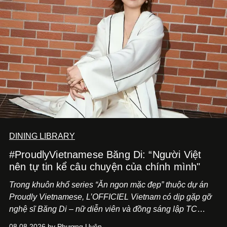
DINING LIBRARY
#ProudlyVietnamese Băng Di: “Người Việt
nên tự tin kể câu chuyện của chính mình"
Trong khuôn khổ series “Ăn ngon mặc đẹp” thuộc dự án
Proudly Vietnamese, L’OFFICIEL Vietnam có dịp gặp gỡ
nghệ sĩ Băng Di – nữ diễn viên và đồng sáng lập TC
ASIA, đơn vị đứng sau các thương hiệu BÀ BAR, MOTLY
08.08.2026 by Phương Uyên