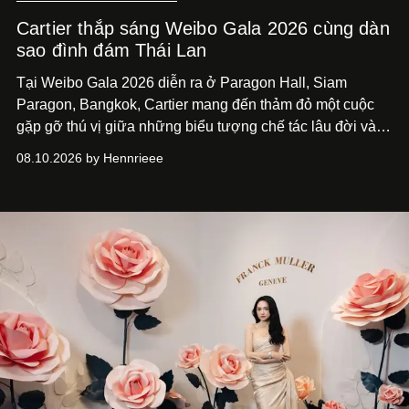
Cartier thắp sáng Weibo Gala 2026 cùng dàn
sao đình đám Thái Lan
Tại Weibo Gala 2026 diễn ra ở Paragon Hall, Siam
Paragon, Bangkok, Cartier mang đến thảm đỏ một cuộc
gặp gỡ thú vị giữa những biểu tượng chế tác lâu đời và
thế hệ ngôi sao đang định hình văn hóa đại chúng Thái
08.10.2026 by Hennrieee
Lan. Sáu gương mặt gồm Tor Thanapob, Jeff Satur, PP
Krit, Lingling Kwong, Keng Harit và Tle Matimun lần lượt
xuất hiện trong những thiết kế Cartier, mỗi người lựa chọn
một ngôn ngữ riêng để diễn giải tinh thần của Maison.