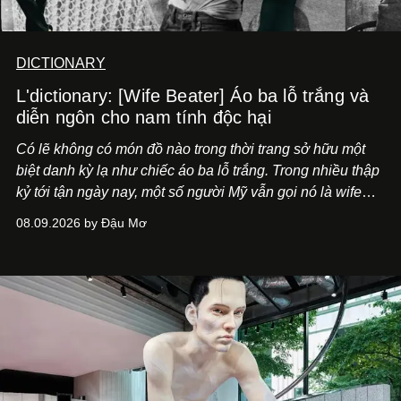
DICTIONARY
L'dictionary: [Wife Beater] Áo ba lỗ trắng và
diễn ngôn cho nam tính độc hại
Có lẽ không có món đồ nào trong thời trang sở hữu một
biệt danh kỳ lạ như chiếc áo ba lỗ trắng. Trong nhiều thập
kỷ tới tận ngày nay, một số người Mỹ vẫn gọi nó là wife
beater, tạm dịch "áo kẻ đánh vợ".
08.09.2026 by Đậu Mơ