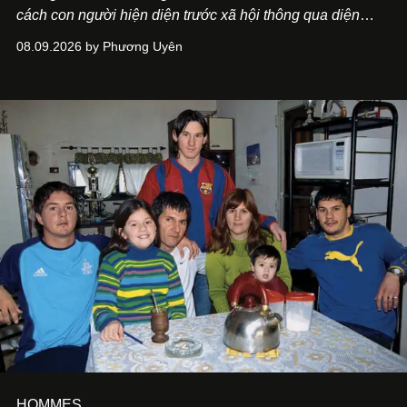
cách con người hiện diện trước xã hội thông qua diện
mạo và lối phục sức. Dẫu các từ điển thường định nghĩa
08.09.2026 by Phương Uyên
“ăn mặc” đơn thuần là việc mặc quần áo, trong đời sống
văn hóa của người Việt, khái niệm này lại có ý nghĩa bao
quát hơn nhiều.
HOMMES