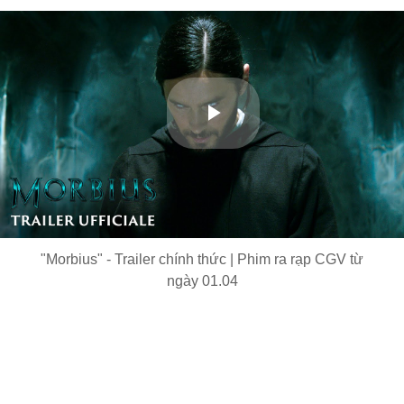
Play
Video
"Morbius" - Trailer chính thức | Phim ra rạp CGV từ
ngày 01.04