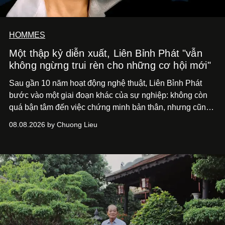
HOMMES
Một thập kỷ diễn xuất, Liên Bỉnh Phát "vẫn
không ngừng trui rèn cho những cơ hội mới"
Sau gần 10 năm hoạt động nghệ thuật, Liên Bỉnh Phát
bước vào một giai đoạn khác của sự nghiệp: không còn
quá bận tâm đến việc chứng minh bản thân, nhưng cũng
chưa bao giờ thôi khao khát được làm nghề. Từ hai bộ
08.08.2026 by Chuong Lieu
phim điện ảnh trong nửa đầu 2026 đến hành trình trở lại
với
Running Man Vietnam
, nam diễn viên nhìn công việc
bằng một tâm thế điềm tĩnh hơn. Anh tiếp tục học hỏi, trau
dồi và chờ đợi những vai diễn đủ sức đưa mình đến
những vùng đất mới. Ở tuổi ngoài 30, điều anh theo đuổi
không phải những đích đến quá lớn, mà là khả năng luôn
tiến về phía trước.