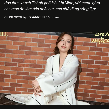
đón thực khách Thành phố Hồ Chí Minh, với menu gồm
các món ăn tâm đắc nhất của các nhà đồng sáng lập:
Giám đốc sáng tạo Ben Phạm và chef Thạch Tạ. Những
08.08.2026 by L'OFFICIEL Vietnam
món ăn đa dạng từ Á đến Âu nhanh chóng được yêu thích
nhờ cảm giác ngon miệng, thoải mái và cả khả năng
mang đến niềm vui cho thực khách.