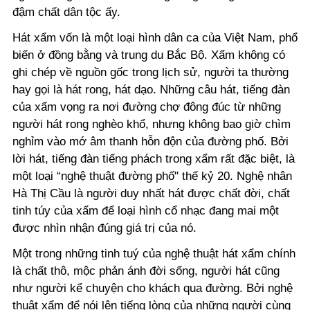
đậm chất dân tộc ấy.
Hát xẩm vốn là một loại hình dân ca của Việt Nam, phổ
biến ở đồng bằng và trung du Bắc Bộ. Xẩm không có
ghi chép về nguồn gốc trong lịch sử, người ta thường
hay gọi là hát rong, hát dạo. Những câu hát, tiếng đàn
của xẩm vọng ra nơi đường chợ đông đúc từ những
người hát rong nghèo khổ, nhưng không bao giờ chìm
nghỉm vào mớ âm thanh hỗn độn của đường phố. Bởi
lời hát, tiếng đàn tiếng phách trong xẩm rất đặc biệt, là
một loại “nghệ thuật đường phố" thế kỷ 20. Nghệ nhân
Hà Thị Cầu là người duy nhất hát được chất đời, chất
tinh túy của xẩm để loại hình cổ nhạc đang mai một
được nhìn nhận đúng giá trị của nó.
Một trong những tinh tuý của nghệ thuật hát xẩm chính
là chất thô, mộc phản ánh đời sống, người hát cũng
như người kể chuyện cho khách qua đường. Bởi nghệ
thuật xẩm để nói lên tiếng lòng của những người cùng