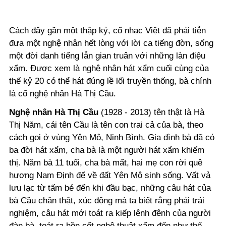
Cách đây gần một thập kỷ, cổ nhạc Việt đã phải tiễn
đưa một nghệ nhân hết lòng với lời ca tiếng đờn, sống
một đời danh tiếng lẫn gian truân với những làn điệu
xẩm. Được xem là nghệ nhân hát xẩm cuối cùng của
thế kỷ 20 có thể hát đúng lề lối truyền thống, bà chính
là cố nghệ nhân Hà Thị Cầu.
Nghệ nhân Hà Thị Cầu
(1928 - 2013) tên thật là Hà
Thị Năm, cái tên Cầu là tên con trai cả của bà, theo
cách gọi ở vùng Yên Mô, Ninh Bình. Gia đình bà đã có
ba đời hát xẩm, cha bà là một người hát xẩm khiếm
thị. Năm bà 11 tuổi, cha bà mất, hai mẹ con rời quê
hương Nam Định để về đất Yên Mô sinh sống. Vất vả
lưu lạc từ tấm bé đến khi đầu bạc, những câu hát của
bà Cầu chân thật, xúc động mà ta biết rằng phải trải
nghiệm, câu hát mới toát ra kiếp lênh đênh của người
đàn bà, toát ra hồn cốt nghệ thuật xẩm đến như thế.