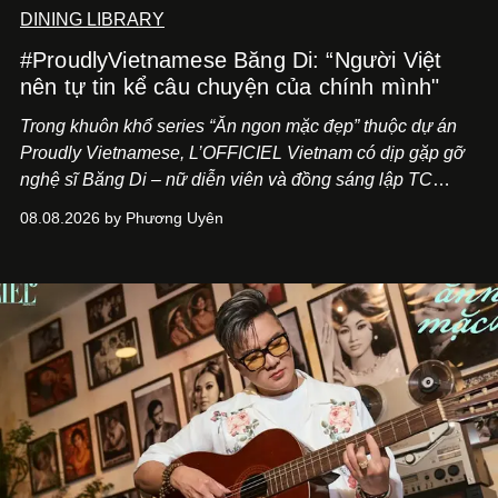
DINING LIBRARY
#ProudlyVietnamese Băng Di: “Người Việt
nên tự tin kể câu chuyện của chính mình"
Trong khuôn khổ series “Ăn ngon mặc đẹp” thuộc dự án
Proudly Vietnamese, L’OFFICIEL Vietnam có dịp gặp gỡ
nghệ sĩ Băng Di – nữ diễn viên và đồng sáng lập TC
ASIA, đơn vị đứng sau các thương hiệu BÀ BAR, MOTLY
08.08.2026 by Phương Uyên
Kitchen Bar và SALEM tại TP.HCM.