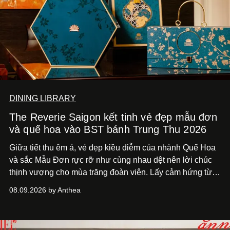
DINING LIBRARY
The Reverie Saigon kết tinh vẻ đẹp mẫu đơn
và quế hoa vào BST bánh Trung Thu 2026
Giữa tiết thu êm ả, vẻ đẹp kiều diễm của nhành Quế Hoa
và sắc Mẫu Đơn rực rỡ như cùng nhau dệt nên lời chúc
thịnh vượng cho mùa trăng đoàn viên. Lấy cảm hứng từ
khung cảnh giàu chất thơ ấy, The Reverie Saigon lưu giữ
08.09.2026 by Anthea
hương vị của những thức quà truyền thống vào bộ sưu
tập bánh Trung Thu ‘Nguyệt Dạ Song Hoa’, gồm ba hộp
quà tặng ‘Mẫu Đơn Khai Phúc’, ‘Quế Hoa Vọng Nguyệt’