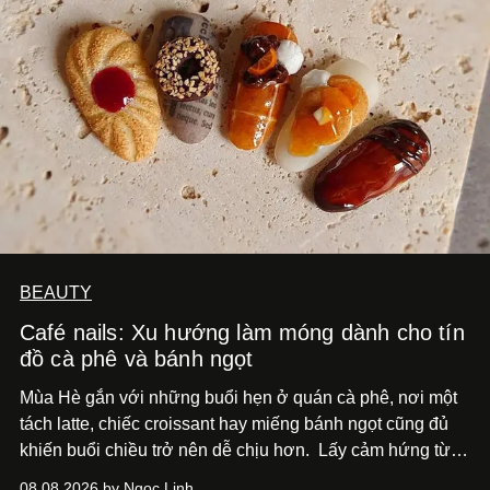
BEAUTY
Café nails: Xu hướng làm móng dành cho tín
đồ cà phê và bánh ngọt
Mùa Hè gắn với những buổi hẹn ở quán cà phê, nơi một
tách latte, chiếc croissant hay miếng bánh ngọt cũng đủ
khiến buổi chiều trở nên dễ chịu hơn.
Lấy cảm hứng từ
cà phê, bánh nướng và các món tráng miệng, café nails
08.08.2026 by Ngọc Linh