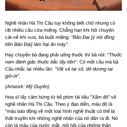
Nghệ nhân Hà Thị Cầu tuy không biết chữ nhưng có
rất nhiều câu cửa miệng. Chẳng hạn khi hỏi chuyện
cát-xê khi xưa, bà buột miệng:
"Bảo Đại [ý nói đồng
tiền Bảo Đại] làm hại ăn mày".
Hay chuyện bà đang phải uống thuốc thì bà nói:
"Thuốc
nam đánh giặc thuốc bắc lấy tiền"
. Có một câu mà bà
Cầu nhắc lại nhiều lần:
"Vất vả tại số, dở dương tại
giờ-ời".
(Artwork: Mỹ Duyên)
Hoạ sĩ lấy cảm hứng từ bộ phim tài liệu "Xẩm đỏ" về
nghệ nhân Hà Thị Cầu. Theo ý đạo diễn, màu đỏ là
"màu báo động về một loại hình nghệ thuật có thể bị
thất truyền khi những nghệ nhân của nó dần ra đi. Nó
còn là màu của nước mắt, mồ hôi của những thân