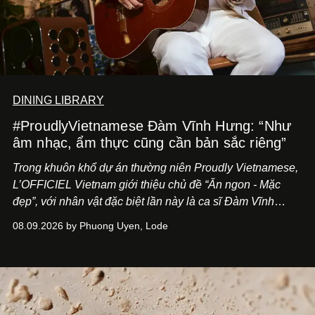
DINING LIBRARY
#ProudlyVietnamese Đàm Vĩnh Hưng: “Như
âm nhạc, ẩm thực cũng cần bản sắc riêng”
Trong khuôn khổ dự án thường niên Proudly Vietnamese,
L’OFFICIEL Vietnam giới thiệu chủ đề “Ăn ngon - Mặc
đẹp”, với nhân vật đặc biệt lần này là ca sĩ Đàm Vĩnh
Hưng. Đầu năm 2026, anh chính thức khai trương Tiệm
08.09.2026 by Phuong Uyen, Lode
Cà Phê Cà Pháo mang dấu ấn Indochine hoài niệm, thu
hút nhiều thực khách ghé thăm.