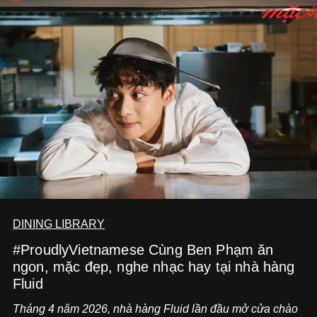
và ‘Nguyệt Sắc Giao Hòa’, gửi trao ước nguyện bình an
và hạnh phúc viên mãn.
DINING LIBRARY
#ProudlyVietnamese Cùng Ben Phạm ăn
ngon, mặc đẹp, nghe nhạc hay tại nhà hàng
Fluid
Tháng 4 năm 2026, nhà hàng Fluid lần đầu mở cửa chào