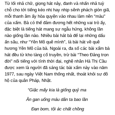
Từ lối nhả chữ, giọng hát nảy, đanh và nhấn nhả tuỳ
chỗ cho tới tiếng kéo nhị hay nhịp sênh phách giòn giã,
mỗi thanh âm ấy hòa quyện vào nhau làm nên “màu"
của xẩm. Bà có thể đảm đương hết những vai trò ấy,
đặc biệt là tiếng hát mang sự ngẫu hứng, không lần
nào giống lần nào. Nhiều bài hát bà để lại những dấu
ấn sâu, như “Yên Mô quê mình”, là bài hát về quê
hương Yên Mô của bà. Ngoài ra, đa số các bài xẩm bà
hát đều từ kho tàng cổ truyền, trừ bài “Theo Đảng trọn
đời" nổi tiếng với tính thời đại, nghệ nhân Hà Thị Cầu
được xem là người đã sáng tác bài xẩm này vào năm
1977, sau ngày Việt Nam thống nhất, thoát khỏi sự đô
hộ của quân Pháp, Nhật.
“Giặc mấy kia là giống quỷ ma
Ăn gan uống máu dân ta bao lần
Đạn bom, tội ác chất chồng