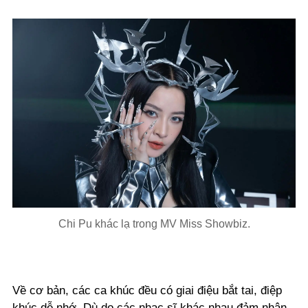
Chi Pu khác lạ trong MV Miss Showbiz.
Về cơ bản, các ca khúc đều có giai điệu bắt tai, điệp
khúc dễ nhớ. Dù do các nhạc sĩ khác nhau đảm nhận,