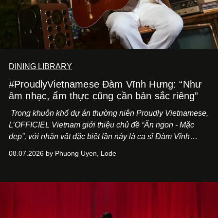
DINING LIBRARY
#ProudlyVietnamese Đàm Vĩnh Hưng: “Như
âm nhạc, ẩm thực cũng cần bản sắc riêng”
Trong khuôn khổ dự án thường niên Proudly Vietnamese,
L’OFFICIEL Vietnam giới thiệu chủ đề “Ăn ngon - Mặc
đẹp”, với nhân vật đặc biệt lần này là ca sĩ Đàm Vĩnh
Hưng. Đầu năm 2026, anh chính thức khai trương Tiệm
08.07.2026 by Phuong Uyen, Lode
Cà Phê Cà Pháo mang dấu ấn Indochine hoài niệm, thu
hút nhiều thực khách ghé thăm.