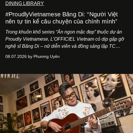
DINING LIBRARY
#ProudlyVietnamese Băng Di: “Người Việt
nên tự tin kể câu chuyện của chính mình"
Trong khuôn khổ series “Ăn ngon mặc đẹp” thuộc dự án
Proudly Vietnamese, L’OFFICIEL Vietnam có dịp gặp gỡ
nghệ sĩ Băng Di – nữ diễn viên và đồng sáng lập TC
ASIA, đơn vị đứng sau các thương hiệu BÀ BAR, MOTLY
08.07.2026 by Phương Uyên
Kitchen Bar và SALEM tại TP.HCM.