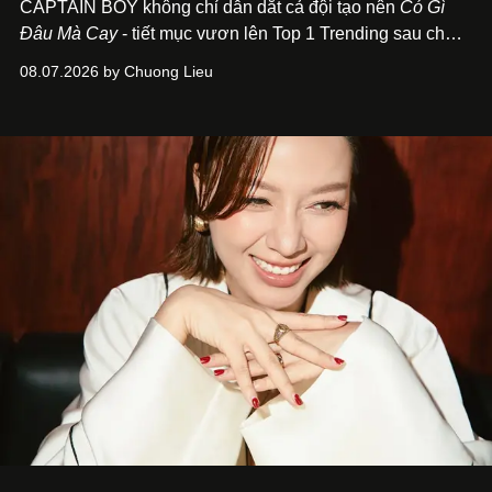
CAPTAIN BOY không chỉ dẫn dắt cả đội tạo nên
Có Gì
Đâu Mà Cay
- tiết mục vươn lên Top 1 Trending sau chưa
đầy 24 giờ đồng hồ - mà còn học cách buông bớt cái tôi
08.07.2026 by Chuong Lieu
để lắng nghe, kết nối và tin tưởng đồng đội. Với nam
nghệ sĩ, đó cũng là bước chuyển quan trọng trên hành
trình trở thành một producer thực thụ.