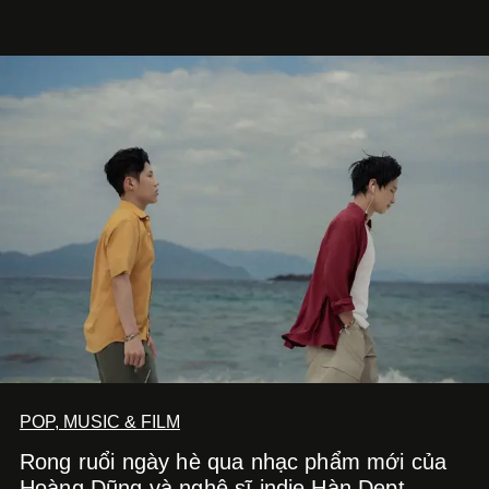
một bộ suit lụa - như một cách "take the risk" khác, ngoài
âm nhạc.
POP, MUSIC & FILM
Rong ruổi ngày hè qua nhạc phẩm mới của
Hoàng Dũng và nghệ sĩ indie Hàn Dept