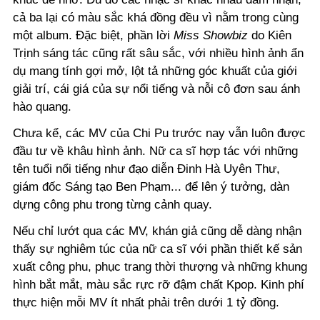
cả ba lại có màu sắc khá đồng đều vì nằm trong cùng
một album. Đặc biệt, phần lời
Miss Showbiz
do Kiên
Trịnh sáng tác cũng rất sâu sắc, với nhiều hình ảnh ẩn
dụ mang tính gợi mở, lột tả những góc khuất của giới
giải trí, cái giá của sự nổi tiếng và nỗi cô đơn sau ánh
hào quang.
Chưa kể, các MV của Chi Pu trước nay vẫn luôn được
đầu tư về khâu hình ảnh. Nữ ca sĩ hợp tác với những
tên tuổi nổi tiếng như đạo diễn Đinh Hà Uyên Thư,
giám đốc Sáng tạo Ben Phạm... để lên ý tưởng, dàn
dựng công phu trong từng cảnh quay.
Nếu chỉ lướt qua các MV, khán giả cũng dễ dàng nhận
thấy sự nghiêm túc của nữ ca sĩ với phần thiết kế sản
xuất công phu, phục trang thời thượng và những khung
hình bắt mắt, màu sắc rực rỡ đậm chất Kpop. Kinh phí
thực hiện mỗi MV ít nhất phải trên dưới 1 tỷ đồng.