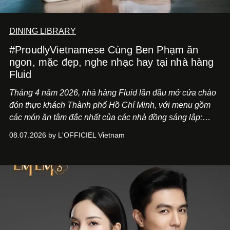
DINING LIBRARY
#ProudlyVietnamese Cùng Ben Phạm ăn
ngon, mặc đẹp, nghe nhạc hay tại nhà hàng
Fluid
Tháng 4 năm 2026, nhà hàng Fluid lần đầu mở cửa chào
đón thực khách Thành phố Hồ Chí Minh, với menu gồm
các món ăn tâm đắc nhất của các nhà đồng sáng lập:
Giám đốc sáng tạo Ben Phạm và chef Thạch Tạ. Những
08.07.2026 by L'OFFICIEL Vietnam
món ăn đa dạng từ Á đến Âu nhanh chóng được yêu thích
nhờ cảm giác ngon miệng, thoải mái và cả khả năng
mang đến niềm vui cho thực khách.