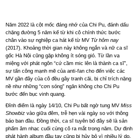
Năm 2022 là cột mốc đáng nhớ của Chi Pu, đánh dấu
chặng đường 5 năm kể từ khi cô chính thức bước
chân vào sự nghiệp ca hát kể từ MV
Từ hôm nay
(2017). Khoảng thời gian này không ngắn và nữ ca sĩ
gốc Hà Nội cũng gặp không ít sóng gió. Từ lần vạ
miệng với phát ngôn “cứ cầm mic lên là thành ca sĩ”,
sự tấn công mạnh mẽ của anti-fan cho đến việc các
MV gần đây của cô đều gây tranh cãi, bị chỉ trích nặng
nề như những “cơn sóng” ngăn không cho Chi Pu
bước đến bục vinh quang.
Đỉnh điểm là ngày 14/10, Chi Pu bất ngờ tung MV
Miss
Showbiz
vào giữa đêm, trễ hẹn vài ngày so với thông
báo ban đầu. Đồng thời, ca sĩ tuyên bố đây sẽ là sản
phẩm âm nhạc cuối cùng cô ra mắt trong năm. Dự định
phát hành album đầu tay cũng bị hủy bỏ vì nhiều lý do.