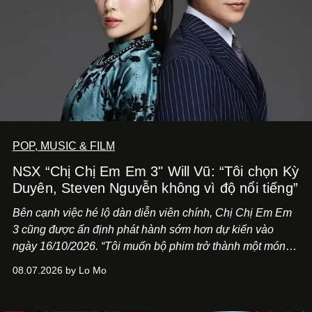
POP, MUSIC & FILM
NSX “Chị Chị Em Em 3" Will Vũ: “Tôi chọn Kỳ
Duyên, Steven Nguyễn không vì độ nổi tiếng”
Bên cạnh việc hé lộ dàn diễn viên chính,
Chị Chị Em Em
3
cũng được ấn định phát hành sớm hơn dự kiến vào
ngày 16/10/2026. “Tôi muốn bộ phim trở thành một món
quà, đồng thời thể hiện sự trân trọng và tôn vinh phụ nữ
08.07.2026 by Lo Mo
Việt Nam”, NSX Will Vũ cho biết.