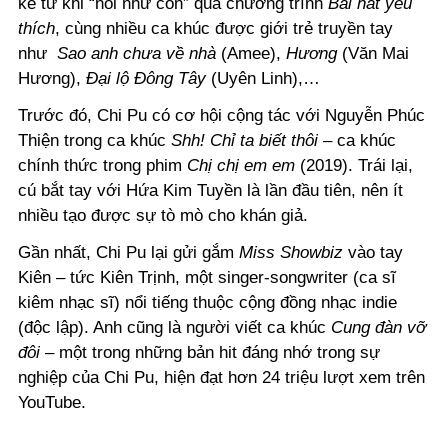
kể từ khi “nổi như cồn” qua chương trình
Bài hát yêu
thích
, cùng nhiều ca khúc được giới trẻ truyền tay
như
Sao anh chưa về nhà
(Amee),
Hương
(Văn Mai
Hương),
Đại lộ Đông Tây
(Uyên Linh),…
Trước đó, Chi Pu có cơ hội cộng tác với Nguyễn Phúc
Thiện trong ca khúc
Shh! Chỉ ta biết thôi
– ca khúc
chính thức trong phim
Chị chị em em
(2019). Trái lại,
cú bắt tay với Hứa Kim Tuyền là lần đầu tiên, nên ít
nhiều tạo được sự tò mò cho khán giả.
Gần nhất, Chi Pu lại gửi gắm
Miss Showbiz
vào tay
Kiên – tức Kiên Trịnh, một singer-songwriter (ca sĩ
kiêm nhạc sĩ) nổi tiếng thuộc cộng đồng nhạc indie
(độc lập). Anh cũng là người viết ca khúc
Cung đàn vỡ
đôi
– một trong những bản hit đáng nhớ trong sự
nghiệp của Chi Pu, hiện đạt hơn 24 triệu lượt xem trên
YouTube.