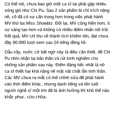
Có thể nói, chưa bao giờ một ca sĩ lại phải gặp nhiều
sóng gió như Chi Pu. Sau 2 sản phẩm bị chỉ trích nặng
nề, cô đã có sự cẩn trọng hơn trong việc phát hành
MV thứ ba
Miss Showbiz
. Đổi lại, MV cũng hiền hơn, ít
sự sáng tạo hơn và không có nhiều điểm nhấn nổi trội.
Kết quả, MV chỉ thu về thành tích khiêm tốn, đạt chưa
đầy 80.000 lượt xem sau 24 tiếng đồng hồ.
Dẫu vậy, nước cờ bất ngờ này là điều cần thiết, để Chi
Pu nhìn nhận lại bản thân và rút kinh nghiệm cho
những sản phẩm sau này. Điểm đáng tiếc nhất là nữ
ca sĩ thiệt hại khá nặng nề mặt vật chất lẫn tinh thần.
Các MV chưa ra mắt có thể chỉnh sửa để phát hành
vào thời điểm khác, nhưng danh tiếng và tên tuổi
người nghệ sĩ một khi đã bị ảnh hưởng thì khó thể nào
khắc phục, cứu chữa.