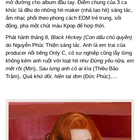
mở đường cho album đầu tay. Điểm chung của 3 ca
khúc là đều do những hit-maker (nhà tạo hit) sáng tác,
âm nhạc phối theo phong cách EDM trẻ trung, sôi
động, pha một chút màu Kpop để hợp thời.
Phát hành tháng 8,
Black Hickey (Con dấu chủ quyền)
do Nguyễn Phúc Thiện sáng tác. Anh là em trai của
producer nổi tiếng Only C, có sự nghiệp cũng lẫy lừng
không kém anh ruột với loạt hit như
Đừng yêu nữa, em
mệt rồi
(Min),
Sau lưng anh có ai kìa
(Thiều Bảo
Trâm),
Quá khứ đôi, hiện tại đơn
(Đức Phúc),…