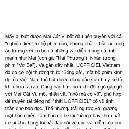
Mấy ai biết được Mai Cát Vi bắt đầu bén duyên với cái
“nghiệp diễn” từ bộ phim nào, nhưng chắc chắc ai cũng
ấn tượng với cô bé có những vai diễn mang cá tính
mạnh như Mai (con gái "Hai Phượng"), Nhàn (trong
phim “Vợ Ba”). Và gần đây nhất, L’OFFICIEL Vietnam
đã có cơ hội thưởng thức “Bóng đè”, một bộ phim kinh
dị của Việt Nam thú hút được đông đảo sự chú ý kể từ
khi chưa ra rạp. Càng háo hức hơn khi đội ngũ gặp gỡ
với Mai Cát Vi, một nhân vật “nhỏ mà có võ”, phù hợp
để truyền tải tiếng nói “thật L’OFFICIEL” cổ vũ tinh
thần cho bạn đọc. Thế nhưng, trái ngược với gương
mặt hồn nhiên, tâm hồn cô bé lại “nồng cháy” hơn bất
cứ ai khi chúng tôi bắt đầu nói về các vai diễn của em,