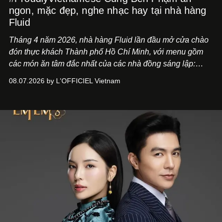
ngon, mặc đẹp, nghe nhạc hay tại nhà hàng
Fluid
Tháng 4 năm 2026, nhà hàng Fluid lần đầu mở cửa chào
đón thực khách Thành phố Hồ Chí Minh, với menu gồm
các món ăn tâm đắc nhất của các nhà đồng sáng lập:
Giám đốc sáng tạo Ben Phạm và chef Thạch Tạ. Những
08.07.2026 by L'OFFICIEL Vietnam
món ăn đa dạng từ Á đến Âu nhanh chóng được yêu thích
nhờ cảm giác ngon miệng, thoải mái và cả khả năng
mang đến niềm vui cho thực khách.