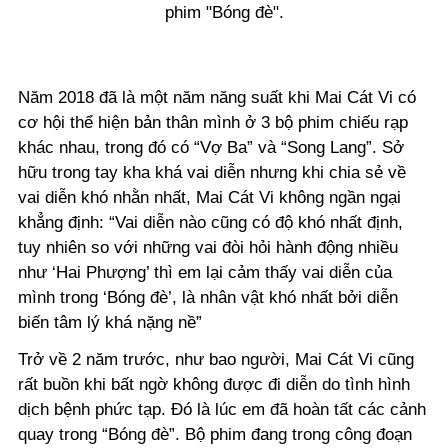
phim "Bóng đè".
Năm 2018 đã là một năm năng suất khi Mai Cát Vi có
cơ hội thể hiện bản thân mình ở 3 bộ phim chiếu rạp
khác nhau, trong đó có “Vợ Ba” và “Song Lang”. Sở
hữu trong tay kha khá vai diễn nhưng khi chia sẻ về
vai diễn khó nhằn nhất, Mai Cát Vi không ngần ngại
khẳng định: “Vai diễn nào cũng có độ khó nhất định,
tuy nhiên so với những vai đòi hỏi hành động nhiều
như ‘Hai Phượng’ thì em lại cảm thấy vai diễn của
mình trong ‘Bóng đè’, là nhân vật khó nhất bởi diễn
biến tâm lý khá nặng nề”
Trở về 2 năm trước, như bao người, Mai Cát Vi cũng
rất buồn khi bất ngờ không được đi diễn do tình hình
dịch bệnh phức tạp. Đó là lúc em đã hoàn tất các cảnh
quay trong “Bóng đè”. Bộ phim đang trong công đoạn