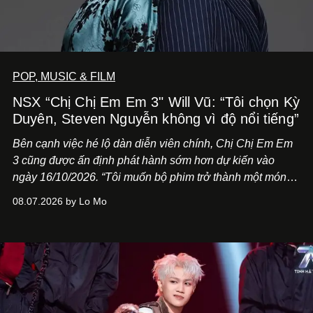
POP, MUSIC & FILM
NSX “Chị Chị Em Em 3" Will Vũ: “Tôi chọn Kỳ
Duyên, Steven Nguyễn không vì độ nổi tiếng”
Bên cạnh việc hé lộ dàn diễn viên chính,
Chị Chị Em Em
3
cũng được ấn định phát hành sớm hơn dự kiến vào
ngày 16/10/2026. “Tôi muốn bộ phim trở thành một món
quà, đồng thời thể hiện sự trân trọng và tôn vinh phụ nữ
08.07.2026 by Lo Mo
Việt Nam”, NSX Will Vũ cho biết.