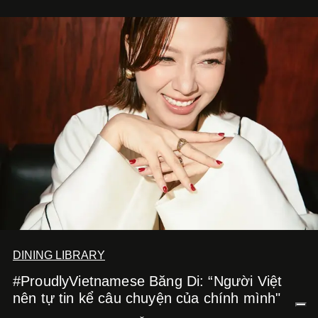
nghệ sĩ, đó cũng là bước chuyển quan trọng trên hành
trình trở thành một producer thực thụ.
DINING LIBRARY
#ProudlyVietnamese Băng Di: “Người Việt
nên tự tin kể câu chuyện của chính mình"