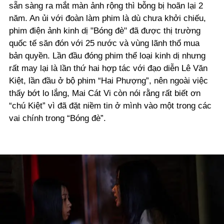
sẵn sàng ra mắt màn ảnh rộng thì bỗng bị hoãn lại 2
năm. An ủi với đoàn làm phim là dù chưa khởi chiếu,
phim điện ảnh kinh dị "Bóng đè" đã được thị trường
quốc tế săn đón với 25 nước và vùng lãnh thổ mua
bản quyền. Lần đầu đóng phim thể loại kinh dị nhưng
rất may lại là lần thứ hai hợp tác với đạo diễn Lê Văn
Kiệt, lần đầu ở bộ phim “Hai Phượng”, nên ngoài việc
thấy bớt lo lắng, Mai Cát Vi còn nói rằng rất biết ơn
“chú Kiệt” vì đã đặt niềm tin ở mình vào một trong các
vai chính trong “Bóng đè”.