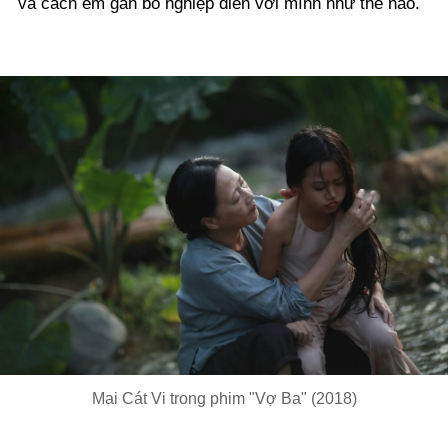
và cách em gắn bó nghiệp diễn với mình như thế nào.
Mai Cát Vi trong phim "Vợ Ba" (2018)