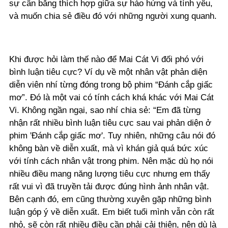
sự cân bằng thích hợp giữa sự hào hứng và tình yêu,
và muốn chia sẻ điều đó với những người xung quanh.
Khi được hỏi làm thế nào để Mai Cát Vi đối phó với
bình luận tiêu cực? Ví dụ về một nhân vật phản diện
diễn viên nhí từng đóng trong bộ phim “Đánh cắp giấc
mơ”. Đó là một vai có tính cách khá khác với Mai Cát
Vi. Không ngần ngại, sao nhí chia sẻ: “Em đã từng
nhận rất nhiều bình luận tiêu cực sau vai phản diện ở
phim 'Đánh cắp giấc mơ'. Tuy nhiên, những câu nói đó
không bàn về diễn xuất, mà vì khán giả quá bức xúc
với tính cách nhân vật trong phim. Nên mặc dù họ nói
nhiều điều mang năng lượng tiêu cực nhưng em thấy
rất vui vì đã truyền tải được đúng hình ảnh nhân vật.
Bên cạnh đó, em cũng thường xuyên gặp những bình
luận góp ý về diễn xuất. Em biết tuổi mình vẫn còn rất
nhỏ, sẽ còn rất nhiều điều cần phải cải thiện, nên dù là