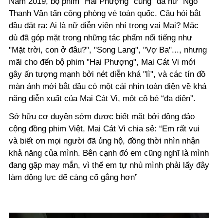
Năm 2019, bộ phim "Hai Phượng" cùng “đả nữ” Ngô
Thanh Vân tấn công phòng vé toàn quốc. Câu hỏi bắt
đầu đặt ra: Ai là nữ diễn viên nhí trong vai Mai? Mặc
dù đã góp mặt trong những tác phẩm nổi tiếng như
"Mặt trời, con ở đâu?", "Song Lang", "Vợ Ba"..., nhưng
mãi cho đến bộ phim "Hai Phượng", Mai Cát Vi mới
gây ấn tượng mạnh bởi nét diễn khá "lì", và các tín đồ
màn ảnh mới bắt đầu có một cái nhìn toàn diện về khả
năng diễn xuất của Mai Cát Vi, một cô bé “đa diện”.
Sở
hữu cơ duyên sớm được biết mặt bởi đông đảo
cộng đồng phim Việt, Mai Cát Vi chia sẻ: “Em rất vui
và biết ơn mọi người đã ủng hộ, đồng thời nhìn nhận
khả năng của mình. Bên cạnh đó em cũng nghĩ là mình
đang gặp may mắn, vì thế em tự nhủ mình phải lấy đây
làm động lực để càng cố gắng hơn”