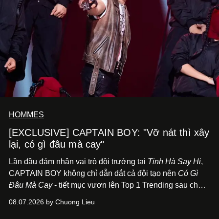
HOMMES
[EXCLUSIVE] CAPTAIN BOY: "Vỡ nát thì xây
lại, có gì đâu mà cay"
Lần đầu đảm nhận vai trò đội trưởng tại
Tinh Hà Say Hi
,
CAPTAIN BOY không chỉ dẫn dắt cả đội tạo nên
Có Gì
Đâu Mà Cay
- tiết mục vươn lên Top 1 Trending sau chưa
đầy 24 giờ đồng hồ - mà còn học cách buông bớt cái tôi
08.07.2026 by Chuong Lieu
để lắng nghe, kết nối và tin tưởng đồng đội. Với nam