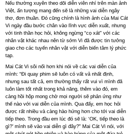
Nếu thường xuyên theo dõi diễn viên nhí trên màn ảnh
Việt, ấn tượng mang đến sẽ là những vai diễn ngây
thơ, đơn thuần. Đó cũng chính là hình ảnh của Mai Cát
Vi ngày đầu bước chân vào lĩnh vực diễn xuất, nhưng
với tinh thần học hỏi, không ngừng “cọ xát” với các
nhân vật khác nhau nên từ sớm Vi đã được tin tưởng
giao cho các tuyến nhân vật với diễn biến tâm lý phức
tạp.
Mai Cát Vi sôi nổi hơn khi nói về các vai diễn của
mình: “Đi quay phim sẽ luôn có vất vả nhất định,
nhưng sau tất cả, em thường thấy rất vui vì mình đã
luôn làm tốt nhất trong khả năng, thêm vào đó, em
càng hồi hộp mong chờ mọi người sẽ phản ứng như
thế nào với vai diễn của mình. Qua đấy, em học hỏi
được rất nhiều và càng hào hứng hơn cho tới vai diễn
tiếp theo. Trong đầu em lúc đó sẽ là: ‘OK, tiếp theo là
gì?’ mình sẽ vào vai diễn gì đây?” Mai Cát Vi nói, với
một chút nét hồn nhiên và hào hứng của một đứa trẻ