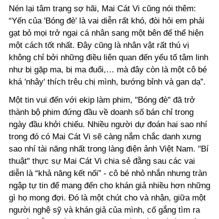
Nén lại tâm trạng sợ hãi, Mai Cát Vi cũng nói thêm:
“Yến của 'Bóng đè'
là vai diễn rất khó, đòi hỏi em phải
gạt bỏ mọi trở ngại cá nhân sang một bên để thể hiện
một cách tốt nhất. Đây cũng là nhân vật rất thú vị
không chỉ bởi những điều liên quan đến yếu tố tâm linh
như bị gặp ma, bị ma đuổi,… mà đây còn là một cô bé
khá 'nhây' thích trêu chị mình, bướng bỉnh và gan dạ”.
Một tin vui đến với ekip làm phim, "Bóng đè" đã trở
thành bộ phim đứng đầu về doanh số bán chỉ trong
ngày đầu khởi chiếu. Nhiều người dự đoán hai sao nhí
trong đó có Mai Cát Vi sẽ càng nắm chắc danh xưng
sao nhí tài năng nhất trong làng điện ảnh Việt Nam. "Bí
thuật" thực sự Mai Cát Vi chia sẻ đằng sau các vai
diễn là “khả năng kết nối” - cô bé nhỏ nhắn nhưng tràn
ngập tự tin để mang đến cho khán giả nhiều hơn những
gì họ mong đợi. Đó là một chút cho và nhận, giữa một
người nghệ sỹ và khán giả của mình, cố gắng tìm ra