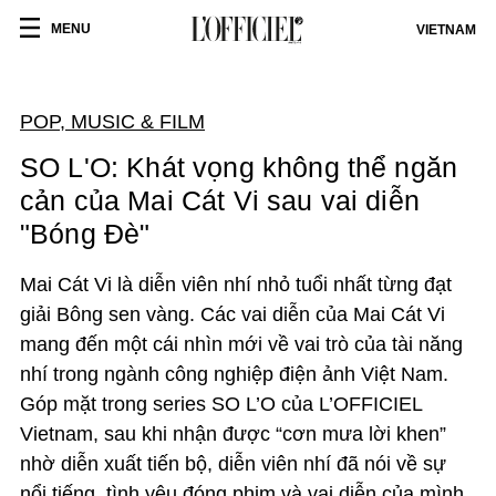
MENU
VIETNAM
POP, MUSIC & FILM
SO L'O: Khát vọng không thể ngăn
cản của Mai Cát Vi sau vai diễn
"Bóng Đè"
Mai Cát Vi là diễn viên nhí nhỏ tuổi nhất từng đạt
giải Bông sen vàng. Các vai diễn của Mai Cát Vi
mang đến một cái nhìn mới
về vai trò của tài năng
nhí
trong ngành công nghiệp điện ảnh Việt Nam.
Góp
mặt trong series SO L’O
của
L’OFFICIEL
Vietnam
, sau
khi nhận được “cơn mưa lời khen”
nhờ diễn xuất tiến bộ, diễn viên nhí đã nói
về sự
nổi tiếng, tình yêu đóng phim và vai diễn của mình