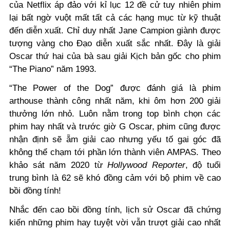
của Netflix áp đảo với kỉ lục 12 đề cử tuy nhiên phim
lại bất ngờ vuột mất tất cả các hạng mục từ kỹ thuật
đến diễn xuất. Chỉ duy nhất Jane Campion giành được
tượng vàng cho Đạo diễn xuất sắc nhất. Đây là giải
Oscar thứ hai của bà sau giải Kịch bản gốc cho phim
“
The Piano
”
năm 1993.
“The Power of the Dog” được đánh giá là phim
arthouse thành công nhất năm, khi ôm hơn 200 giải
thưởng lớn nhỏ. Luôn nằm trong
t
op bình chọn các
phim hay nhất
và trước giờ G Oscar, phim cũng được
nhận định sẽ ẵm giải cao
nhưng
yếu tố gai góc đã
không thể chạm tới phần lớn thành viên AMPAS
. T
heo
khảo sát năm 2020 từ
Hollywood Reporter
,
độ
tuổi
trung bình
là
62
sẽ
khó đồng cảm với
bộ
phim
về
cao
bồi đồng tính!
Nhắc đến cao bồi đồng tính, lịch sử Oscar đã chứng
kiến những phim hay tuyệt vời vẫn trượt giải cao nhất