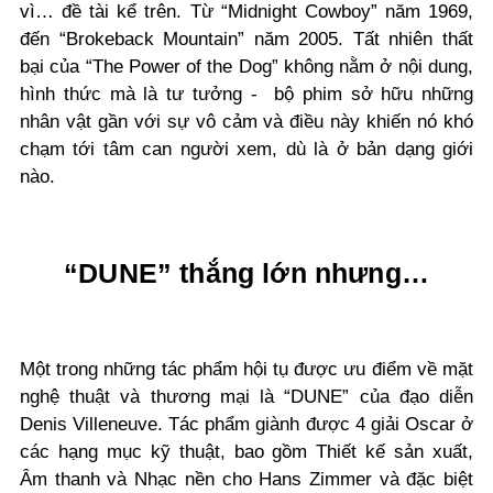
vì… đề tài kể trên. Từ “Midnight Cowboy” năm 1969,
đến “Brokeback Mountain” năm 2005. Tất nhiên thất
bại của “The Power of the Dog” không nằm ở nội dung,
hình thức mà là tư tưởng - bộ phim sở hữu những
nhân vật gần với sự vô cảm và điều này khiến nó khó
chạm tới tâm can người xem, dù là ở bản dạng giới
nào.
“DUNE” thắng lớn nhưng…
Một trong những tác phẩm hội tụ được ưu điểm về mặt
nghệ thuật và thương mại là “DUNE” của đạo diễn
Denis Villeneuve. Tác phẩm giành được 4 giải Oscar ở
các hạng mục kỹ thuật, bao gồm Thiết kế sản xuất,
Â
m thanh và
N
hạc nền cho Hans Zimmer và đặc biệt