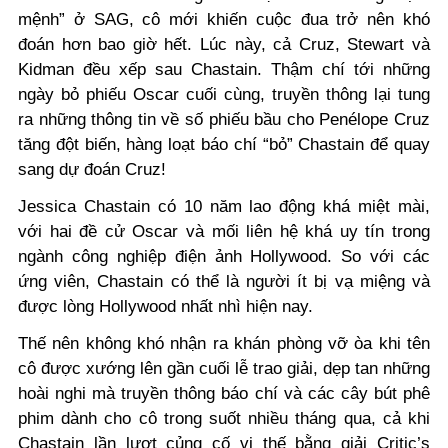
mệnh” ở SAG, cô mới khiến cuộc đua trở nên khó
đoán hơn bao giờ hết. Lúc này, cả Cr
u
z, Stewart và
Kidman đều xếp sau Chastain. Thậm chí tới những
ngày bỏ phiếu Oscar cuối cùng, truyền thông lại tung
ra những thông tin về số phiếu bầu cho Pen
é
lope Cr
u
z
tăng đột biến, hàng loạt báo chí “bỏ” Chastain để quay
sang dự đoán Cr
u
z!
Jessica Chastain có 10 năm lao động khá miệt mài,
với hai đề cử Oscar và mối liên hệ khá uy tín trong
ngành công nghiệp điện ảnh Hollywood. So với các
ứng viên, Chastain có thể là người ít bị vạ miệng và
được lòng Hollywood nhất nhì hiện nay.
Thế nên không khó nhận ra khán phòng vỡ òa khi tên
cô được xướng lên gần cuối lễ trao giải, dẹp tan những
hoài nghi mà truyền thông báo chí và các cây bút phê
phim dành cho cô trong suốt nhiều tháng qua, cả khi
Chastain lần lượt củng cố vị thế bằng giải Critic’s