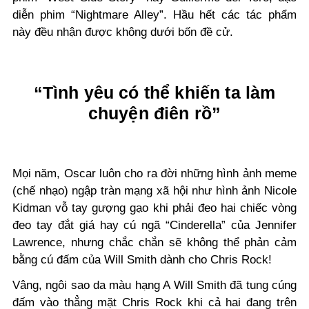
diễn phim
“
Nightmare Alley
”
. Hầu hết các tác phẩm
này đều nhận được không dưới bốn đề cử.
“Tình yêu có thể khiến ta làm
chuyện điên rồ”
Mọi năm, Oscar luôn cho ra đời những hình ảnh meme
(chế nhạo) ngập tràn mạng xã hội như hình ảnh Nicole
Kidman vỗ tay gượng gạo khi phải đeo hai chiếc vòng
đeo tay đắt giá hay cú ngã “
C
inderella” của Jennifer
Lawrence
,
nhưng chắc chắn sẽ không thể phản cảm
bằng cú đấm của Will Smith dành cho Chris Rock!
Vâng
, ngôi sao da màu
hạng A
Will Smith đã tung cúng
đấm vào thẳng mặt Chris Rock khi cả hai đang trên