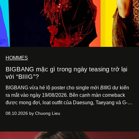
HOMMES
BIGBANG mặc gì trong ngày teasing trở lại
với “BIIIG”?
BIGBANG vừa hé lộ poster cho single mới
BIIIG
dự kiến
ra mắt vào ngày 19/08/2026. Bên cạnh màn comeback
được mong đợi, loạt outfit của Daesung, Taeyang và G-
Dragon trên poster cũng nhanh chóng trở thành điểm
08.10.2026 by Chuong Lieu
đáng chú ý với giới mộ điệu.