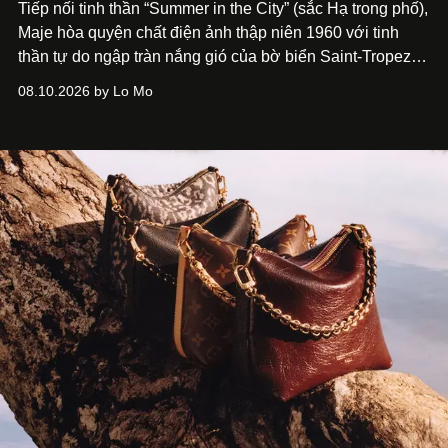
Tiếp nối tinh thần “Summer in the City” (sắc Hạ trong phố),
Maje hòa quyện chất điện ảnh thập niên 1960 với tinh
thần tự do ngập tràn nắng gió của bờ biển Saint-Tropez,
tạo nét cân bằng giữa vẻ quyến rũ nổi bật và nét thư thái
08.10.2026 by Lo Mo
tự nhiên.