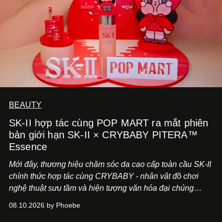
BEAUTY
SK-II hợp tác cùng POP MART ra mắt phiên
bản giới hạn SK-II × CRYBABY PITERA™
Essence
Mới đây, thương hiệu chăm sóc da cao cấp toàn cầu SK-II
chính thức hợp tác cùng CRYBABY - nhân vật đồ chơi
nghệ thuật sưu tầm và hiện tượng văn hóa đại chúng
đang làm mưa làm gió toàn cầu.
08.10.2026 by Phoebe