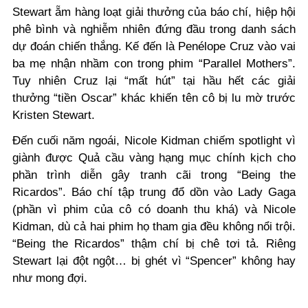
Stewart ẵm hàng loạt giải thưởng của báo chí, hiệp hội
phê bình và nghiễm nhiên đứng đầu trong danh sách
dự đoán chiến thắng. Kế đến là Penélope Cruz vào vai
ba mẹ nhận nhầm con trong phim
“
Parallel Mothers
”
.
Tuy nhiên Cr
u
z lại “mất hút” tại hầu hết các giải
thưởng “tiền Oscar” khác khiến tên cô bị lu mờ trước
Kristen Stewart.
Đến cuối năm ngoái, Nicole Kidman chiếm spotlight vì
giành được Quả cầu vàng hạng mục chính kịch cho
phần trình diễn gây tranh cãi trong
“
Being the
Ricardos
”
. Báo chí tập trung đổ dồn vào Lady Ga
g
a
(phần vì phim
của cô
có doanh thu khá) và Nicole
Kidman
,
dù cả hai phim
họ tham gia
đều không nổi trội
.
“
Being the Ricardos
”
thậm chí bị chê tơi tả. Riêng
Stewart lại đột ngột… bị ghét
vì
“
Spencer
”
không hay
như mong đợi.