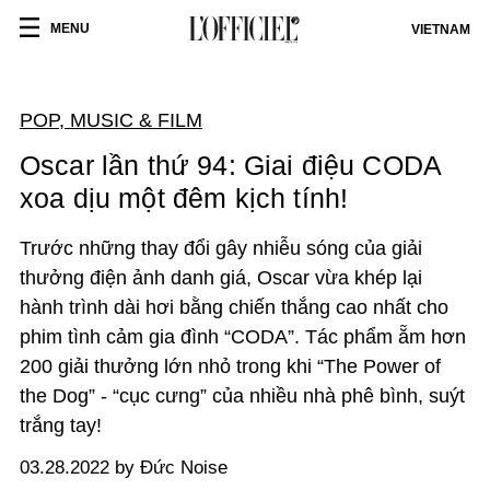
MENU
VIETNAM
POP, MUSIC & FILM
Oscar lần thứ 94: Giai điệu CODA
xoa dịu một đêm kịch tính!
Trước những thay đổi gây nhiễu sóng của giải
thưởng điện ảnh danh giá, Oscar vừa khép lại
hành trình dài hơi bằng chiến thắng cao nhất cho
phim tình cảm gia đình
“
CODA
”
. Tác phẩm ẵm hơn
200 giải thưởng lớn nhỏ
trong khi “T
he Power of
the Dog
”
- “cục cưng” của nhiều nhà phê bình, suýt
trắng tay!
03.28.2022 by Đức Noise