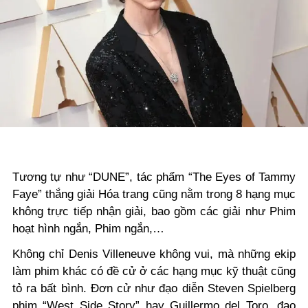
Tương tự như “DUNE”, tác phẩm
“
The Eyes of Tammy
Faye
”
thắng giải Hóa trang cũng nằm trong
8
hạng mục
không trực tiếp nhận giải, b
ao gồm các giải như
Phim
hoạt hình ngắn,
P
him ngắn
,…
Không chỉ Denis Villeneuve không vui, mà những ekip
làm phim khác có đề cử ở các hạng mục kỹ thuật cũng
tỏ ra bất bình
. Đ
ơn cử như đạo diễn Steven Spielberg
phim
“
West Side Story
”
hay Guillermo del Toro
,
đạo