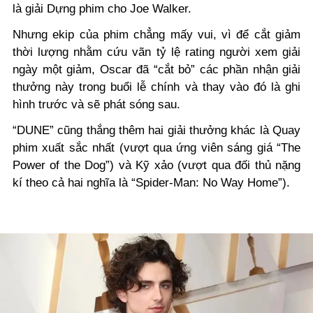
là giải
D
ựng phim cho Joe Walker.
Nhưng ekip của phim chẳng mấy vui, vì để cắt giảm
thời lượng nhằm cứu vãn tỷ lệ rating người xem giải
ngày một giảm, Oscar đã “cắt bỏ” các phần nhận giải
thưởng này trong buổi lễ chính
và thay vào đó là
ghi
hình trước và sẽ phát sóng sau.
“DUNE” cũng thắng thêm hai giải thưởng khác là Quay
phim xuất sắc nhất
(
vượt qua ứng viên sáng giá “The
Power of the Dog”
)
và Kỹ xảo
(
vượt qua đối thủ nặng
kí theo cả hai nghĩa
là “
Spider-Man: No Way Home
”)
.