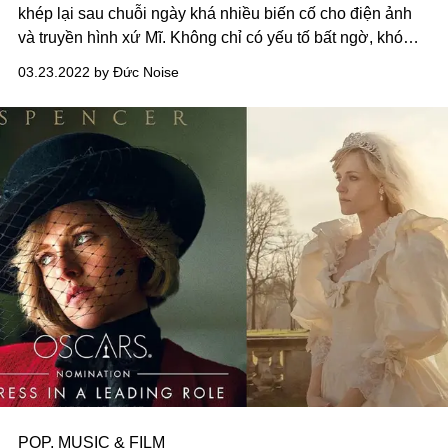
khép lại sau chuỗi ngày khá nhiều biến cố cho điện ảnh
và truyền hình xứ Mĩ. Không chỉ có yếu tố bất ngờ, khó
đoán, mùa giải thưởng năm nay còn gây chú ý vì các
03.23.2022 by Đức Noise
nhân tố độc đáo không nhiều khi xuất hiện trên "trường
đua".
POP, MUSIC & FILM