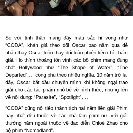
So với tinh thần mang đầy màu sắc hi vọng như
“CODA”, khán giả theo dõi Oscar bao năm qua dễ
nhận thấy Oscar luôn thay đổi luân phiên tiêu chí chấm
giải. Họ thỉnh thoảng tôn vinh các
bộ
phim mang đúng
chất Hollywood như
“
The Shape of Water
”
,
“
The
Departed
”,
… công phu theo nhiều nghĩa. 10 năm trở lại
đây, Oscar bắt đầu chuyển mình khi không ngại trao
giải cho các tác phẩm nhỏ bé về hình thức, nhưng lớn
về nội dung:
“
Parasite
”
,
“
Spotlight
”,
…
“CODA” cũng nối tiếp thành tích hai năm liền giải Phim
hay nhất đều thuộc về các nhà làm phim nữ
, với giải
thưởng n
ăm ngoái
thuộc về đạo diễn
Chloé Zhao
cho
bộ phim “
Nomadland
”.