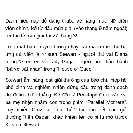
Danh hiệu này dễ dàng thuộc về hạng mục Nữ diễn
viên chính, kể từ đầu mùa giải (vào tháng 9 năm ngoái)
tới tận lễ trao giải tối 27 tháng 3!
Trên mặt báo, truyền thông chạy bài mạnh mẽ cho hai
ứng cử viên là Kristen Stewart - người thủ vai Diana
trong
“
Spencer
”
và Lady Gaga
– người
hóa thân thành
“bà vợ sát nhân” trong
“
House of Gucci
”
.
Stewart ẵm hàng loạt giải thưởng của báo chí, hiệp hội
phê bình và nghiễm nhiên đứng đầu trong danh sách
dự đoán chiến thắng. Kế đến là Penélope Cruz vào vai
ba mẹ nhận nhầm con trong phim
“
Parallel Mothers
”
.
Tuy nhiên Cr
u
z lại “mất hút” tại hầu hết các giải
thưởng “tiền Oscar” khác khiến tên cô bị lu mờ trước
Kristen Stewart.