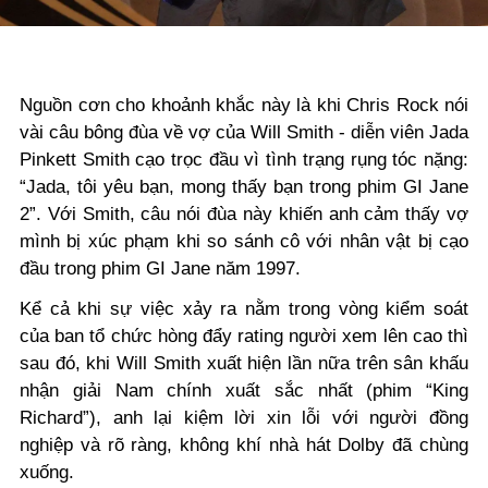
Nguồn cơn cho khoảnh khắc này là khi Chris Rock nói
vài câu bông đùa về vợ của Will Smith - diễn viên Jada
Pinkett Smith cạo trọc đầu vì tình trạng rụng tóc nặng:
“Jada, tôi yêu bạn, mong thấy bạn trong phim GI Jane
2”. Với Smith, câu nói đùa này khiến anh cảm thấy vợ
mình bị xúc phạm khi so sánh cô với nhân vật bị cạo
đầu trong phim GI Jane năm 1997.
Kể cả khi sự việc xảy ra nằm trong vòng kiểm soát
của ban tổ chức
hòng đẩy rating người xem lên cao
thì
sau đó,
khi Will Smith xuất hiện lần nữa trên sân khấu
nhận giải Nam chính xuất sắc nhất (phim
“
King
Richard
”
)
,
anh lại kiệm lời xin lỗi với người đồng
nghiệp
và
rõ ràng, không khí nhà hát Dolby đã chùng
xuống.