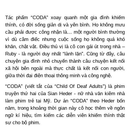
Tác phẩm “CODA” xoay quanh một gia đình khiếm
thính, có đời sống giản dị và yên bình. Họ không mưu
cầu phải được công nhận là… một người bình thường
vì dù câm điếc nhưng cuộc sống họ không quá khó
khăn, chật vật. Điều thú vị là cô con gái út trong nhà –
Ruby
-
là người duy nhất
“
lành lặn
”
. Cũng từ đây, câu
chuyện gia đình nhỏ chuyển thành câu chuyện kết nối
xã hội bên ngoài mà thực chất là kết nối con người,
giữa thời đại
điện thoại thông minh
và công nghệ.
“CODA” (viết tắt của
“C
hild
O
f
D
eaf
A
dults
”
) là phim
truyện thứ hai của Sian Heder -
nữ nhà văn kiêm nhà
làm phim trẻ tại Mỹ. Dự án “CODA” theo Heder bốn
năm, trong khoảng thời gian này cô học thêm về ngôn
ngữ kí hiệu, tìm kiếm các diễn viên khiếm thính thật
sự cho bộ phim.