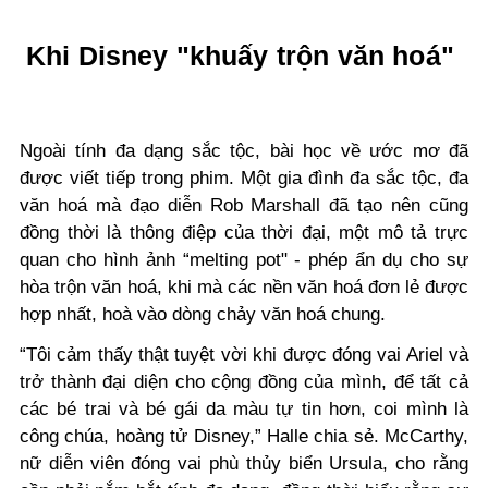
Khi Disney "khuấy trộn văn hoá"
Ngoài tính đa dạng sắc tộc, bài học về ước mơ đã
được viết tiếp trong phim. Một gia đình đa sắc tộc, đa
văn hoá mà đạo diễn Rob Marshall đã tạo nên cũng
đồng thời là thông điệp của thời đại, một mô tả trực
quan cho hình ảnh “melting pot" - phép ẩn dụ cho sự
hòa trộn văn hoá, khi mà các nền văn hoá đơn lẻ được
hợp nhất, hoà vào dòng chảy văn hoá chung.
“Tôi cảm thấy thật tuyệt vời khi được đóng vai Ariel và
trở thành đại diện cho cộng đồng của mình, để tất cả
các bé trai và bé gái da màu tự tin hơn, coi mình là
công chúa, hoàng tử Disney,” Halle chia sẻ.
McCarthy,
nữ diễn viên đóng vai phù thủy biển Ursula, cho rằng