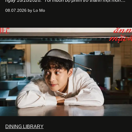
ngày 16/10/2026. “Tôi muốn bộ phim trở thành một món
quà, đồng thời thể hiện sự trân trọng và tôn vinh phụ nữ
08.07.2026 by Lo Mo
Việt Nam”, NSX Will Vũ cho biết.
DINING LIBRARY