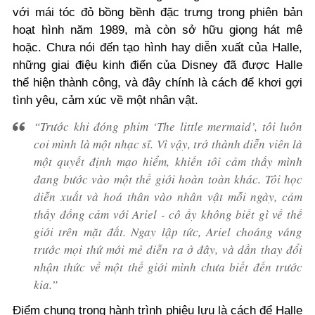
với mái tóc đỏ bồng bềnh đặc trưng trong phiên bản
hoạt hình năm 1989, mà còn sở hữu giọng hát mê
hoặc. Chưa nói đến tạo hình hay diễn xuất của Halle,
những giai điệu kinh điển của Disney đã được Halle
thể hiện thành công, và đây chính là cách để khơi gợi
tình yêu, cảm xúc về một nhân vật.
“Trước khi đóng phim ‘The little mermaid’, tôi luôn
coi mình là một nhạc sĩ. Vì vậy, trở thành diễn viên là
một quyết định mạo hiểm, khiến tôi cảm thấy mình
đang bước vào một thế giới hoàn toàn khác. Tôi học
diễn xuất và hoá thân vào nhân vật mỗi ngày, cảm
thấy đồng cảm với Ariel - cô ấy không biết gì về thế
giới trên mặt đất. Ngay lập tức, Ariel choáng váng
trước mọi thứ mới mẻ diễn ra ở đây, và dần thay đổi
nhận thức về một thế giới mình chưa biết đến trước
kia.”
Điểm chung trong hành trình phiêu lưu là cách để Halle