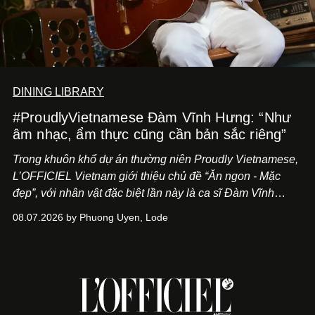
DINING LIBRARY
#ProudlyVietnamese Đàm Vĩnh Hưng: “Như
âm nhạc, ẩm thực cũng cần bản sắc riêng”
Trong khuôn khổ dự án thường niên Proudly Vietnamese,
L’OFFICIEL Vietnam giới thiệu chủ đề “Ăn ngon - Mặc
đẹp”, với nhân vật đặc biệt lần này là ca sĩ Đàm Vĩnh
Hưng. Đầu năm 2026, anh chính thức khai trương Tiệm
08.07.2026 by Phuong Uyen, Lode
Cà Phê Cà Pháo mang dấu ấn Indochine hoài niệm, thu
hút nhiều thực khách ghé thăm.