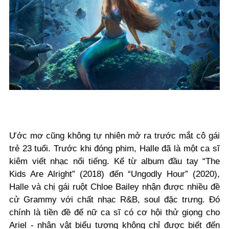
Ước mơ cũng không tự nhiên mở ra trước mắt cô gái
trẻ 23 tuổi. Trước khi đóng phim, Halle đã là một ca sĩ
kiêm viết nhạc nổi tiếng. Kể từ album đầu tay “The
Kids Are Alright” (2018) đến “Ungodly Hour” (2020),
Halle và chị gái ruột Chloe Bailey nhận được nhiều đề
cử Grammy với chất nhạc R&B, soul đặc trưng. Đó
chính là tiền đề để nữ ca sĩ có cơ hội thử giọng cho
Ariel - nhân vật biểu tượng không chỉ được biết đến