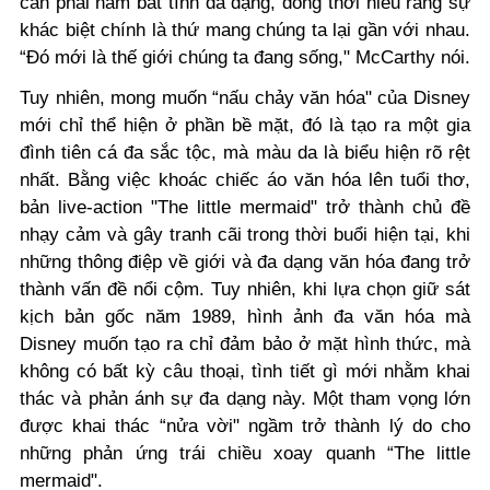
cần phải nắm bắt tính đa dạng, đồng thời hiểu rằng sự
khác biệt chính là thứ mang chúng ta lại gần với nhau.
“Đó mới là thế giới chúng ta đang sống," McCarthy nói.
Tuy nhiên, mong muốn “nấu chảy văn hóa" của Disney
mới chỉ thể hiện ở phần bề mặt, đó là tạo ra một gia
đình tiên cá đa sắc tộc, mà màu da là biểu hiện rõ rệt
nhất. Bằng việc khoác chiếc áo văn hóa lên tuổi thơ,
bản live-action "The little mermaid" trở thành chủ đề
nhạy cảm và gây tranh cãi trong thời buổi hiện tại, khi
những thông điệp về giới và đa dạng văn hóa đang trở
thành vấn đề nổi cộm. Tuy nhiên, khi l
ựa chọn giữ sát
kịch bản gốc năm 1989, hình ảnh đa văn hóa mà
Disney muốn tạo ra chỉ đảm bảo ở mặt hình thức, mà
không có bất kỳ câu thoại, tình tiết gì mới nhằm khai
thác và phản ánh sự đa dạng này. Một tham vọng lớn
được khai thác “nửa vời" ngầm trở thành lý do cho
những phản ứng trái chiều xoay quanh “The little
mermaid".