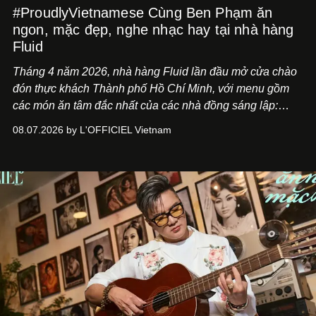
#ProudlyVietnamese Cùng Ben Phạm ăn
ngon, mặc đẹp, nghe nhạc hay tại nhà hàng
Fluid
Tháng 4 năm 2026, nhà hàng Fluid lần đầu mở cửa chào
đón thực khách Thành phố Hồ Chí Minh, với menu gồm
các món ăn tâm đắc nhất của các nhà đồng sáng lập:
Giám đốc sáng tạo Ben Phạm và chef Thạch Tạ. Những
08.07.2026 by L'OFFICIEL Vietnam
món ăn đa dạng từ Á đến Âu nhanh chóng được yêu thích
nhờ cảm giác ngon miệng, thoải mái và cả khả năng
mang đến niềm vui cho thực khách.