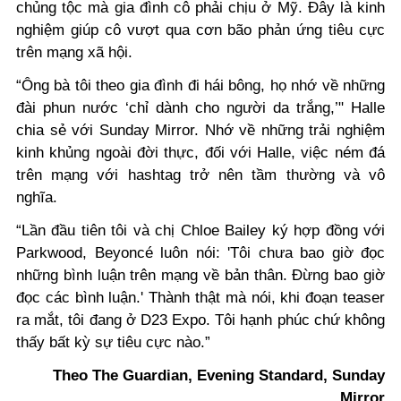
chủng tộc mà gia đình cô phải chịu ở Mỹ. Đây là kinh
nghiệm giúp cô vượt qua cơn bão phản ứng tiêu cực
trên mạng xã hội.
“Ông bà tôi theo gia đình đi hái bông, họ nhớ về những
đài phun nước ‘chỉ dành cho người da trắng,’" Halle
chia sẻ với Sunday Mirror. Nhớ về những trải nghiệm
kinh khủng ngoài đời thực, đối với Halle, việc ném đá
trên mạng với hashtag trở nên tầm thường và vô
nghĩa.
“Lần đầu tiên tôi và chị Chloe Bailey ký hợp đồng với
Parkwood, Beyoncé luôn nói: 'Tôi chưa bao giờ đọc
những bình luận trên mạng về bản thân. Đừng bao giờ
đọc các bình luận.' Thành thật mà nói, khi đoạn teaser
ra mắt, tôi đang ở D23 Expo. Tôi hạnh phúc chứ không
thấy bất kỳ sự tiêu cực nào.”
Theo The Guardian, Evening Standard, Sunday
Mirror