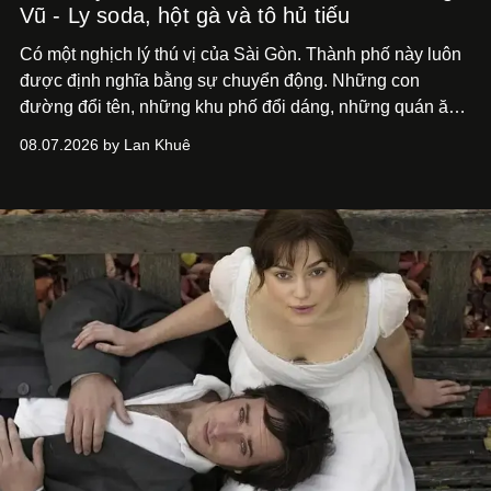
Vũ - Ly soda, hột gà và tô hủ tiếu
Có một nghịch lý thú vị của Sài Gòn. Thành phố này luôn
được định nghĩa bằng sự chuyển động. Những con
đường đổi tên, những khu phố đổi dáng, những quán ăn
mở ra rồi biến mất chỉ sau vài mùa mưa. Người ta luôn
08.07.2026 by Lan Khuê
nói về cái mới, về xu hướng tiếp theo, về những điều
đáng để trải nghiệm trước khi chúng trở nên lỗi thời.