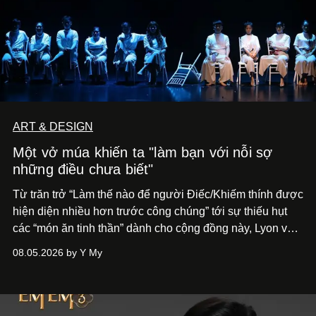
ART & DESIGN
Một vở múa khiến ta "làm bạn với nỗi sợ
những điều chưa biết"
Từ trăn trở “Làm thế nào để người Điếc/Khiếm thính được
hiện diện nhiều hơn trước công chúng” tới
sự thiếu hụt
các “món ăn tinh thần” dành cho cộng đồng này, Lyon và
Phương đã quyết tâm biến ý tưởng công diễn một tác
08.05.2026 by Y My
phẩm múa đương đại thành hiện thực, mang tên Lắng
Nghe Điểm Chạm.