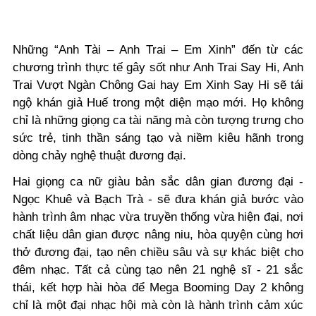
Những “Anh Tài – Anh Trai – Em Xinh” đến từ các
chương trình thực tế gây sốt như Anh Trai Say Hi, Anh
Trai Vượt Ngàn Chông Gai hay Em Xinh Say Hi sẽ tái
ngộ khán giả Huế trong một diện mạo mới. Họ không
chỉ là những giọng ca tài năng mà còn tượng trưng cho
sức trẻ, tinh thần sáng tạo và niềm kiêu hãnh trong
dòng chảy nghệ thuật đương đại.
Hai giọng ca nữ giàu bản sắc dân gian đương đại -
Ngọc Khuê và Bạch Trà - sẽ đưa khán giả bước vào
hành trình âm nhạc vừa truyền thống vừa hiện đại, nơi
chất liệu dân gian được nâng niu, hòa quyện cùng hơi
thở đương đại, tạo nên chiều sâu và sự khác biệt cho
đêm nhạc. Tất cả cùng tạo nên 21 nghệ sĩ - 21 sắc
thái, kết hợp hài hòa để Mega Booming Day 2 không
chỉ là một đại nhạc hội mà còn là hành trình cảm xúc