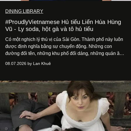
DINING LIBRARY
#ProudlyVietnamese Hủ tiếu Liến Húa Hùng
Vũ - Ly soda, hột gà và tô hủ tiếu
Có một nghịch lý thú vị của Sài Gòn. Thành phố này luôn
được định nghĩa bằng sự chuyển động. Những con
đường đổi tên, những khu phố đổi dáng, những quán ăn
mở ra rồi biến mất chỉ sau vài mùa mưa. Người ta luôn
08.07.2026 by Lan Khuê
nói về cái mới, về xu hướng tiếp theo, về những điều
đáng để trải nghiệm trước khi chúng trở nên lỗi thời.