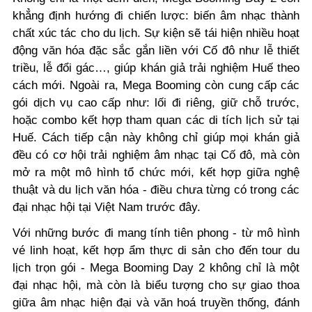
khẳng định hướng đi chiến lược: biến âm nhạc thành
chất xúc tác cho du lịch. Sự kiện sẽ tái hiện nhiều hoạt
động văn hóa đặc sắc gắn liền với Cố đô như lễ thiết
triều, lễ đổi gác…, giúp khán giả trải nghiệm Huế theo
cách mới. Ngoài ra, Mega Booming còn cung cấp các
gói dịch vụ cao cấp như: lối đi riêng, giữ chỗ trước,
hoặc combo kết hợp tham quan các di tích lịch sử tại
Huế. Cách tiếp cận này không chỉ giúp mọi khán giả
đều có cơ hội trải nghiệm âm nhạc tại Cố đô, mà còn
mở ra một mô hình tổ chức mới, kết hợp giữa nghệ
thuật và du lịch văn hóa - điều chưa từng có trong các
đại nhạc hội tại Việt Nam trước đây.
Với những bước đi mang tính tiên phong - từ mô hình
vé linh hoạt, kết hợp ẩm thực di sản cho đến tour du
lịch trọn gói - Mega Booming Day 2 không chỉ là một
đại nhạc hội, mà còn là biểu tượng cho sự giao thoa
giữa âm nhạc hiện đại và văn hoá truyền thống, đánh