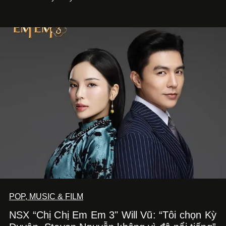
phẩm múa đương đại thành hiện thực, mang tên Lắng
Nghe Điểm Chạm.
POP, MUSIC & FILM
NSX “Chị Chị Em Em 3" Will Vũ: “Tôi chọn Kỳ