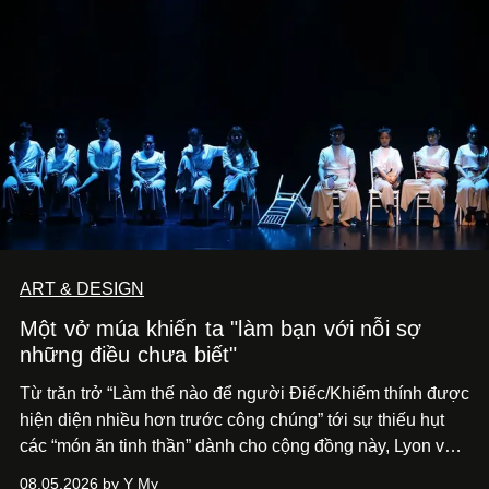
ART & DESIGN
Một vở múa khiến ta "làm bạn với nỗi sợ
những điều chưa biết"
Từ trăn trở “Làm thế nào để người Điếc/Khiếm thính được
hiện diện nhiều hơn trước công chúng” tới
sự thiếu hụt
các “món ăn tinh thần” dành cho cộng đồng này, Lyon và
Phương đã quyết tâm biến ý tưởng công diễn một tác
08.05.2026 by Y My