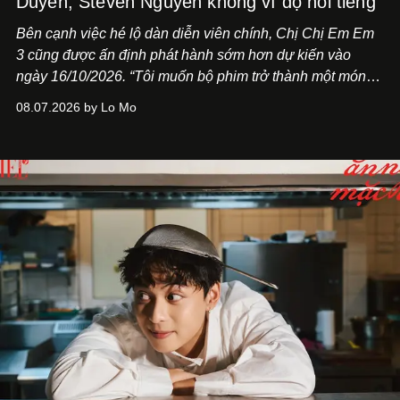
Duyên, Steven Nguyễn không vì độ nổi tiếng”
Bên cạnh việc hé lộ dàn diễn viên chính,
Chị Chị Em Em
3
cũng được ấn định phát hành sớm hơn dự kiến vào
ngày 16/10/2026. “Tôi muốn bộ phim trở thành một món
quà, đồng thời thể hiện sự trân trọng và tôn vinh phụ nữ
08.07.2026 by Lo Mo
Việt Nam”, NSX Will Vũ cho biết.