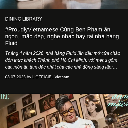
DINING LIBRARY
#ProudlyVietnamese Cùng Ben Phạm ăn
ngon, mặc đẹp, nghe nhạc hay tại nhà hàng
Fluid
Tháng 4 năm 2026, nhà hàng Fluid lần đầu mở cửa chào
đón thực khách Thành phố Hồ Chí Minh, với menu gồm
các món ăn tâm đắc nhất của các nhà đồng sáng lập:
Giám đốc sáng tạo Ben Phạm và chef Thạch Tạ. Những
08.07.2026 by L'OFFICIEL Vietnam
món ăn đa dạng từ Á đến Âu nhanh chóng được yêu thích
nhờ cảm giác ngon miệng, thoải mái và cả khả năng
mang đến niềm vui cho thực khách.