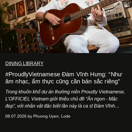
DINING LIBRARY
#ProudlyVietnamese Đàm Vĩnh Hưng: “Như
âm nhạc, ẩm thực cũng cần bản sắc riêng”
Trong khuôn khổ dự án thường niên Proudly Vietnamese,
L’OFFICIEL Vietnam giới thiệu chủ đề “Ăn ngon - Mặc
đẹp”, với nhân vật đặc biệt lần này là ca sĩ Đàm Vĩnh
Hưng. Đầu năm 2026, anh chính thức khai trương Tiệm
08.07.2026 by Phuong Uyen, Lode
Cà Phê Cà Pháo mang dấu ấn Indochine hoài niệm, thu
hút nhiều thực khách ghé thăm.