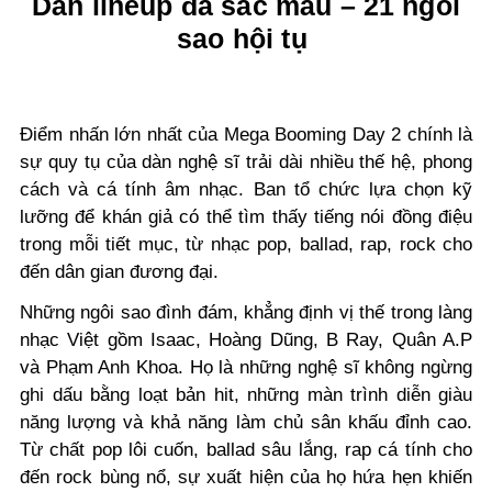
Dàn lineup đa sắc màu – 21 ngôi
sao hội tụ
Điểm nhấn lớn nhất của Mega Booming Day 2 chính là
sự quy tụ của dàn nghệ sĩ trải dài nhiều thế hệ, phong
cách và cá tính âm nhạc. Ban tổ chức lựa chọn kỹ
lưỡng để khán giả có thể tìm thấy tiếng nói đồng điệu
trong mỗi tiết mục, từ nhạc pop, ballad, rap, rock cho
đến dân gian đương đại.
Những ngôi sao đình đám, khẳng định vị thế trong làng
nhạc Việt gồm Isaac, Hoàng Dũng, B Ray, Quân A.P
và Phạm Anh Khoa. Họ là những nghệ sĩ không ngừng
ghi dấu bằng loạt bản hit, những màn trình diễn giàu
năng lượng và khả năng làm chủ sân khấu đỉnh cao.
Từ chất pop lôi cuốn, ballad sâu lắng, rap cá tính cho
đến rock bùng nổ, sự xuất hiện của họ hứa hẹn khiến