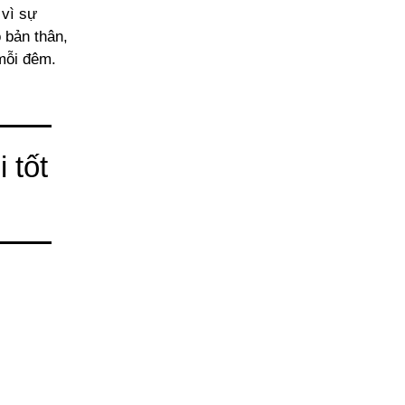
 vì sự
 bản thân,
 mỗi đêm.
i tốt