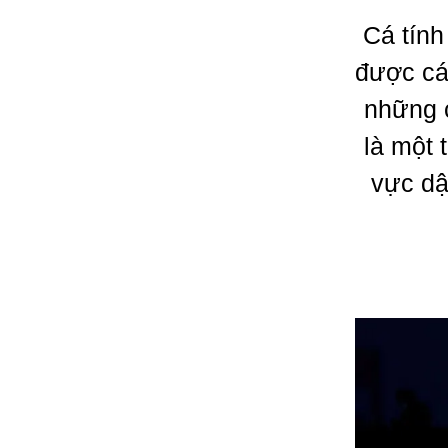
Cá tính
được cá
những c
là một 
vực dậ