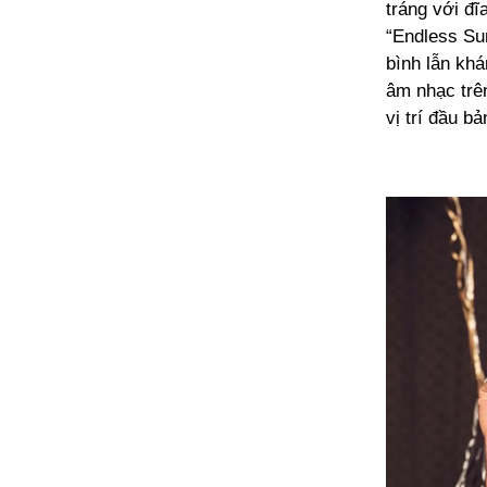
tráng với đ
“Endless Su
bình lẫn khá
âm nhạc trên
vị trí đầu b