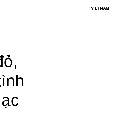
VIETNAM
đỏ,
tình
hạc