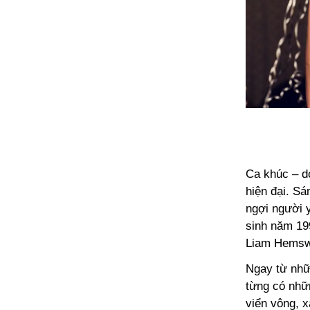
Ca khúc – d
hiện đại. Sá
ngợi người y
sinh năm 199
Liam Hemsw
Ngay từ nhữn
từng có nhữ
viển vông, x