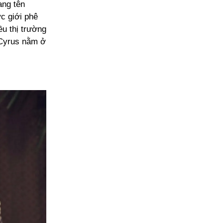
ang tên
c giới phê
ều thị trường
y Cyrus nằm ở