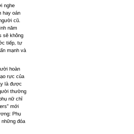
ời nghe
m hay oán
 người cũ.
sinh năm
s sẽ không
c tiếp, tự
nhấn mạnh và
gười hoàn
rạo rực của
ày là được
người thường
phụ nữ chỉ
wers” mới
ương: Phụ
ư những đóa