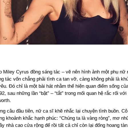
o Miley Cyrus đồng sáng tác – vẽ nên hình ảnh một phụ nữ
ng tác vốn chẳng phải tình ca tan vỡ, càng không phải là kh
êu. Đó chỉ là một bài hát nhằm thể hiện quan điểm sống củ
2, sau những lần “bật” – “tắt” trong mối quan hệ rắc rối vớ
orth.
g câu đầu tiên, nữ ca sĩ khẽ nhắc lại chuyện tình buồn. Cô
ng khoảnh khắc hạnh phúc: “Chúng ta là vàng ròng”, mơ n
ây nhà cao cửa rộng để rồi tất cả chỉ còn lại đống hoang tàn