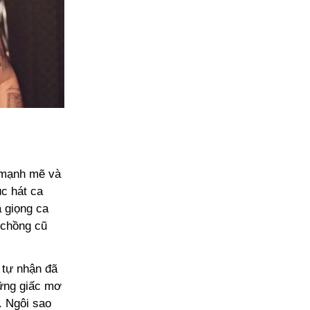
 mạnh mẽ và
úc hát ca
a giọng ca
i chồng cũ
 tự nhận đã
hững giấc mơ
. Ngôi sao