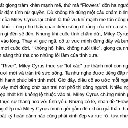
ất giọng trầm khàn mạnh mẽ, thứ mà “Flowers” đốn hạ ngư
 từ đậm tính nữ quyền. Dù không hề dùng một câu châm biế
át của Miley Cyrus lại chính là thứ vũ khí mạnh mẽ tấn công
 khúc cũng cho thấy quan điểm sống rõ ràng của nữ ca sĩ 
n gì đến sẽ đến. Nhưng khi cuộc tình chấm dứt, Miley Cyru
 vào lòng. Thay vì gục ngã, cô tự vực mình đứng dậy và bướ
 mới cuộc đời. “Không hối hận, không nuối tiếc”, giọng ca 
n sàng thứ tha cho những lỗi lầm của tình xưa.
“River”, Miley Cyrus thực sự “lột xác” trở thành một con n
Tươi mới và tràn trề sức sống. Ta như nghe được tiếng đập 
khi hạnh phúc bên tình mới. Giờ đây, điều cô ao ước mỗi ng
 váy mới đứng chờ bạn trai nơi phố thị đông người. Nhiều 
ẹp nhất khi không lệ thuộc vào ai, Miley Cyrus chứng minh 
thực sự thăng hoa với tình yêu. Nhưng có lẽ, nhan đề “Flo
ông điệp mà Miley Cyrus muốn gửi gắm đến khán giả thân th
 bất kỳ hoàn cảnh nào cũng phải xinh đẹp và rực rỡ, tựa nh