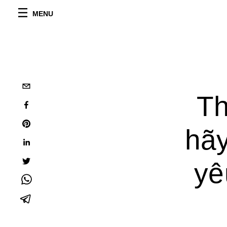
MENU
Th
hãy
yê