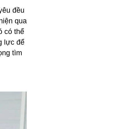
 yêu đều
hiện qua
ó có thể
g lực để
ọng tìm