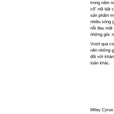
trong năm na
cô” nổi bật 
sản phẩm mới
nhiều sóng g
nỗi đau mất 
những góc nh
Vượt qua cơ
nên những g
đổi với khán
toàn khác.
Miley Cyrus 