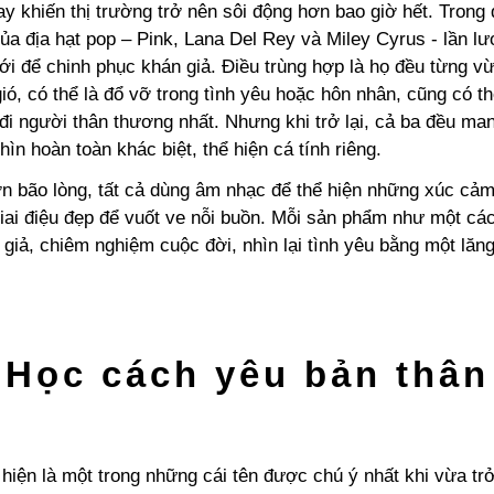
y khiến thị trường trở nên sôi động hơn bao giờ hết. Trong 
của địa hạt pop – Pink, Lana Del Rey và Miley Cyrus - lần lư
 để chinh phục khán giả. Điều trùng hợp là họ đều từng vừ
ió, có thể là đổ vỡ trong tình yêu hoặc hôn nhân, cũng có th
đi người thân thương nhất. Nhưng khi trở lại, cả ba đều ma
ìn hoàn toàn khác biệt, thể hiện cá tính riêng.
n bão lòng, tất cả dùng âm nhạc để thể hiện những xúc cảm
iai điệu đẹp để vuốt ve nỗi buồn. Mỗi sản phẩm như một các
 giả, chiêm nghiệm cuộc đời, nhìn lại tình yêu bằng một lăn
Học cách yêu bản thân
hiện là một trong những cái tên được chú ý nhất khi vừa trở