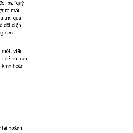
đó, ba “quý
ợt ra mắt
a trải qua
ể đối diện
ng đến
 mới, viết
h để họ trao
g kính hoàn
 lại hoành