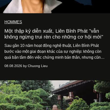
HOMMES
Một thập kỷ diễn xuất, Liên Bỉnh Phát "vẫn
không ngừng trui rèn cho những cơ hội mới"
Sau gần 10 năm hoạt động nghệ thuật, Liên Bỉnh Phát
bước vào một giai đoạn khác của sự nghiệp: không còn
quá bận tâm đến việc chứng minh bản thân, nhưng cũng
chưa bao giờ thôi khao khát được làm nghề. Từ hai bộ
08.08.2026 by Chuong Lieu
phim điện ảnh trong nửa đầu 2026 đến hành trình trở lại
với
Running Man Vietnam
, nam diễn viên nhìn công việc
bằng một tâm thế điềm tĩnh hơn. Anh tiếp tục học hỏi, trau
dồi và chờ đợi những vai diễn đủ sức đưa mình đến
những vùng đất mới. Ở tuổi ngoài 30, điều anh theo đuổi
không phải những đích đến quá lớn, mà là khả năng luôn
tiến về phía trước.