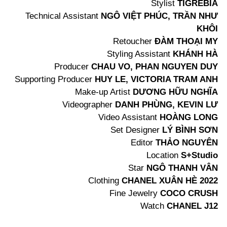
Stylist
TIGREBIA
Technical Assistant
NGÔ VIỆT PHÚC, TRẦN NHƯ
KHÔI
Retoucher
ĐÀM THOẠI MY
Styling Assistant
KHÁNH HÀ
Producer
CHAU VO, PHAN NGUYEN DUY
Supporting Producer
HUY LE, VICTORIA TRAM ANH
Make-up Artist
DƯƠNG HỮU NGHĨA
Videographer
DANH PHÙNG, KEVIN LƯ
Video Assistant
HOÀNG LONG
Set Designer
LÝ BÌNH SƠN
Editor
THẢO NGUYÊN
Location
S+Studio
Star
NGÔ THANH VÂN
Clothing
CHANEL XUÂN HÈ 2022
Fine Jewelry
COCO CRUSH
Watch
CHANEL J12