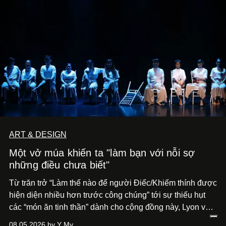
ART & DESIGN
Một vở múa khiến ta "làm bạn với nỗi sợ
những điều chưa biết"
Từ trăn trở “Làm thế nào để người Điếc/Khiếm thính được
hiện diện nhiều hơn trước công chúng” tới
sự thiếu hụt
các “món ăn tinh thần” dành cho cộng đồng này, Lyon và
Phương đã quyết tâm biến ý tưởng công diễn một tác
08.05.2026 by Y My