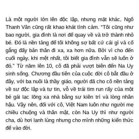
Là một người lớn lên độc lập, nhưng mặt khác, Ngô
Thanh Vân cũng rất khao khát tình cảm. “Tôi cũng như
bao người, gia đình là nơi để quay về và trở thành nhỏ
bé. Đó là nền tảng để tôi không sợ bất cứ cái gì và cố
gắng đẩy bản thân đi xa, xa hơn nữa. Bởi vì cho đến
cuối ngày, khi mệt nhất, tôi
biết gia đình vẫn sẽ luôn ở
đó.”
Từ năm lên 10, cô đã phải vượt biên đến Na Uy
sinh sống. Chương đầu tiên của cuộc đời cô bắt đầu ở
đây, với ba nuôi là thầy giáo, người đã cho cô nền tảng
về sự độc lập và tự tin, vỗ về trái tim run rẩy của một
bé gái lạc lõng xa nhà bằng sự kiên trì và lòng nhân
hậu. Vậy nên, đối với cô, Việt Nam luôn như người mẹ
chiều chuộng và thân mật, còn Na Uy thì như người
cha, dù hơi lạnh lùng nhưng cho mình những kiến thức
để vào đời.