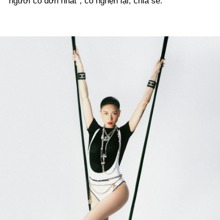
người cô đơn nhất”, cô nghẹn lại, chia sẻ.