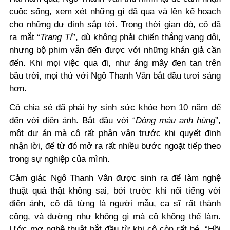
cuộc sống, xem xét những gì đã qua và lên kế hoạch
cho những dự định sắp tới. Trong thời gian đó, cô đã
ra mắt “
Trạng Tí
”, dù không phải chiến thắng vang dội,
nhưng bộ phim vẫn đến được với những khán giả cần
đến. Khi mọi việc qua đi, như áng mây đen
tan
trên
bầu trời, mọi thứ với Ngô Thanh Vân bắt đầu tươi sáng
hơn.
Cô chia sẻ đã phải hy sinh sức khỏe hơn 10 năm để
đến với điện ảnh. Bắt đầu với “
Dòng máu anh hùng
”,
một dự án mà cô rất phân vân trước khi quyết định
nhận lời, để từ đó mở ra rất nhiều bước ngoặt tiếp theo
trong sự nghiệp của mình.
Cảm giác Ngô Thanh Vân được sinh ra để làm nghệ
thuật quả thật không sai, bởi trước khi nổi tiếng với
điện ảnh, cô đã từng là người mẫu, ca sĩ rất thành
công, và dường như không gì mà cô không thể làm.
Ước mơ nghệ thuật bắt đầu từ khi cô còn rất bé. “Hồi