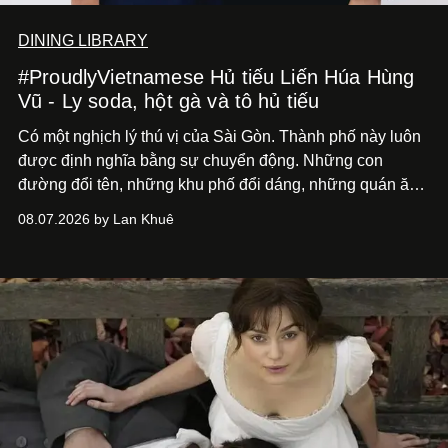
DINING LIBRARY
#ProudlyVietnamese Hủ tiếu Liến Húa Hùng
Vũ - Ly soda, hột gà và tô hủ tiếu
Có một nghịch lý thú vị của Sài Gòn. Thành phố này luôn
được định nghĩa bằng sự chuyển động. Những con
đường đổi tên, những khu phố đổi dáng, những quán ăn
mở ra rồi biến mất chỉ sau vài mùa mưa. Người ta luôn
08.07.2026 by Lan Khuê
nói về cái mới, về xu hướng tiếp theo, về những điều
đáng để trải nghiệm trước khi chúng trở nên lỗi thời.