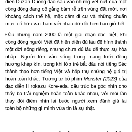
diễn Dužan Duong đào sâu vào những vết nứt của một
cộng đồng đang cố gắng bám rễ trên vùng đất mới, nơi
khoảng cách thế hệ, mặc cảm di cư và những chuẩn
mực cố hữu va chạm với nhau dữ dội hơn bao giờ hết.
Đầu những năm 2000 là một giai đoạn đặc biệt, khi
cộng đồng người Việt đã hiện diện đủ lâu để hình thành
một đời sống riêng, nhưng chưa đủ lâu để thực sự hòa
nhập. Người lớn vẫn sống trong mạng lưới đồng
hương khép kín, trong khi lớp trẻ bắt đầu nói tiếng Séc
thành thạo hơn tiếng Việt và hấp thụ những hệ giá trị
hoàn toàn khác. Tương tự bộ phim
Monster (2023)
của
đạo diễn Hirokazu Kore-eda, cấu trúc ba góc nhìn cho
thấy ba trải nghiệm hoàn toàn khác nhau, với mỗi lần
thay đổi điểm nhìn lại buộc người xem đánh giá lại
toàn bộ những gì mình vừa tin là sự thật.