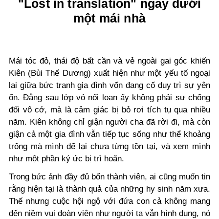
"Lost in translation" ngay dưới
một mái nhà
Mái tóc đỏ, thái độ bất cần và vẻ ngoài gai góc khiến
Kiên (Bùi Thế Dương) xuất hiện như một yếu tố ngoại
lai giữa bức tranh gia đình vốn đang cố duy trì sự yên
ổn. Đằng sau lớp vỏ nổi loạn ấy không phải sự chống
đối vô cớ, mà là cảm giác bị bỏ rơi tích tụ qua nhiều
năm. Kiên không chỉ giận người cha đã rời đi, mà còn
giận cả một gia đình vẫn tiếp tục sống như thể khoảng
trống mà mình để lại chưa từng tồn tại, và xem mình
như một phần ký ức bị trì hoãn.
Trong bức ảnh đầy đủ bốn thành viên, ai cũng muốn tin
rằng hiện tại là thành quả của những hy sinh năm xưa.
Thế nhưng cuộc hội ngộ với đứa con cả không mang
đến niềm vui đoàn viên như người ta vẫn hình dung, nó