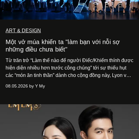
ART & DESIGN
Một vở múa khiến ta "làm bạn với nỗi sợ
những điều chưa biết"
Từ trăn trở “Làm thế nào để người Điếc/Khiếm thính được
hiện diện nhiều hơn trước công chúng” tới
sự thiếu hụt
các “món ăn tinh thần” dành cho cộng đồng này, Lyon và
Phương đã quyết tâm biến ý tưởng công diễn một tác
08.05.2026 by Y My
phẩm múa đương đại thành hiện thực, mang tên Lắng
Nghe Điểm Chạm.