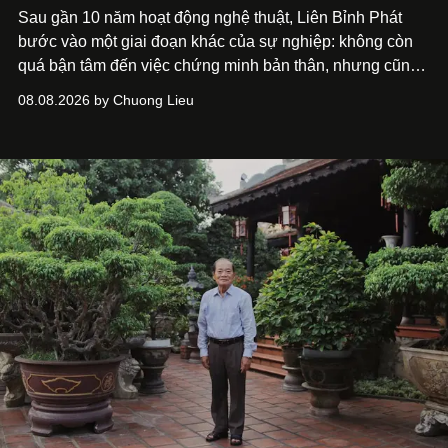
Sau gần 10 năm hoạt động nghệ thuật, Liên Bỉnh Phát
bước vào một giai đoạn khác của sự nghiệp: không còn
quá bận tâm đến việc chứng minh bản thân, nhưng cũng
chưa bao giờ thôi khao khát được làm nghề. Từ hai bộ
08.08.2026 by Chuong Lieu
phim điện ảnh trong nửa đầu 2026 đến hành trình trở lại
với
Running Man Vietnam
, nam diễn viên nhìn công việc
bằng một tâm thế điềm tĩnh hơn. Anh tiếp tục học hỏi, trau
dồi và chờ đợi những vai diễn đủ sức đưa mình đến
những vùng đất mới. Ở tuổi ngoài 30, điều anh theo đuổi
không phải những đích đến quá lớn, mà là khả năng luôn
tiến về phía trước.