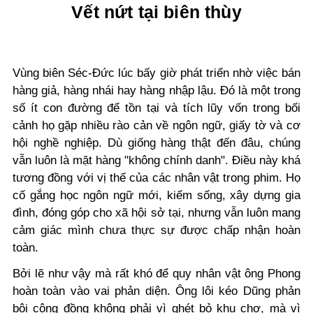
Vết nứt tại biên thùy
Vùng biên Séc-Đức lúc bấy giờ phát triển nhờ việc bán
hàng giả, hàng nhái hay hàng nhập lậu. Đó là một trong
số ít con đường để tồn tại và tích lũy vốn trong bối
cảnh họ gặp nhiều rào cản về ngôn ngữ, giấy tờ và cơ
hội nghề nghiệp. Dù giống hàng thật đến đâu, chúng
vẫn luôn là mặt hàng "không chính danh". Điều này khá
tương đồng với vị thế của các nhân vật trong phim. Họ
cố gắng học ngôn ngữ mới, kiếm sống, xây dựng gia
đình, đóng góp cho xã hội sở tại, nhưng vẫn luôn mang
cảm giác mình chưa thực sự được chấp nhận hoàn
toàn.
Bởi lẽ như vậy mà rất khó để quy nhân vật ông Phong
hoàn toàn vào vai phản diện. Ông lôi kéo Dũng phản
bội cộng đồng không phải vì ghét bỏ khu chợ, mà vì