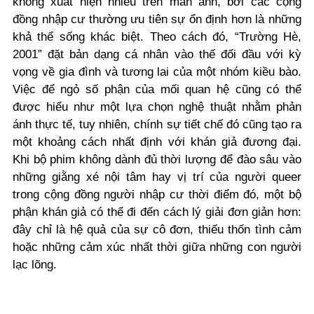
không xuất hiện nhiều trên màn ảnh, bởi các cộng
đồng nhập cư thường ưu tiên sự ổn định hơn là những
khả thể sống khác biệt. Theo cách đó, “Trường Hè,
2001” đặt bản dạng cá nhân vào thế đối đầu với kỳ
vọng về gia đình và tương lai của một nhóm kiều bào.
Việc để ngỏ số phận của mối quan hệ cũng có thể
được hiểu như một lựa chọn nghệ thuật nhằm phản
ánh thực tế, tuy nhiên, chính sự tiết chế đó cũng tạo ra
một khoảng cách nhất định với khán giả đương đại.
Khi bộ phim không dành đủ thời lượng để đào sâu vào
những giằng xé nội tâm hay vị trí của người queer
trong cộng đồng người nhập cư thời điểm đó, một bộ
phận khán giả có thể đi đến cách lý giải đơn giản hơn:
đây chỉ là hệ quả của sự cô đơn, thiếu thốn tình cảm
hoặc những cảm xúc nhất thời giữa những con người
lạc lõng.