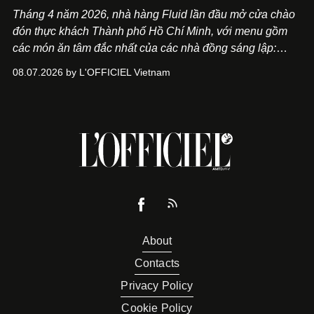
Tháng 4 năm 2026, nhà hàng Fluid lần đầu mở cửa chào
đón thực khách Thành phố Hồ Chí Minh, với menu gồm
các món ăn tâm đắc nhất của các nhà đồng sáng lập:
Giám đốc sáng tạo Ben Phạm và chef Thạch Tạ. Những
08.07.2026 by L'OFFICIEL Vietnam
món ăn đa dạng từ Á đến Âu nhanh chóng được yêu thích
nhờ cảm giác ngon miệng, thoải mái và cả khả năng
mang đến niềm vui cho thực khách.
About
Contacts
Privacy Policy
Cookie Policy