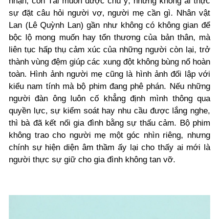
nhận, còn Tài muốn được chú ý, nhưng không ai thực
sự đặt câu hỏi người vợ, người mẹ cần gì. Nhân vật
Lan (Lê Quỳnh Lan) gần như không có không gian để
bộc lộ mong muốn hay tổn thương của bản thân, mà
liên tục hấp thụ cảm xúc của những người còn lại, trở
thành vùng đệm giúp các xung đột không bùng nổ hoàn
toàn. Hình ảnh người mẹ cũng là hình ảnh đối lập với
kiểu nam tính mà bộ phim đang phê phán. Nếu những
người đàn ông luôn cố khẳng định mình thông qua
quyền lực, sự kiểm soát hay nhu cầu được lắng nghe,
thì bà đã kết nối gia đình bằng sự thấu cảm. Bộ phim
không trao cho người mẹ một góc nhìn riêng, nhưng
chính sự hiện diện âm thầm ấy lại cho thấy ai mới là
người thực sự giữ cho gia đình không tan vỡ.