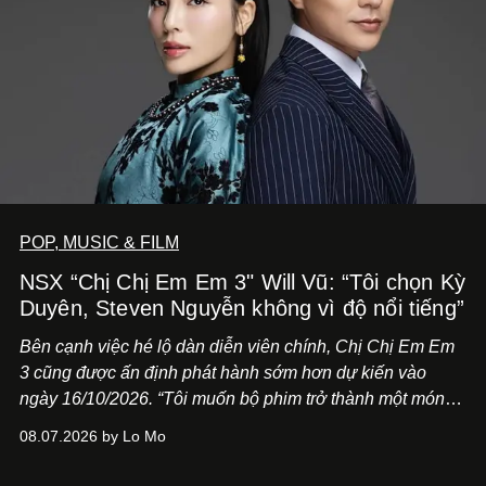
POP, MUSIC & FILM
NSX “Chị Chị Em Em 3" Will Vũ: “Tôi chọn Kỳ
Duyên, Steven Nguyễn không vì độ nổi tiếng”
Bên cạnh việc hé lộ dàn diễn viên chính,
Chị Chị Em Em
3
cũng được ấn định phát hành sớm hơn dự kiến vào
ngày 16/10/2026. “Tôi muốn bộ phim trở thành một món
quà, đồng thời thể hiện sự trân trọng và tôn vinh phụ nữ
08.07.2026 by Lo Mo
Việt Nam”, NSX Will Vũ cho biết.