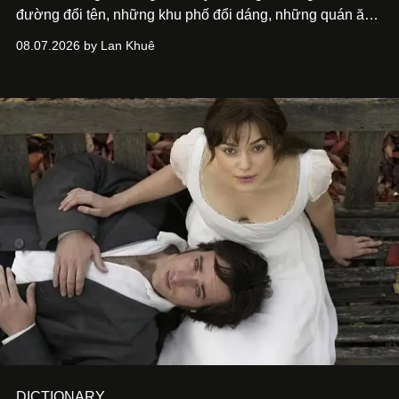
đường đổi tên, những khu phố đổi dáng, những quán ăn
mở ra rồi biến mất chỉ sau vài mùa mưa. Người ta luôn
08.07.2026 by Lan Khuê
nói về cái mới, về xu hướng tiếp theo, về những điều
đáng để trải nghiệm trước khi chúng trở nên lỗi thời.
DICTIONARY