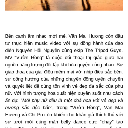
Bên cạnh âm nhạc mới mẻ, Văn Mai Hương còn đầu
tư thực hiện music video với sự đồng hành của đạo
diễn Nguyễn Hải Nguyên cùng ekip The Tripod Guys.
MV “Vườn Hồng” là cuộc đối thoại thị giác giữa hai
nguồn năng lượng đối lập khi hòa quyện cùng nhau. Sự
giao thoa của giai điệu mềm mại với nhịp điệu sắc bén,
sự cộng hưởng của những chuyển động uyển chuyển
và quyết liệt để cùng tôn vinh vẻ đẹp đa sắc của phụ
nữ.
Với hình tượng hoa xuất hiện xuyên suốt như cách
ẩn dụ:
“Mỗi phụ nữ đều là một đoá hoa với vẻ đẹp và
hương sắc độc bản”
, trong “Vườn Hồng”, Văn Mai
Hương và Chi Pu còn khiến cho khán giả thích thú với
sự tươi mới cùng màn
belly dance
cực “cháy” tạo