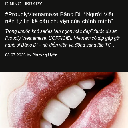
DINING LIBRARY
#ProudlyVietnamese Băng Di: “Người Việt
nên tự tin kể câu chuyện của chính mình"
Trong khuôn khổ series “Ăn ngon mặc đẹp” thuộc dự án
Proudly Vietnamese, L’OFFICIEL Vietnam có dịp gặp gỡ
nghệ sĩ Băng Di – nữ diễn viên và đồng sáng lập TC
ASIA, đơn vị đứng sau các thương hiệu BÀ BAR, MOTLY
08.07.2026 by Phương Uyên
Kitchen Bar và SALEM tại TP.HCM.