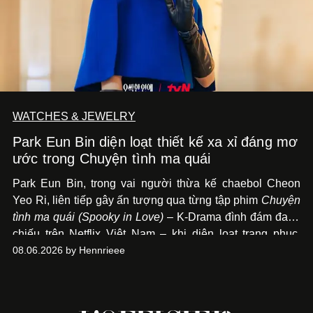
WATCHES & JEWELRY
Park Eun Bin diện loạt thiết kế xa xỉ đáng mơ
ước trong Chuyện tình ma quái
Park Eun Bin, trong vai người thừa kế chaebol Cheon
Yeo Ri, liên tiếp gây ấn tượng qua từng tập phim
Chuyện
tình ma quái (Spooky in Love)
– K-Drama đình đám đang
chiếu trên Netflix Việt Nam – khi diện loạt trang phục,
đồng hồ & trang sức xa xỉ tương xứng với địa vị trên màn
08.06.2026 by Hennrieee
ảnh nhỏ: từ Hermès, LOEWE cho đến Jaeger-LeCoultre,
Chaumet, Chopard…