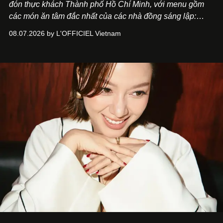
đón thực khách Thành phố Hồ Chí Minh, với menu gồm
các món ăn tâm đắc nhất của các nhà đồng sáng lập:
Giám đốc sáng tạo Ben Phạm và chef Thạch Tạ. Những
08.07.2026 by L'OFFICIEL Vietnam
món ăn đa dạng từ Á đến Âu nhanh chóng được yêu thích
nhờ cảm giác ngon miệng, thoải mái và cả khả năng
mang đến niềm vui cho thực khách.