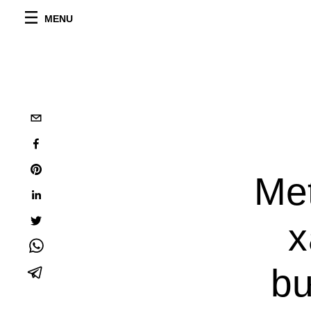
MENU
Met
x
bư