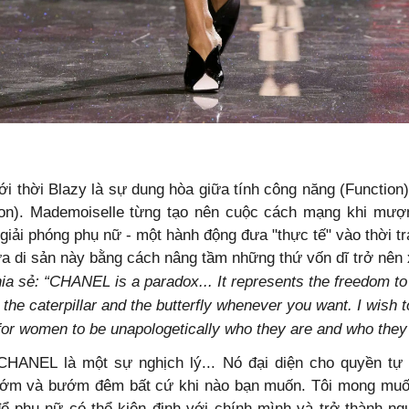
 thời Blazy là sự dung hòa giữa tính công năng (Function)
on)
. Mademoiselle từng tạo nên cuộc cách mạng khi mượ
giải phóng phụ nữ - một hành động đưa "thực tế" vào thời t
a di sản này bằng cách nâng tầm những thứ vốn dĩ trở nên 
hia sẻ:
“CHANEL is a paradox... It represents the freedom t
the caterpillar and the butterfly whenever you want. I wish t
or women to be unapologetically who they are and who they 
CHANEL là một sự nghịch lý... Nó đại diện cho quyền tự
ớm và bướm đêm bất cứ khi nào bạn muốn. Tôi mong muố
ể phụ nữ có thể kiên định với chính mình và trở thành n