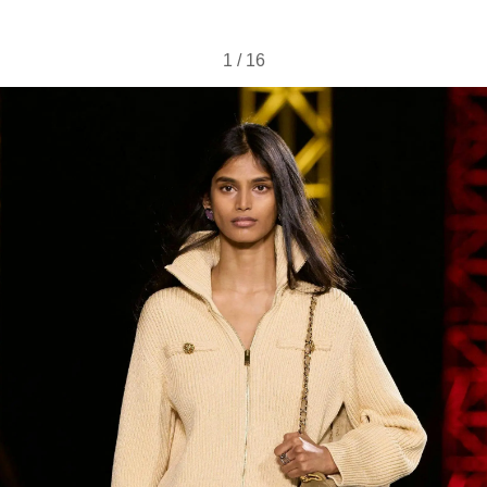
1
/
16