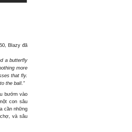
50, Blazy đã
d a butterfly
 nothing more
ses that fly.
o the ball.”
sâu bướm vào
một con sâu
ta cần những
 chợ, và sâu