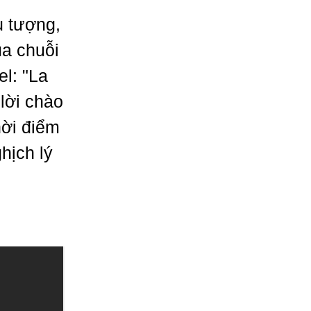
u tượng,
ủa chuỗi
el: "La
lời chào
hời điểm
hịch lý