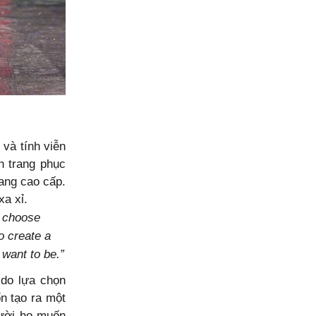
 và t
ính viễn
n trang phục
rang cao cấp.
xa xỉ.
o choose
o create a
want to be.”
 do lựa chọn
n tạo ra một
gười họ muốn