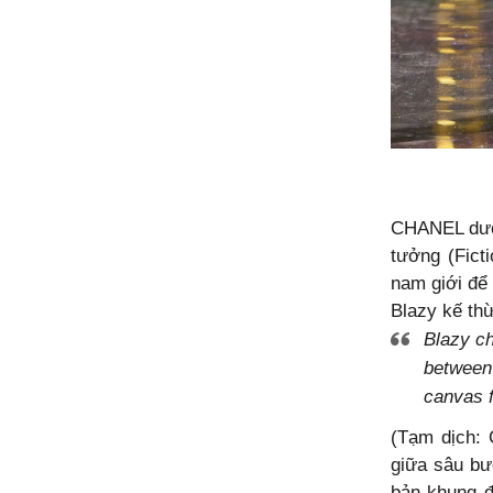
CHANEL dưới
tưởng (Ficti
nam giới để 
Blazy kế thừ
Blazy c
between 
canvas f
(Tạm dịch: 
giữa sâu bư
bản khung đ