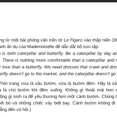
g từ một bài phỏng vấn trên tờ
Le Figaro
vào thập niên 19
nh ẩn dụ của Mademoiselle để dẫn dắt bộ sưu tập:
 is both caterpillar and butterfly. Be a caterpillar by day an
. There is nothing more comfortable than a caterpillar and
 love than a butterfly. We need dresses that crawl and dres
erfly doesn’t go to the market, and the caterpillar doesn’t go t
Thời trang vừa là sâu bướm, vừa là bướm đêm. Hãy là 
à là chú bướm khi đêm xuống. Không gì thoải mái hơn 
ng gì sinh ra để yêu thương hơn một cánh bướm. Chúng 
iết bò và những chiếc váy biết bay. Cánh bướm không đi
ẳng đến vũ hội.)