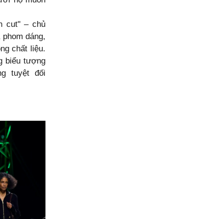
n cut"
– chủ
a phom dáng,
ng chất liệu.
g biểu tượng
g tuyệt đối