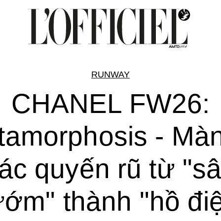
RUNWAY
CHANEL FW26:
amorphosis - Màn
ác quyến rũ từ "s
ớm" thành "hồ đi