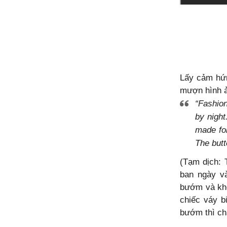
Lấy cảm hứn
mượn hình ả
“Fashion
by night
made for
The butt
(Tạm dịch: 
ban ngày v
bướm và khô
chiếc váy b
bướm thì ch