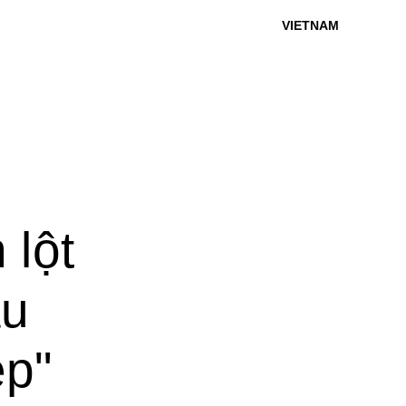
VIETNAM
 lột
âu
ệp"