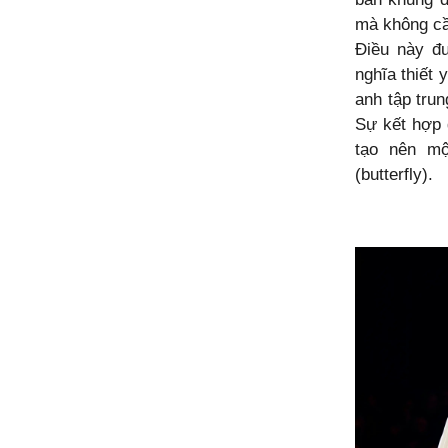
mà không cần
Điều này đ
nghĩa thiết
anh tập trun
Sự kết hợp 
tạo nên mộ
(butterfly).