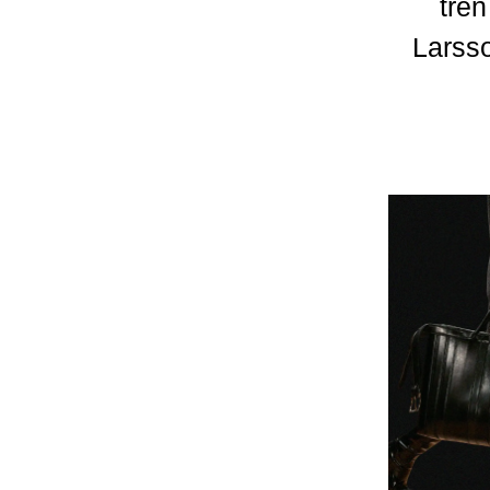
trên
Larss