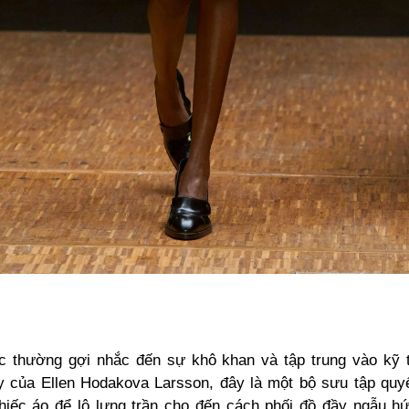
úc thường gợi nhắc đến sự khô khan và tập trung vào kỹ 
y của Ellen Hodakova Larsson, đây là một bộ sưu tập quyế
iếc áo để lộ lưng trần cho đến cách phối đồ đầy ngẫu h