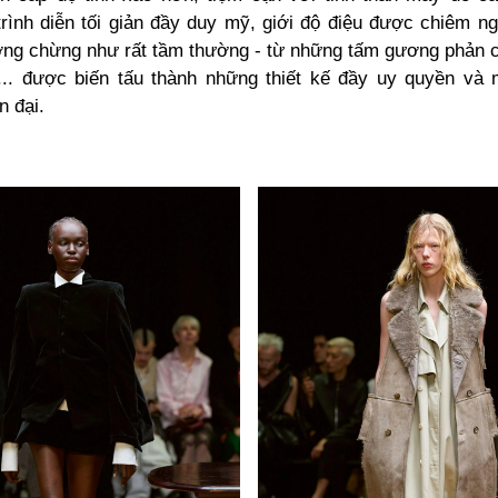
trình diễn tối giản đầy duy mỹ, giới độ điệu được chiêm 
ởng chừng như rất tầm thường - từ những tấm gương phản c
,... được biến tấu thành những thiết kế đầy uy quyền và
n đại.