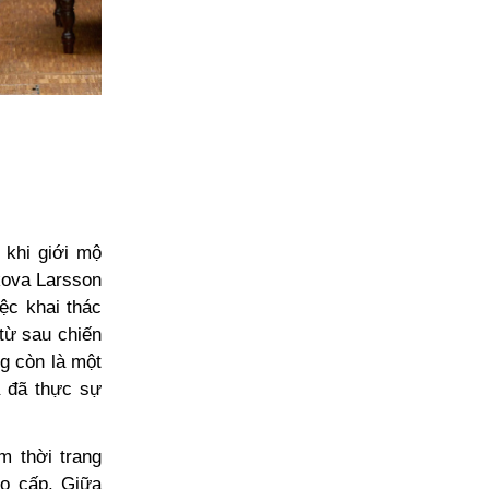
 khi giới mộ
kova Larsson
ệc khai thác
từ sau chiến
g còn là một
à đã thực sự
 thời trang
ao cấp. Giữa