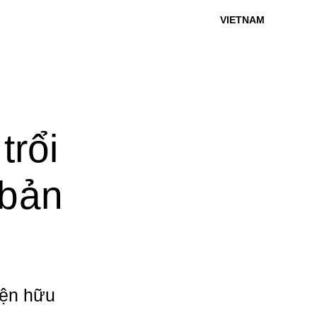
VIETNAM
rổi
 bản
iện hữu