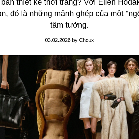
 bản thiết kế thời trang? Với Ellen Hod
on, đó là những mảnh ghép của một "ngô
tâm tưởng.
03.02.2026 by Choux