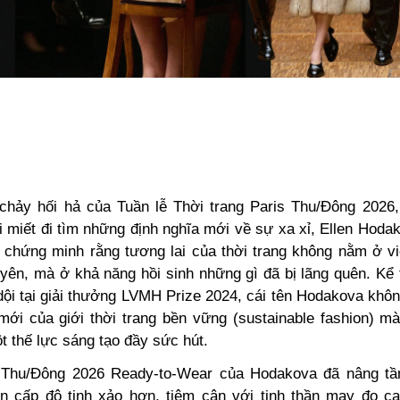
chảy hối hả của Tuần lễ Thời trang Paris Thu/Đông 2026,
i miết đi tìm những định nghĩa mới về sự xa xỉ, Ellen Hoda
 chứng minh rằng tương lai của thời trang không nằm ở vi
uyên, mà ở khả năng hồi sinh những gì đã bị lãng quên. Kể 
dội tại giải thưởng LVMH Prize 2024, cái tên Hodakova khôn
mới của giới thời trang bền vững (sustainable fashion) m
t thế lực sáng tạo đầy sức hút.
 Thu/Đông 2026 Ready-to-Wear của Hodakova đã nâng tầm
n cấp độ tinh xảo hơn, tiệm cận với tinh thần may đo c