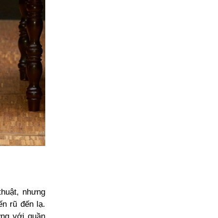
thuật, nhưng
n rũ đến lạ.
ứng với quần