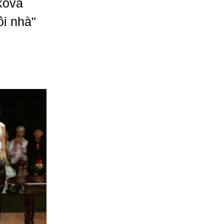
akova
i nhà"