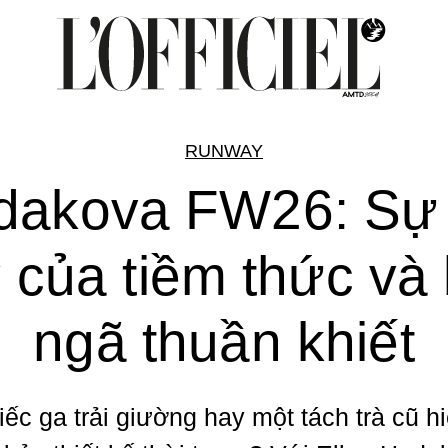
RUNWAY
dakova FW26: Sự t
 của tiềm thức và
ngã thuần khiết
iếc ga trải giường hay một tách trà cũ h