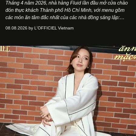
Tháng 4 năm 2026, nhà hàng Fluid lần đầu mở cửa chào
đón thực khách Thành phố Hồ Chí Minh, với menu gồm
các món ăn tâm đắc nhất của các nhà đồng sáng lập:
Giám đốc sáng tạo Ben Phạm và chef Thạch Tạ. Những
08.08.2026 by L'OFFICIEL Vietnam
món ăn đa dạng từ Á đến Âu nhanh chóng được yêu thích
nhờ cảm giác ngon miệng, thoải mái và cả khả năng
mang đến niềm vui cho thực khách.