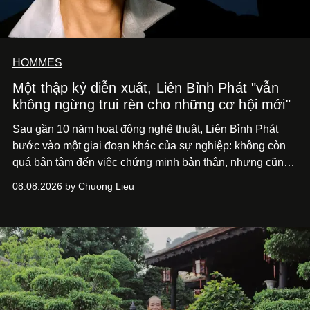
HOMMES
Một thập kỷ diễn xuất, Liên Bỉnh Phát "vẫn
không ngừng trui rèn cho những cơ hội mới"
Sau gần 10 năm hoạt động nghệ thuật, Liên Bỉnh Phát
bước vào một giai đoạn khác của sự nghiệp: không còn
quá bận tâm đến việc chứng minh bản thân, nhưng cũng
chưa bao giờ thôi khao khát được làm nghề. Từ hai bộ
08.08.2026 by Chuong Lieu
phim điện ảnh trong nửa đầu 2026 đến hành trình trở lại
với
Running Man Vietnam
, nam diễn viên nhìn công việc
bằng một tâm thế điềm tĩnh hơn. Anh tiếp tục học hỏi, trau
dồi và chờ đợi những vai diễn đủ sức đưa mình đến
những vùng đất mới. Ở tuổi ngoài 30, điều anh theo đuổi
không phải những đích đến quá lớn, mà là khả năng luôn
tiến về phía trước.