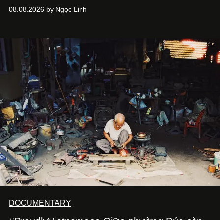
cà phê, bánh nướng và các món tráng miệng, café nails
08.08.2026 by Ngọc Linh
sử dụng bảng màu nâu sữa, kem, trắng ngà cùng những
chi tiết đắp nổi để tái hiện không gian quen thuộc của
quán cà phê. Dưới đây là những mẫu nail được yêu thích
nhất của xu hướng này.
DOCUMENTARY