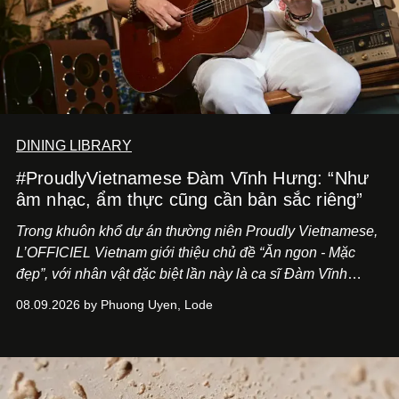
DINING LIBRARY
#ProudlyVietnamese Đàm Vĩnh Hưng: “Như
âm nhạc, ẩm thực cũng cần bản sắc riêng”
Trong khuôn khổ dự án thường niên Proudly Vietnamese,
L’OFFICIEL Vietnam giới thiệu chủ đề “Ăn ngon - Mặc
đẹp”, với nhân vật đặc biệt lần này là ca sĩ Đàm Vĩnh
Hưng. Đầu năm 2026, anh chính thức khai trương Tiệm
08.09.2026 by Phuong Uyen, Lode
Cà Phê Cà Pháo mang dấu ấn Indochine hoài niệm, thu
hút nhiều thực khách ghé thăm.