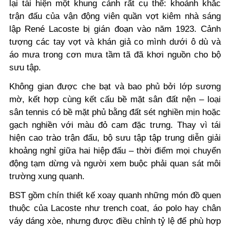
lại tái hiện một khung cảnh rất cụ thể: khoảnh khắc
trận đấu của vận động viên quần vợt kiêm nhà sáng
lập René Lacoste bị gián đoạn vào năm 1923. Cảnh
tượng các tay vợt và khán giả co mình dưới ô dù và
áo mưa trong cơn mưa tầm tã đã khơi nguồn cho bộ
sưu tập.
Không gian được che bạt và bao phủ bởi lớp sương
mờ, kết hợp cùng kết cấu bề mặt sân đất nện – loại
sân tennis có bề mặt phủ bằng đất sét nghiền mịn hoặc
gạch nghiền với màu đỏ cam đặc trưng. Thay vì tái
hiện cao trào trận đấu, bộ sưu tập tập trung diễn giải
khoảng nghỉ giữa hai hiệp đấu – thời điểm mọi chuyển
động tạm dừng và người xem buộc phải quan sát môi
trường xung quanh.
BST gồm chín thiết kế xoay quanh những món đồ quen
thuộc của Lacoste như trench coat, áo polo hay chân
váy dáng xòe, nhưng được điều chỉnh tỷ lệ để phù hợp