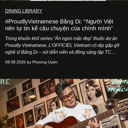
DINING LIBRARY
#ProudlyVietnamese Băng Di: “Người Việt
nên tự tin kể câu chuyện của chính mình"
Trong khuôn khổ series “Ăn ngon mặc đẹp” thuộc dự án
Proudly Vietnamese, L’OFFICIEL Vietnam có dịp gặp gỡ
nghệ sĩ Băng Di – nữ diễn viên và đồng sáng lập TC
ASIA, đơn vị đứng sau các thương hiệu BÀ BAR, MOTLY
08.08.2026 by Phương Uyên
Kitchen Bar và SALEM tại TP.HCM.