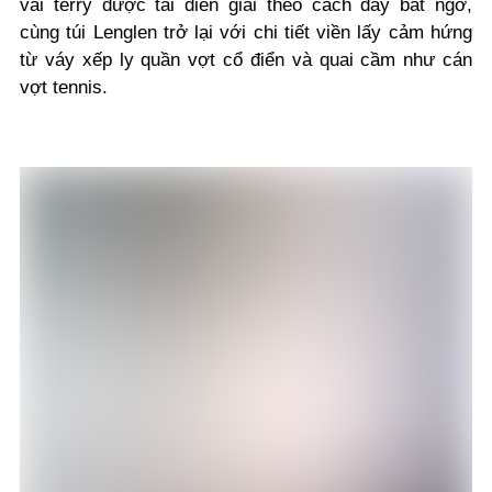
vải terry được tái diễn giải theo cách đầy bất ngờ,
cùng túi Lenglen trở lại với chi tiết viền lấy cảm hứng
từ váy xếp ly quần vợt cổ điển và quai cầm như cán
vợt tennis.