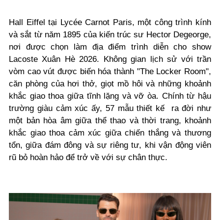
Hall Eiffel tại Lycée Carnot Paris, một công trình kính
và sắt từ năm 1895 của kiến trúc sư Hector Degeorge,
nơi được chọn làm địa điểm trình diễn cho show
Lacoste Xuân Hè 2026. Không gian lịch sử với trần
vòm cao vút được biến hóa thành "The Locker Room",
căn phòng của hơi thở, giọt mồ hôi và những khoảnh
khắc giao thoa giữa tĩnh lặng và vỡ òa. Chính từ hậu
trường giàu cảm xúc ấy,
57 mẫu thiết kế
ra đời như
một bản hòa âm giữa thể thao và thời trang,
khoảnh
khắc giao thoa cảm xúc giữa chiến thắng và thương
tổn, giữa đám đông và sự riêng tư, khi vận động viên
rũ bỏ hoàn hảo để trở về với sự chân thực.