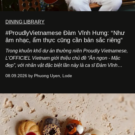
DINING LIBRARY
#ProudlyVietnamese Đàm Vĩnh Hưng: “Như
âm nhạc, ẩm thực cũng cần bản sắc riêng”
Trong khuôn khổ dự án thường niên Proudly Vietnamese,
L’OFFICIEL Vietnam giới thiệu chủ đề “Ăn ngon - Mặc
đẹp”, với nhân vật đặc biệt lần này là ca sĩ Đàm Vĩnh
Hưng. Đầu năm 2026, anh chính thức khai trương Tiệm
08.09.2026 by Phuong Uyen, Lode
Cà Phê Cà Pháo mang dấu ấn Indochine hoài niệm, thu
hút nhiều thực khách ghé thăm.