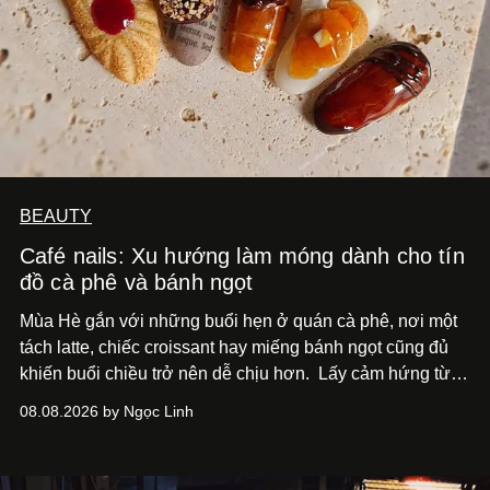
BEAUTY
Café nails: Xu hướng làm móng dành cho tín
đồ cà phê và bánh ngọt
Mùa Hè gắn với những buổi hẹn ở quán cà phê, nơi một
tách latte, chiếc croissant hay miếng bánh ngọt cũng đủ
khiến buổi chiều trở nên dễ chịu hơn.
Lấy cảm hứng từ
cà phê, bánh nướng và các món tráng miệng, café nails
08.08.2026 by Ngọc Linh
sử dụng bảng màu nâu sữa, kem, trắng ngà cùng những
chi tiết đắp nổi để tái hiện không gian quen thuộc của
quán cà phê. Dưới đây là những mẫu nail được yêu thích