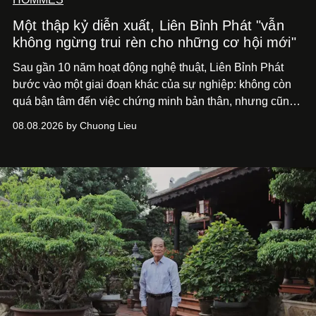
Một thập kỷ diễn xuất, Liên Bỉnh Phát "vẫn
không ngừng trui rèn cho những cơ hội mới"
Sau gần 10 năm hoạt động nghệ thuật, Liên Bỉnh Phát
bước vào một giai đoạn khác của sự nghiệp: không còn
quá bận tâm đến việc chứng minh bản thân, nhưng cũng
chưa bao giờ thôi khao khát được làm nghề. Từ hai bộ
08.08.2026 by Chuong Lieu
phim điện ảnh trong nửa đầu 2026 đến hành trình trở lại
với
Running Man Vietnam
, nam diễn viên nhìn công việc
bằng một tâm thế điềm tĩnh hơn. Anh tiếp tục học hỏi, trau
dồi và chờ đợi những vai diễn đủ sức đưa mình đến
những vùng đất mới. Ở tuổi ngoài 30, điều anh theo đuổi
không phải những đích đến quá lớn, mà là khả năng luôn
tiến về phía trước.