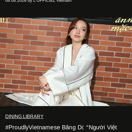
08.08.2026 by L'OFFICIEL Vietnam
món ăn đa dạng từ Á đến Âu nhanh chóng được yêu thích
nhờ cảm giác ngon miệng, thoải mái và cả khả năng
mang đến niềm vui cho thực khách.
DINING LIBRARY
#ProudlyVietnamese Băng Di: “Người Việt