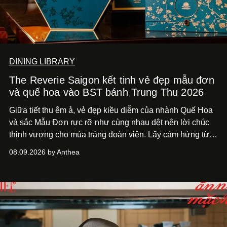
DINING LIBRARY
The Reverie Saigon kết tinh vẻ đẹp mẫu đơn
và quế hoa vào BST bánh Trung Thu 2026
Giữa tiết thu êm ả, vẻ đẹp kiều diễm của nhành Quế Hoa
và sắc Mẫu Đơn rực rỡ như cùng nhau dệt nên lời chúc
thịnh vượng cho mùa trăng đoàn viên. Lấy cảm hứng từ
khung cảnh giàu chất thơ ấy, The Reverie Saigon lưu giữ
08.09.2026 by Anthea
hương vị của những thức quà truyền thống vào bộ sưu
tập bánh Trung Thu ‘Nguyệt Dạ Song Hoa’, gồm ba hộp
quà tặng ‘Mẫu Đơn Khai Phúc’, ‘Quế Hoa Vọng Nguyệt’
và ‘Nguyệt Sắc Giao Hòa’, gửi trao ước nguyện bình an
và hạnh phúc viên mãn.