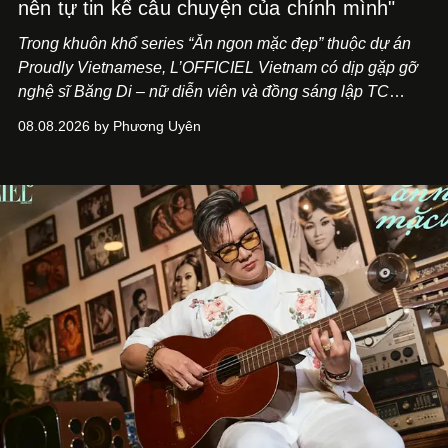
nên tự tin kể câu chuyện của chính mình"
Trong khuôn khổ series “Ăn ngon mặc đẹp” thuộc dự án
Proudly Vietnamese, L’OFFICIEL Vietnam có dịp gặp gỡ
nghệ sĩ Băng Di – nữ diễn viên và đồng sáng lập TC
ASIA, đơn vị đứng sau các thương hiệu BÀ BAR, MOTLY
08.08.2026 by Phương Uyên
Kitchen Bar và SALEM tại TP.HCM.