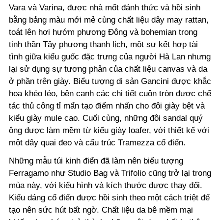
Vara và Varina, được nhà mốt đánh thức và hồi sinh
bằng bảng màu mới mẻ cùng chất liệu dây may rattan,
toát lên hơi hướm phương Đông và bohemian trong
tinh thần Tây phương thanh lịch, một sự kết hợp tài
tình giữa kiểu guốc đặc trưng của người Hà Lan nhưng
lại sử dụng sự tương phản của chất liệu canvas và da
ở phần trên giày. Biểu tượng di sản Gancini được khắc
họa khéo léo, bên cạnh các chi tiết cuộn tròn được chế
tác thủ công tỉ mẩn tạo điểm nhấn cho đôi giày bệt và
kiểu giày mule cao. Cuối cùng, những đôi sandal quý
ông được làm mềm từ kiểu giày loafer, với thiết kế với
một dây quai đeo và cấu trúc Tramezza cổ điển.
Những mẫu túi kinh điển đã làm nên biểu tượng
Ferragamo như Studio Bag và Trifolio cũng trở lại trong
mùa này, với kiểu hình và kích thước được thay đổi.
Kiểu dáng cổ điển được hồi sinh theo một cách triệt để
tạo nên sức hút bất ngờ. Chất liệu da bê mềm mại