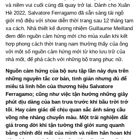
và niềm vui cuối cùng đã quay trở lại. Dành cho Xuân
Hè 2022, Salvatore Ferragamo đã sẵn sàng tái ngộ
giới mộ điệu với show diễn thời trang sau 12 tháng tạm
xa cách. Nhà thiết kế đương nhiệm Guillaume Meilland
đem đến nguồn cảm hứng mới cho mùa xuân khi kết
hợp phong cách thời trang nam thường thấy của ông
với một số nguồn cảm hứng mới từ kho lưu trữ của
nhà mốt, để phá cách với những bộ trang phục nữ.
Nguồn cảm hứng của bộ sưu tập lần này dựa trên
những nguyên tắc cơ bản, tinh giản nhưng đủ để
miêu tả linh hồn của thương hiệu Salvatore
Ferragamo; cũng như việc tận hưởng những giây
phút dịu dàng của ban trưa trước khi bầu trời trở
tối. Hay cảm giác dễ chịu quan sắc ánh sáng cầu
vồng nhẹ nhàng chuyển màu. Một trải nghiệm đắt
giá trong đời khi tận tường thế giới xung quanh
bằng chính đôi mắt của mình và niềm hân hoan khi