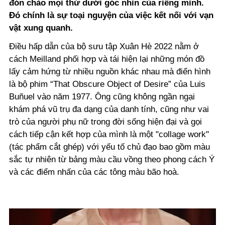
đón chào mọi thứ dưới góc nhìn của riêng mình.
Đó chính là sự toại nguyện của việc kết nối với vạn
vật xung quanh.
Điều hấp dẫn của bộ sưu tập Xuân Hè 2022 nằm ở
cách Meilland phối hợp và tái hiện lại những món đồ
lấy cảm hứng từ nhiều nguồn khác nhau mà điển hình
là bộ phim “That Obscure Object of Desire” của Luis
Buñuel vào năm 1977. Ông cũng không ngần ngại
khám phá vũ trụ đa dạng của danh tính, cũng như vai
trò của người phụ nữ trong đời sống hiện đại và gọi
cách tiếp cận kết hợp của mình là một "collage work"
(tác phẩm cắt ghép) với yếu tố chủ đạo bao gồm màu
sắc tự nhiên từ bảng màu cầu vồng theo phong cách Ý
và các điểm nhấn của các tông màu bão hoà.