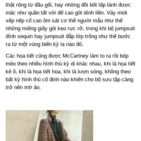
thật rộng từ đầu gối, hay những đôi bốt lấp lánh được
mặc như quần tất với đế cao gót dính liền. Váy midi
xếp nếp cổ cao ôm sát cơ thể người mẫu như thể
những miếng giấy gói kẹo rực rỡ, trong khi bộ jumpsuit
đính sequin hay jumpsuit đắp lớp trông như thể bước
ra từ một vùng biển kỳ lạ nào đó.
Các họa tiết cũng được McCartney làm to ra rồi bóp
méo theo nhiều hình thù kỳ dị khác nhau, khi là họa tiết
kẻ ô, khi là họa tiết hoa, khi là lượn sóng, không theo
bất kỳ hình thù cố định nào khiến cho bộ sưu tập càng
trở nên mờ ảo.