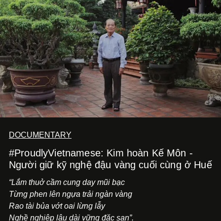
không phải những đích đến quá lớn, mà là khả năng luôn
tiến về phía trước.
DOCUMENTARY
#ProudlyVietnamese: Kim hoàn Kế Môn -
Người giữ kỹ nghệ đậu vàng cuối cùng ở Huế
“Lắm thuở cầm cung day mũi bạc
Từng phen lên ngựa trải ngàn vàng
Rao tài bủa vớt oai lừng lẫy
Nghề nghiệp lâu dài vững đặc san”.