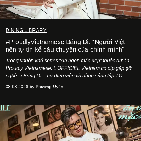
DINING LIBRARY
#ProudlyVietnamese Băng Di: “Người Việt
nên tự tin kể câu chuyện của chính mình"
Trong khuôn khổ series “Ăn ngon mặc đẹp” thuộc dự án
Proudly Vietnamese, L’OFFICIEL Vietnam có dịp gặp gỡ
nghệ sĩ Băng Di – nữ diễn viên và đồng sáng lập TC
ASIA, đơn vị đứng sau các thương hiệu BÀ BAR, MOTLY
08.08.2026 by Phương Uyên
Kitchen Bar và SALEM tại TP.HCM.