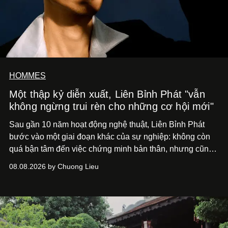
HOMMES
Một thập kỷ diễn xuất, Liên Bỉnh Phát "vẫn
không ngừng trui rèn cho những cơ hội mới"
Sau gần 10 năm hoạt động nghệ thuật, Liên Bỉnh Phát
bước vào một giai đoạn khác của sự nghiệp: không còn
quá bận tâm đến việc chứng minh bản thân, nhưng cũng
chưa bao giờ thôi khao khát được làm nghề. Từ hai bộ
08.08.2026 by Chuong Lieu
phim điện ảnh trong nửa đầu 2026 đến hành trình trở lại
với
Running Man Vietnam
, nam diễn viên nhìn công việc
bằng một tâm thế điềm tĩnh hơn. Anh tiếp tục học hỏi, trau
dồi và chờ đợi những vai diễn đủ sức đưa mình đến
những vùng đất mới. Ở tuổi ngoài 30, điều anh theo đuổi