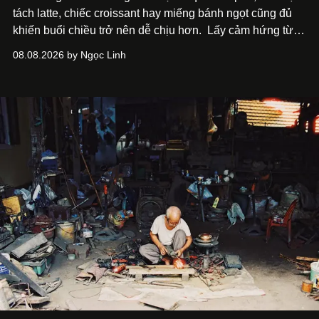
tách latte, chiếc croissant hay miếng bánh ngọt cũng đủ
khiến buổi chiều trở nên dễ chịu hơn.
Lấy cảm hứng từ
cà phê, bánh nướng và các món tráng miệng, café nails
08.08.2026 by Ngọc Linh
sử dụng bảng màu nâu sữa, kem, trắng ngà cùng những
chi tiết đắp nổi để tái hiện không gian quen thuộc của
quán cà phê. Dưới đây là những mẫu nail được yêu thích
nhất của xu hướng này.