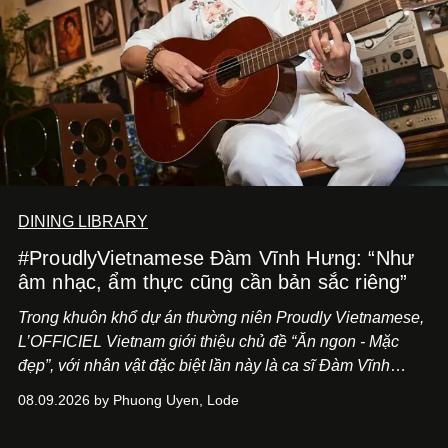
DINING LIBRARY
#ProudlyVietnamese Đàm Vĩnh Hưng: “Như
âm nhạc, ẩm thực cũng cần bản sắc riêng”
Trong khuôn khổ dự án thường niên Proudly Vietnamese,
L’OFFICIEL Vietnam giới thiệu chủ đề “Ăn ngon - Mặc
đẹp”, với nhân vật đặc biệt lần này là ca sĩ Đàm Vĩnh
Hưng. Đầu năm 2026, anh chính thức khai trương Tiệm
08.09.2026 by Phuong Uyen, Lode
Cà Phê Cà Pháo mang dấu ấn Indochine hoài niệm, thu
hút nhiều thực khách ghé thăm.