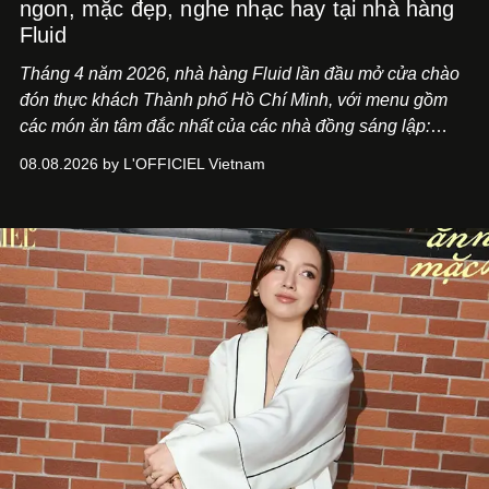
ngon, mặc đẹp, nghe nhạc hay tại nhà hàng
Fluid
Tháng 4 năm 2026, nhà hàng Fluid lần đầu mở cửa chào
đón thực khách Thành phố Hồ Chí Minh, với menu gồm
các món ăn tâm đắc nhất của các nhà đồng sáng lập:
Giám đốc sáng tạo Ben Phạm và chef Thạch Tạ. Những
08.08.2026 by L'OFFICIEL Vietnam
món ăn đa dạng từ Á đến Âu nhanh chóng được yêu thích
nhờ cảm giác ngon miệng, thoải mái và cả khả năng
mang đến niềm vui cho thực khách.