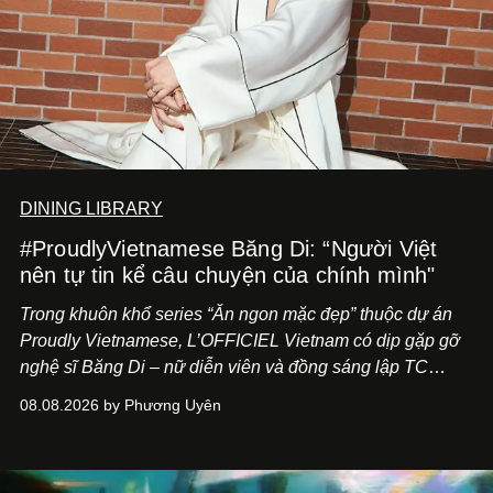
DINING LIBRARY
#ProudlyVietnamese Băng Di: “Người Việt
nên tự tin kể câu chuyện của chính mình"
Trong khuôn khổ series “Ăn ngon mặc đẹp” thuộc dự án
Proudly Vietnamese, L’OFFICIEL Vietnam có dịp gặp gỡ
nghệ sĩ Băng Di – nữ diễn viên và đồng sáng lập TC
ASIA, đơn vị đứng sau các thương hiệu BÀ BAR, MOTLY
08.08.2026 by Phương Uyên
Kitchen Bar và SALEM tại TP.HCM.