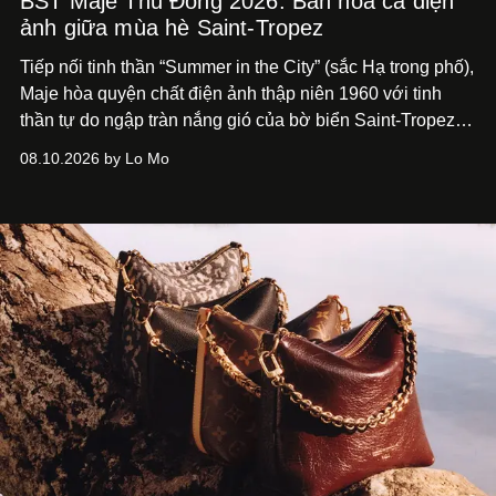
BST Maje Thu Đông 2026: Bản hòa ca điện
ảnh giữa mùa hè Saint-Tropez
Tiếp nối tinh thần “Summer in the City” (sắc Hạ trong phố),
Maje hòa quyện chất điện ảnh thập niên 1960 với tinh
thần tự do ngập tràn nắng gió của bờ biển Saint-Tropez,
tạo nét cân bằng giữa vẻ quyến rũ nổi bật và nét thư thái
08.10.2026 by Lo Mo
tự nhiên.