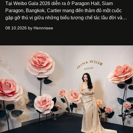
Tại Weibo Gala 2026 diễn ra ở Paragon Hall, Siam
Paragon, Bangkok, Cartier mang đến thảm đỏ một cuộc
gặp gỡ thú vị giữa những biểu tượng chế tác lâu đời và
thế hệ ngôi sao đang định hình văn hóa đại chúng Thái
08.10.2026 by Hennrieee
Lan. Sáu gương mặt gồm Tor Thanapob, Jeff Satur, PP
Krit, Lingling Kwong, Keng Harit và Tle Matimun lần lượt
xuất hiện trong những thiết kế Cartier, mỗi người lựa chọn
một ngôn ngữ riêng để diễn giải tinh thần của Maison.