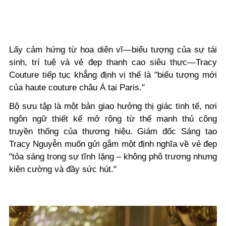
Lấy cảm hứng từ hoa diên vĩ—biểu tượng của sự tái
sinh, trí tuệ và vẻ đẹp thanh cao siêu thực—Tracy
Couture tiếp tục khẳng định vị thế là "biểu tượng mới
của haute couture châu Á tại Paris."
Bộ sưu tập là một bản giao hưởng thị giác tinh tế, nơi
ngôn ngữ thiết kế mở rộng từ thế mạnh thủ công
truyền thống của thương hiệu. Giám đốc Sáng tạo
Tracy Nguyễn muốn gửi gắm một định nghĩa về vẻ đẹp
"tỏa sáng trong sự tĩnh lặng – không phô trương nhưng
kiên cường và đầy sức hút."