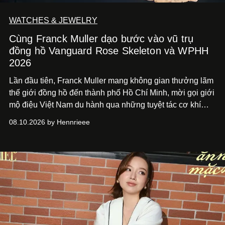
WATCHES & JEWELRY
Cùng Franck Muller dạo bước vào vũ trụ
đồng hồ Vanguard Rose Skeleton và WPHH
2026
Lần đầu tiên, Franck Muller mang không gian thưởng lãm
thế giới đồng hồ đến thành phố Hồ Chí
Minh, mời gọi giới
mộ điệu Việt Nam du hành qua những tuyệt tác cơ khí
Vanguard Rose Skeleton
và các thiết kế đồng hồ mới nhất
08.10.2026 by Hennrieee
vừa ra mắt tại sự kiện WPHH 2026.