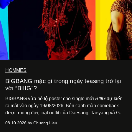
HOMMES
BIGBANG mặc gì trong ngày teasing trở lại
với “BIIIG”?
BIGBANG vừa hé lộ poster cho single mới
BIIIG
dự kiến
ra mắt vào ngày 19/08/2026. Bên cạnh màn comeback
được mong đợi, loạt outfit của Daesung, Taeyang và G-
Dragon trên poster cũng nhanh chóng trở thành điểm
08.10.2026 by Chuong Lieu
đáng chú ý với giới mộ điệu.