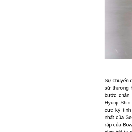
Sự chuyển d
sứ thương 
bước chân 
Hyunji Shi
cực kỳ tinh
nhất của Se
ráp của Bow