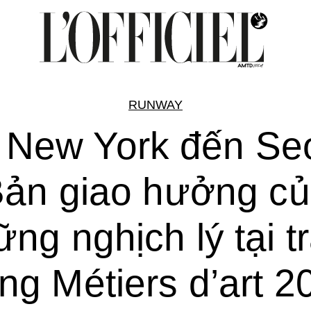
RUNWAY
 New York đến Seo
ản giao hưởng c
ững nghịch lý tại t
ng Métiers d’art 2