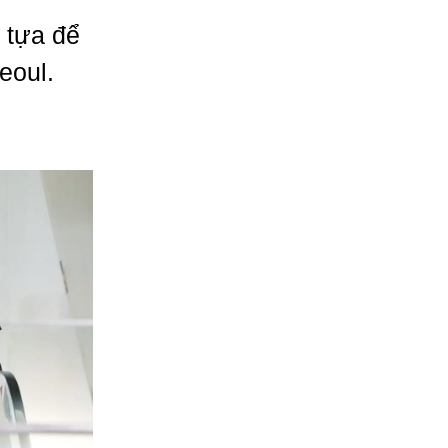
 tựa để
eoul.