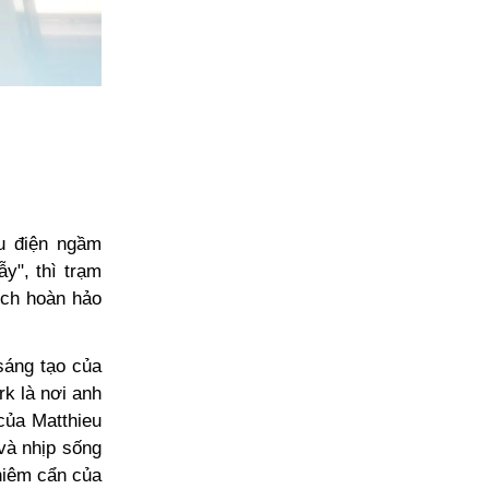
àu điện ngầm
y", thì trạm
hích hoàn hảo
sáng tạo của
rk là nơi anh
 của Matthieu
 và nhịp sống
hiêm cẩn của