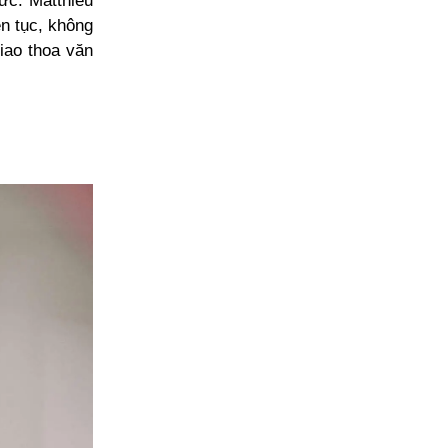
ức. Matthieu
n tục, không
giao thoa văn