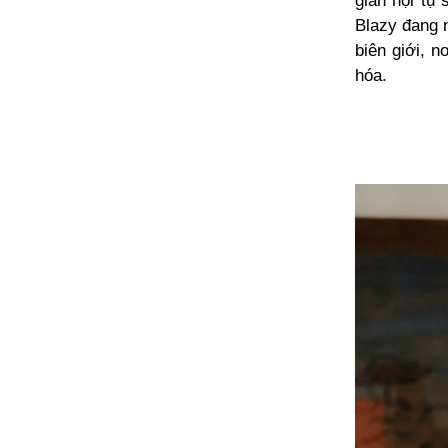
gian hội tụ
Blazy đang 
biên giới, n
hóa.