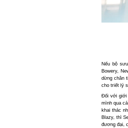
Nếu bộ sưu 
Bowery, New
dừng chân ti
cho triết lý
Đối với
giới
mình qua các
khai thác nh
Blazy, thì S
đương đại, 