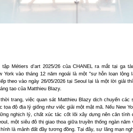
tập Métiers d’art 2025/26 của CHANEL ra mắt tại ga t
 York vào tháng 12 năm ngoái là một "sự hỗn loạn lộng lẫ
ếp theo vào ngày 26/05/2026 tại Seoul lại là một lời giải t
 sáng tạo của Matthieu Blazy.
thời trang, việc quan sát Matthieu Blazy dịch chuyển các 
 tọa độ địa lý giống như việc giải một mật mã. Nếu New Yo
ững nghịch lý, chất xúc tác cốt lõi xây dựng nên căn tính
eoul, một siêu đô thị giao thoa giữa truyền thống ngàn năm
chính là mảnh đất đầy tương đồng. Tại đây, sự lãng mạn ng