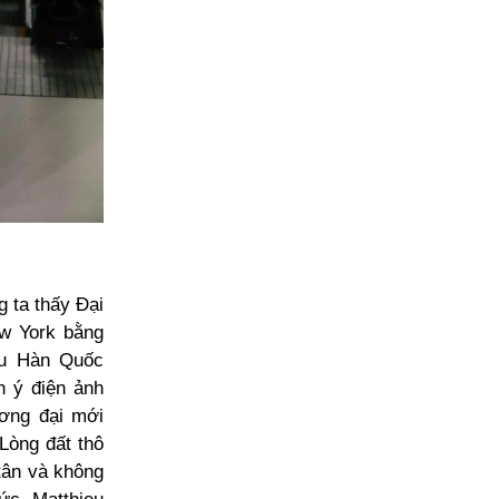
 ta thấy Đại
w York bằng
ẫu Hàn Quốc
n ý điện ảnh
ương đại mới
Lòng đất thô
tân và không