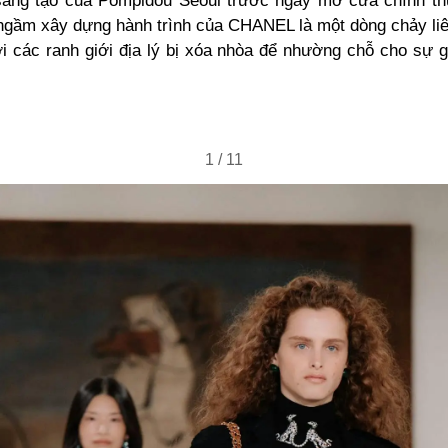
 sáng tạo của Pompidou Seoul trước ngày mở cửa chính th
ngầm xây dựng hành trình của CHANEL là một dòng chảy liê
ơi các ranh giới địa lý bị xóa nhòa để nhường chỗ cho sự 
1
/
11