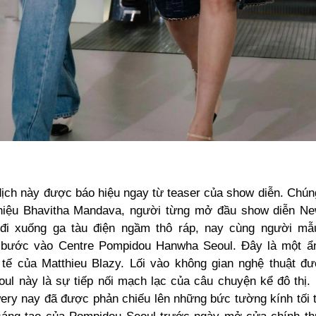
ịch này được báo hiệu ngay từ teaser của show diễn. Chúng
hiệu Bhavitha Mandava
,
người từng mở đầu show diễn Ne
đi xuống ga tàu điện ngầm thô ráp
,
nay cùng người m
n bước vào Centre Pompidou Hanwha Seoul.
Đây là một ẩ
 tế của Matthieu Blazy. Lối vào không gian nghệ thuật đ
oul này là sự tiếp nối mạch lạc của câu chuyện kể đô thị. 
ery nay đã được phản chiếu lên những bức tường kính tối 