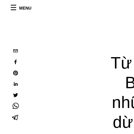
MENU
Từ
B
nh
dừ