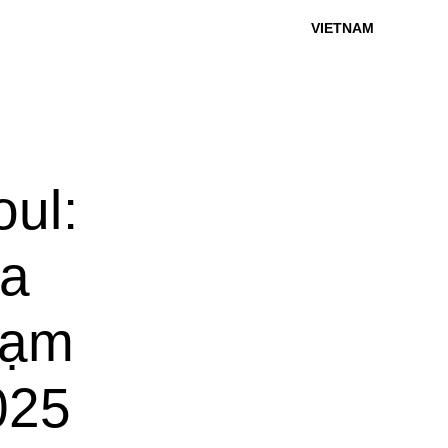
VIETNAM
ul:
ủa
rạm
025