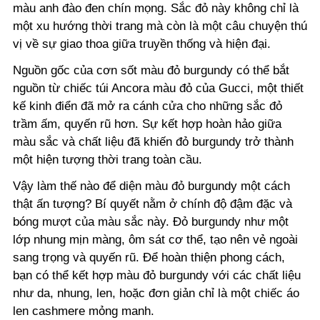
màu anh đào đen chín mọng. Sắc đỏ này không chỉ là
một xu hướng thời trang mà còn là một câu chuyện thú
vị về sự giao thoa giữa truyền thống và hiện đại.
Nguồn gốc của cơn sốt màu đỏ burgundy có thể bắt
nguồn từ chiếc túi Ancora màu đỏ của Gucci, một thiết
kế kinh điển đã mở ra cánh cửa cho những sắc đỏ
trầm ấm, quyến rũ hơn. Sự kết hợp hoàn hảo giữa
màu sắc và chất liệu đã khiến đỏ burgundy trở thành
một hiện tượng thời trang toàn cầu.
Vậy làm thế nào để diện màu đỏ burgundy một cách
thật ấn tượng? Bí quyết nằm ở chính độ đậm đặc và
bóng mượt của màu sắc này. Đỏ burgundy như một
lớp nhung mịn màng, ôm sát cơ thể, tạo nên vẻ ngoài
sang trọng và quyến rũ. Để hoàn thiện phong cách,
bạn có thể kết hợp màu đỏ burgundy với các chất liệu
như da, nhung, len, hoặc đơn giản chỉ là một chiếc áo
len cashmere mỏng manh.