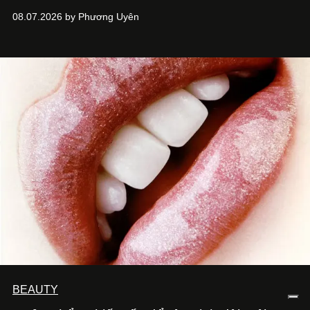
ASIA, đơn vị đứng sau các thương hiệu BÀ BAR, MOTLY
08.07.2026 by Phương Uyên
Kitchen Bar và SALEM tại TP.HCM.
BEAUTY