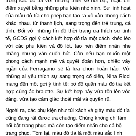
trong sắc đỏ tía với những thiết kế nổi bật, hoặc chỉ
điểm xuyết bằng những phụ kiện nhỏ xinh. Sự linh hoạt
của màu đỏ tía cho phép bạn tạo ra vô vàn phong cách
khác nhau, từ thanh lịch, sang trọng đến trẻ trung, cá
tính. Đối với những tín đồ thời trang ưa thích sự tinh
tế, GCDS gợi ý cách kết hợp đỏ tía một cách khéo léo
với các phụ kiện và đồ lót, tạo nên điểm nhấn nhẹ
nhàng nhưng vẫn cuốn hút. Còn nếu bạn muốn một
phong cách mạnh mẽ và quyết đoán hơn, chiếc váy
ngắn của Ferragamo sẽ là lựa chọn hoàn hảo.
Với
những ai yêu thích sự sang trọng cổ điển, Nina Ricci
mang đến một gợi ý tinh tế: bộ đồ quần màu đỏ tía kết
hợp cùng áo bralette. Sự kết hợp này vừa tôn lên vóc
dáng, vừa tạo cảm giác thoải mái và quyến rũ.
Ngoài ra, các phụ kiện như túi xách và giày màu đỏ tía
cũng đang rất được ưa chuộng. Chúng không chỉ làm
nổi bật trang phục mà còn tạo điểm nhấn cho cả bộ
trang phục. Tóm lại, màu đỏ tía là một màu sắc linh