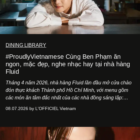
DINING LIBRARY
#ProudlyVietnamese Cùng Ben Phạm ăn
ngon, mặc đẹp, nghe nhạc hay tại nhà hàng
Fluid
Tháng 4 năm 2026, nhà hàng Fluid lần đầu mở cửa chào
đón thực khách Thành phố Hồ Chí Minh, với menu gồm
các món ăn tâm đắc nhất của các nhà đồng sáng lập:
Giám đốc sáng tạo Ben Phạm và chef Thạch Tạ. Những
08.07.2026 by L'OFFICIEL Vietnam
món ăn đa dạng từ Á đến Âu nhanh chóng được yêu thích
nhờ cảm giác ngon miệng, thoải mái và cả khả năng
mang đến niềm vui cho thực khách.