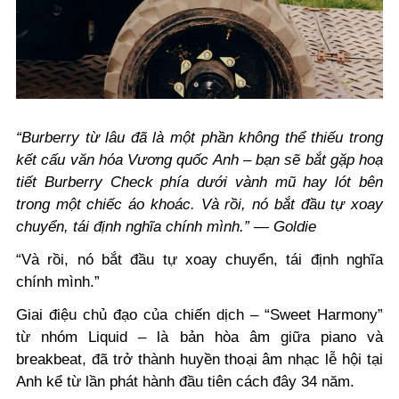
“Burberry từ lâu đã là một phần không thể thiếu trong
kết cấu văn hóa Vương quốc Anh – bạn sẽ bắt gặp hoạ
tiết Burberry Check phía dưới vành mũ hay lót bên
trong một chiếc áo khoác. Và rồi, nó bắt đầu tự xoay
chuyển, tái định nghĩa chính mình.”
—
Goldie
“Và rồi, nó bắt đầu tự xoay chuyển, tái định nghĩa
chính mình.”
Giai điệu chủ đạo của chiến dịch – “Sweet Harmony”
từ nhóm Liquid – là bản hòa âm giữa piano và
breakbeat, đã trở thành huyền thoại âm nhạc lễ hội tại
Anh kể từ lần phát hành đầu tiên cách đây 34 năm.