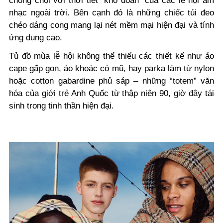
chống chọi với thời tiết “khó đoán” của các lễ hội âm
nhạc ngoài trời. Bên cạnh đó là những chiếc túi đeo
chéo dáng cong mang lại nét mềm mại hiện đại và tính
ứng dụng cao.
Tủ đồ mùa lễ hội không thể thiếu các thiết kế như áo
cape gấp gọn, áo khoác có mũ, hay parka làm từ nylon
hoặc cotton gabardine phủ sáp – những “totem” văn
hóa của giới trẻ Anh Quốc từ thập niên 90, giờ đây tái
sinh trong tinh thần hiện đại.