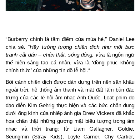
“Burberry chính là tâm điểm của mùa hè,” Daniel Lee
chia sẻ.
“Hãy tưởng tượng chiến dịch như một bức
tranh cắt dán – chân thật, sống động, v
ừa là ngôn ngữ
thể hiện sáng tạo cá nhân, vừa là ‘đồng phục không
chính thức’ của những tín đồ lễ hội.
”
Bối cảnh chiến dịch được dàn dựng trên nền sân khấu
ngoài trời, hệ thống âm thanh và mặt đất lấm bùn đặc
trưng của các lễ hội âm nhạc Anh Quốc. Loạt phim do
đạo diễn Kim Gehrig thực hiện và các bức chân dung
dưới ống kính của nhiếp ảnh gia Drew Vickers đã khắc
họa chân thật những gương mặt biểu tượng trong âm
nhạc và thời trang: từ Liam Gallagher, Goldie,
Seungmin (Stray Kids), Loyle Carner, Chy Cartier,