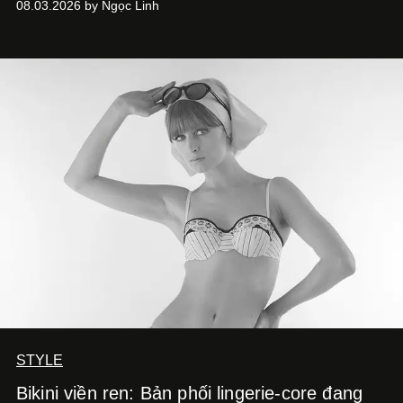
08.03.2026 by Ngọc Linh
khá rập khuôn. Nói lời tạm biết hai phiên bản nam nữ
giống nhau y đúc, các nhà chế tác hiện này không còn
mải miết tìm kiếm sự đồng nhất tuyệt đối. Họ để những
đường nét, tỷ lệ và bảng màu nối liền hai thiết kế, dù mỗi
phiên bản vẫn mang linh hồn riêng.
STYLE
Bikini viền ren: Bản phối lingerie-core đang