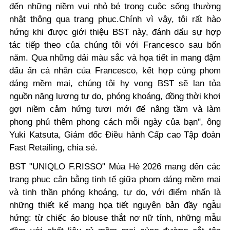
đến những niềm vui nhỏ bé trong cuộc sống thường
nhật thông qua trang phục.Chính vì vậy, tôi rất hào
hứng khi được giới thiệu BST này, đánh dấu sự hợp
tác tiếp theo của chúng tôi với Francesco sau bốn
năm. Qua những dải màu sắc và họa tiết in mang đậm
dấu ấn cá nhân của Francesco, kết hợp cùng phom
dáng mềm mại, chúng tôi hy vọng BST sẽ lan tỏa
nguồn năng lượng tự do, phóng khoáng, đồng thời khơi
gợi niềm cảm hứng tươi mới để nâng tầm và làm
phong phú thêm phong cách mỗi ngày của bạn"
, ông
Yuki Katsuta, Giám đốc Điều hành Cấp cao Tập đoàn
Fast Retailing,
chia sẻ.
BST
"UNIQLO F.RISSO" Mùa Hè 2026
mang đến các
trang phục cân bằng tinh tế giữa phom dáng mềm mại
và tinh thần phóng khoáng, tự do, với điểm nhấn là
những thiết kế mang họa tiết nguyên bản đầy ngẫu
hứng: từ chiếc áo blouse thắt nơ nữ tính, những mẫu