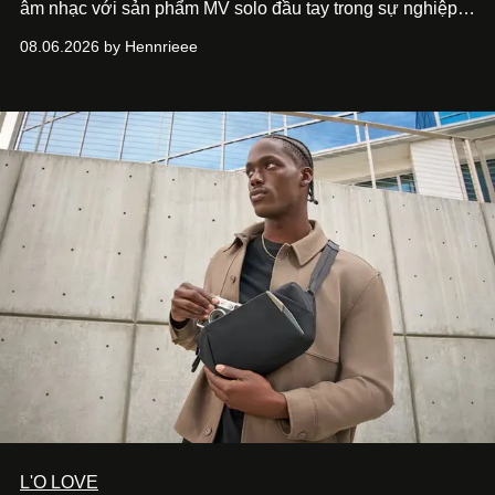
âm nhạc với sản phẩm MV solo đầu tay trong sự nghiệp -
“Taking A Break”
. Đây không chỉ là sản phẩm đánh dấu
08.06.2026 by Hennrieee
bước chuyển mình của 14 Casper sau chương trình, mà
còn mở ra một chương mới trong hành trình nghệ thuật
của nam nghệ sĩ khi lần đầu tiên anh trình làng một MV
solo được đầu tư toàn diện từ sáng tác, sản xuất, trình
diễn đến hình ảnh.
L'O LOVE