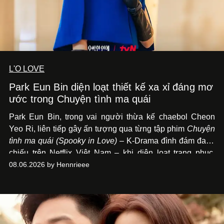
L'O LOVE
Park Eun Bin diện loạt thiết kế xa xỉ đáng mơ
ước trong Chuyện tình ma quái
Park Eun Bin, trong vai người thừa kế chaebol Cheon
Yeo Ri, liên tiếp gây ấn tượng qua từng tập phim
Chuyện
tình ma quái (Spooky in Love)
– K-Drama đình đám đang
chiếu trên Netflix Việt Nam – khi diện loạt trang phục,
đồng hồ & trang sức xa xỉ tương xứng với địa vị trên màn
08.06.2026 by Hennrieee
ảnh nhỏ: từ Hermès, LOEWE cho đến Jaeger-LeCoultre,
Chaumet, Chopard…