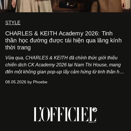
STYLE
CHARLES & KEITH Academy 2026: Tinh
thần học đường được tái hiện qua lăng kính
thời trang
Vừa qua, CHARLES & KEITH đã chính thức giới thiệu
chiến dịch CK Academy 2026 tại Nam Thi House, mang
đến một không gian pop-up lấy cảm hứng từ tinh thần học
đường hiện đại, nơi thời trang, sáng tạo và phong cách
08.05.2026 by Phoebe
sống của thế hệ Gen Z giao thoa trong một trải nghiệm đa
giác quan.