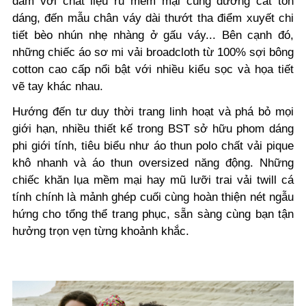
đầm với chất liệu rủ mềm mại cùng đường cắt tôn
dáng, đến mẫu chân váy dài thướt tha điểm xuyết chi
tiết bèo nhún nhẹ nhàng ở gấu váy... Bên cạnh đó,
những chiếc áo sơ mi vải broadcloth từ 100% sợi bông
cotton cao cấp nổi bật với nhiều kiểu sọc và họa tiết
vẽ tay khác nhau.
Hướng đến tư duy thời trang linh hoạt và phá bỏ mọi
giới hạn, nhiều thiết kế trong BST sở hữu phom dáng
phi giới tính, tiêu biểu như áo thun polo chất vải pique
khô nhanh và áo thun oversized năng động. Những
chiếc khăn lụa mềm mại hay mũ lưỡi trai vải twill cá
tính chính là mảnh ghép cuối cùng hoàn thiện nét ngẫu
hứng cho tổng thể trang phục, sẵn sàng cùng bạn tận
hưởng trọn vẹn từng khoảnh khắc.