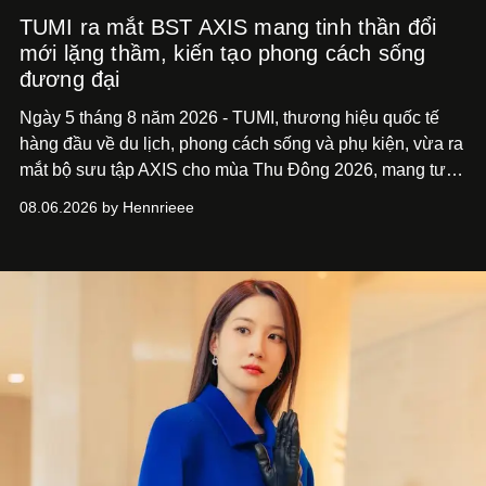
TUMI ra mắt BST AXIS mang tinh thần đổi
mới lặng thầm, kiến tạo phong cách sống
đương đại
Ngày 5 tháng 8 năm 2026 - TUMI, thương hiệu quốc tế
hàng đầu về du lịch, phong cách sống và phụ kiện, vừa ra
mắt bộ sưu tập AXIS cho mùa Thu Đông 2026, mang tư
duy thiết kế tiên phong, tái định nghĩa trải nghiệm du lịch
08.06.2026 by Hennrieee
và phong cách sống hiện đại bằng thiết kế sắc nét, chuẩn
xác gắn liền với tính thẩm mỹ toàn cầu.