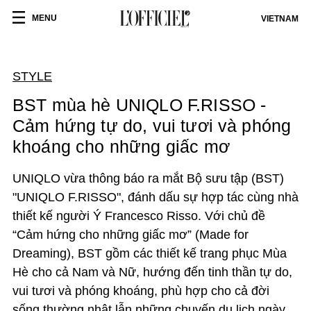
MENU
VIETNAM
STYLE
BST mùa hè UNIQLO F.RISSO -
Cảm hứng tự do, vui tươi và phóng
khoáng cho những giấc mơ
UNIQLO vừa thông báo ra mắt Bộ sưu tập (BST)
"UNIQLO F.RISSO", đánh dấu sự hợp tác cùng nhà
thiết kế người Ý Francesco Risso. Với chủ đề
“Cảm hứng cho những giấc mơ”
(Made for
Dreaming),
BST gồm các thiết kế trang phục Mùa
Hè cho cả Nam và Nữ, hướng đến tinh thần tự do,
vui tươi và phóng khoáng, phù hợp cho cả đời
sống thường nhật lẫn những chuyến du lịch ngày