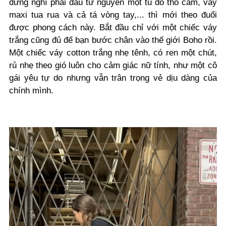
đừng nghĩ phải đầu tư nguyên một tủ đồ thổ cẩm, váy
maxi tua rua và cả tá vòng tay,... thì mới theo đuổi
được phong cách này. Bắt đầu chỉ với một chiếc váy
trắng cũng đủ để bạn bước chân vào thế giới Boho rồi.
Một chiếc váy cotton trắng nhẹ tênh, có ren một chút,
rủ nhẹ theo gió luôn cho cảm giác nữ tính, như một cô
gái yêu tự do nhưng vẫn trân trọng vẻ dịu dàng của
chính mình.