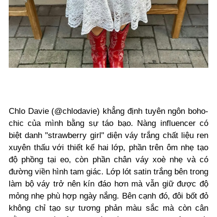
Chlo Davie (
@chlodavie) khẳng định tuyên ngôn boho-
chic của mình bằng sự táo bạo. Nàng influencer có
biệt danh "strawberry girl" diện
váy trắng chất liệu ren
xuyên thấu với thiết kế hai lớp, phần trên ôm nhẹ tạo
độ phồng tại eo, còn phần chân váy xoè nhẹ và có
đường viền hình tam giác. Lớp lót satin trắng bên trong
làm bộ váy trở nên kín đáo hơn mà vẫn giữ được độ
mỏng nhẹ phù hợp ngày nắng. Bên cạnh đó, đ
ôi bốt đỏ
không chỉ tạo sự tương phản màu sắc mà còn cân