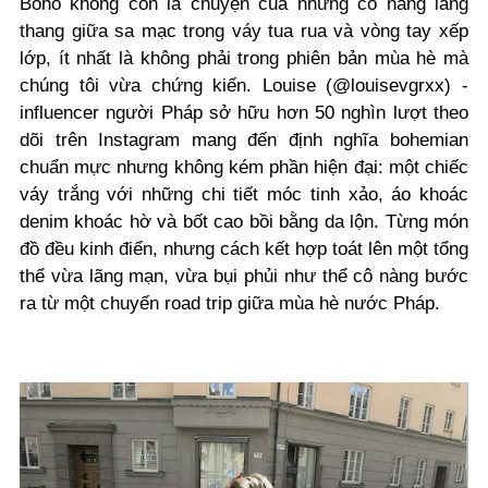
Boho không còn là chuyện của những cô nàng lang
thang giữa sa mạc trong váy tua rua và vòng tay xếp
lớp, ít nhất là không phải trong phiên bản mùa hè mà
chúng tôi vừa chứng kiến. Louise (
@louisevgrxx) -
influencer người Pháp sở hữu hơn 50 nghìn lượt theo
dõi trên Instagram mang đến định nghĩa bohemian
chuẩn mực nhưng không kém phần hiện đại: một chiếc
váy trắng với những chi tiết móc tinh xảo, áo khoác
denim khoác hờ và bốt cao bồi bằng da lộn. Từng món
đồ đều kinh điển, nhưng cách kết hợp toát lên một tổng
thể vừa lãng mạn, vừa bụi phủi như thể cô nàng bước
ra từ một chuyến road trip giữa mùa hè nước Pháp.