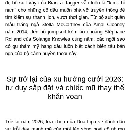
đi, bộ suit váy của Bianca Jagger vẫn luôn là "kim chỉ
nam" cho những cô dâu muốn phá vỡ truyền thống để
tìm kiếm sự thanh lịch, vượt thời gian. Từ bộ suit quần
màu trắng ngà Stella McCartney của Amal Clooney
năm 2014, đến bộ jumpsuit kèm áo choàng Stéphane
Rolland của Solange Knowles cùng năm, các ngôi sao
có gu thẩm mỹ hàng đầu luôn biết cách biến tấu bản
ngã của bộ cánh huyền thoại này.
Sự trở lại của xu hướng cưới 2026:
tư duy sắp đặt và chiếc mũ thay thế
khăn voan
Trở lại năm 2026, lựa chọn của Dua Lipa sẽ đánh dấu
sự trỗi dậy mạnh mẽ của một làn sóng hoài cổ nhưng