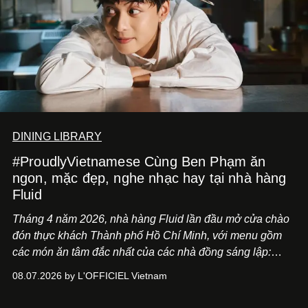
DINING LIBRARY
#ProudlyVietnamese Cùng Ben Phạm ăn
ngon, mặc đẹp, nghe nhạc hay tại nhà hàng
Fluid
Tháng 4 năm 2026, nhà hàng Fluid lần đầu mở cửa chào
đón thực khách Thành phố Hồ Chí Minh, với menu gồm
các món ăn tâm đắc nhất của các nhà đồng sáng lập:
Giám đốc sáng tạo Ben Phạm và chef Thạch Tạ. Những
08.07.2026 by L'OFFICIEL Vietnam
món ăn đa dạng từ Á đến Âu nhanh chóng được yêu thích
nhờ cảm giác ngon miệng, thoải mái và cả khả năng