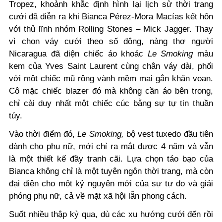
Tropez, khoảnh khắc định hình lại lịch sử thời trang
cưới đã diễn ra khi Bianca Pérez-Mora Macías kết hôn
với thủ lĩnh nhóm Rolling Stones – Mick Jagger. Thay
vì chọn váy cưới theo số đông, nàng thơ người
Nicaragua đã diện chiếc áo khoác
Le Smoking
màu
kem của Yves Saint Laurent cùng chân váy dài, phối
với một chiếc mũ rộng vành mềm mại gắn khăn voan.
Cô mặc chiếc blazer đó mà không cần áo bên trong,
chỉ cài duy nhất một chiếc cúc bằng sự tự tin thuần
túy.
Vào thời điểm đó,
Le Smoking,
bộ vest tuxedo đầu tiên
dành cho phụ nữ, mới chỉ ra mắt được 4 năm và vẫn
là một thiết kế đầy tranh cãi. Lựa chọn táo bạo của
Bianca không chỉ là một tuyên ngôn thời trang, mà còn
đại diện cho một kỷ nguyên mới của sự tự do và giải
phóng phụ nữ, cả về mặt xã hội lẫn phong cách.
Suốt nhiều thập kỷ qua, dù các xu hướng cưới đến rồi