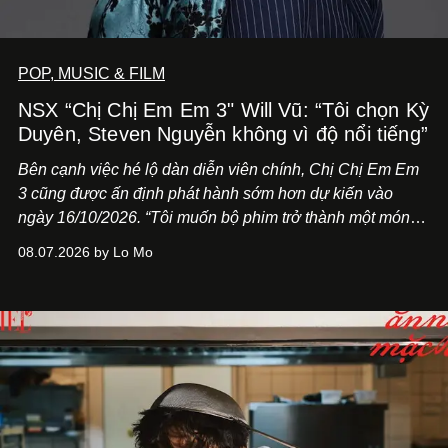
POP, MUSIC & FILM
NSX “Chị Chị Em Em 3" Will Vũ: “Tôi chọn Kỳ
Duyên, Steven Nguyễn không vì độ nổi tiếng”
Bên cạnh việc hé lộ dàn diễn viên chính,
Chị Chị Em Em
3
cũng được ấn định phát hành sớm hơn dự kiến vào
ngày 16/10/2026. “Tôi muốn bộ phim trở thành một món
quà, đồng thời thể hiện sự trân trọng và tôn vinh phụ nữ
08.07.2026 by Lo Mo
Việt Nam”, NSX Will Vũ cho biết.