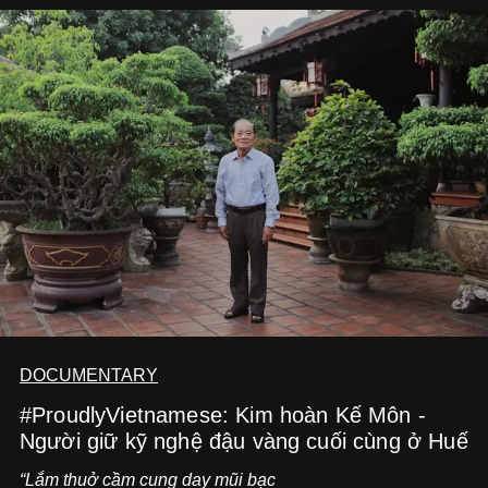
bằng một tâm thế điềm tĩnh hơn. Anh tiếp tục học hỏi, trau
dồi và chờ đợi những vai diễn đủ sức đưa mình đến
những vùng đất mới. Ở tuổi ngoài 30, điều anh theo đuổi
không phải những đích đến quá lớn, mà là khả năng luôn
tiến về phía trước.
DOCUMENTARY
#ProudlyVietnamese: Kim hoàn Kế Môn -
Người giữ kỹ nghệ đậu vàng cuối cùng ở Huế
“Lắm thuở cầm cung day mũi bạc