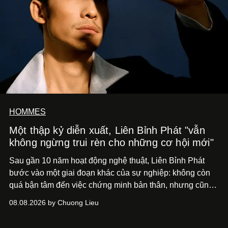
HOMMES
Một thập kỷ diễn xuất, Liên Bỉnh Phát "vẫn
không ngừng trui rèn cho những cơ hội mới"
Sau gần 10 năm hoạt động nghệ thuật, Liên Bỉnh Phát
bước vào một giai đoạn khác của sự nghiệp: không còn
quá bận tâm đến việc chứng minh bản thân, nhưng cũng
chưa bao giờ thôi khao khát được làm nghề. Từ hai bộ
08.08.2026 by Chuong Lieu
phim điện ảnh trong nửa đầu 2026 đến hành trình trở lại
với
Running Man Vietnam
, nam diễn viên nhìn công việc