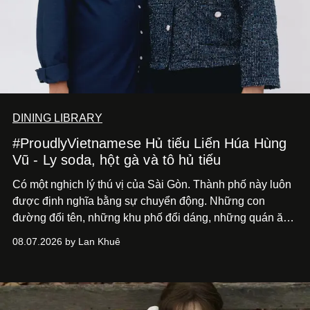
DINING LIBRARY
#ProudlyVietnamese Hủ tiếu Liến Húa Hùng
Vũ - Ly soda, hột gà và tô hủ tiếu
Có một nghịch lý thú vị của Sài Gòn. Thành phố này luôn
được định nghĩa bằng sự chuyển động. Những con
đường đổi tên, những khu phố đổi dáng, những quán ăn
mở ra rồi biến mất chỉ sau vài mùa mưa. Người ta luôn
08.07.2026 by Lan Khuê
nói về cái mới, về xu hướng tiếp theo, về những điều
đáng để trải nghiệm trước khi chúng trở nên lỗi thời.