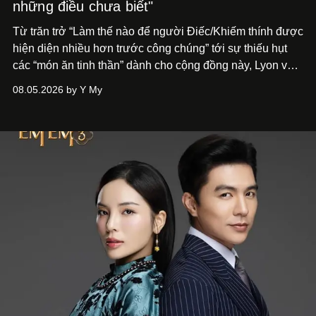
những điều chưa biết"
Từ trăn trở “Làm thế nào để người Điếc/Khiếm thính được
hiện diện nhiều hơn trước công chúng” tới
sự thiếu hụt
các “món ăn tinh thần” dành cho cộng đồng này, Lyon và
Phương đã quyết tâm biến ý tưởng công diễn một tác
08.05.2026 by Y My
phẩm múa đương đại thành hiện thực, mang tên Lắng
Nghe Điểm Chạm.