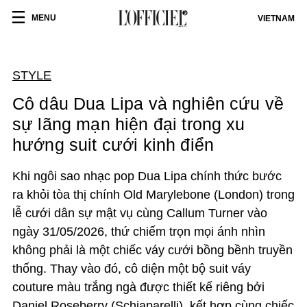
MENU
VIETNAM
STYLE
Cô dâu Dua Lipa và nghiên cứu về
sự lãng mạn hiện đại trong xu
hướng suit cưới kinh điển
Khi ngôi sao nhạc pop Dua Lipa chính thức bước
ra khỏi tòa thị chính Old Marylebone (London) trong
lễ cưới dân sự mật vụ cùng Callum Turner vào
ngày 31/05/2026, thứ chiếm trọn mọi ánh nhìn
không phải là một chiếc váy cưới bồng bềnh truyền
thống. Thay vào đó, cô diện một bộ suit váy
couture màu trắng ngà được thiết kế riêng bởi
Daniel Roseberry (Schiaparelli), kết hợp cùng chiếc