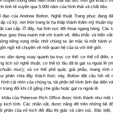
ới truyền thống biểu hiện nhân loại lâu đời, mời gọi khách 
nh tinh tế xuyên qua 5.000 năm của hình thái và chất liệu.
ỉ đạo của Andrew Bolton, Nghệ thuật Trang phục đang đ
ấp cũ kỹ, nơi thời trang bị hạ thấp thành thẩm mỹ thuần túy
ật cao cấp. Ở đây, hai lĩnh vực đối thoại ngang hàng. Các
phục giao thoa mạnh mẽ với tranh vẽ, điêu khắc và hiện vật
hững tiếng vọng nhắc nhở chúng ta: ăn mặc là một hành vi
gôn ngữ kể chuyện về mối quan hệ của ta với thế giới.
ược dàn dựng xoay quanh ba trục cơ thể: cơ thể cổ điển, v
ng lịch sử nghệ thuật; cơ thể từ lâu đã bị gạt ra ngoài lề (m
chuẩn mực); và cơ thể phổ quát, giải phẫu, mang tính
ự phân chia đầy thách thức này, Bolton đặt câu hỏi về
hình cái nhìn của chúng ta, tái phân bổ hình ảnh đại diện v
i trang đôi khi cố gắng che giấu hoặc gạt ra ngoài lề.
n khấu của Peterson Rich Office được hình thành như một
ầy kịch tính. Các nhân vật, được nâng đỡ trên những bệ đ
ột phần của vở kịch đối đầu thị giác và cảm xúc. Đặc biệt,