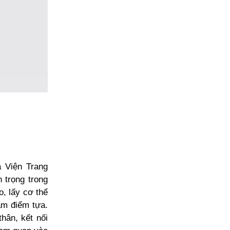
à Viện Trang
 trọng trong
o, lấy cơ thể
àm điểm tựa.
thân, kết nối