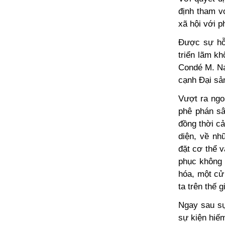
định tham v
xã hội với 
Được sự hỗ 
triển lãm k
Condé M. N
cạnh Đại sả
Vượt ra ngo
phê phán sâ
đồng thời cả
diện, về nh
đặt cơ thể v
phục không 
hóa, một cử 
ta trên thế g
Ngay sau sự
sự kiện hiế