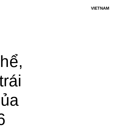
VIETNAM
thể,
trái
của
6