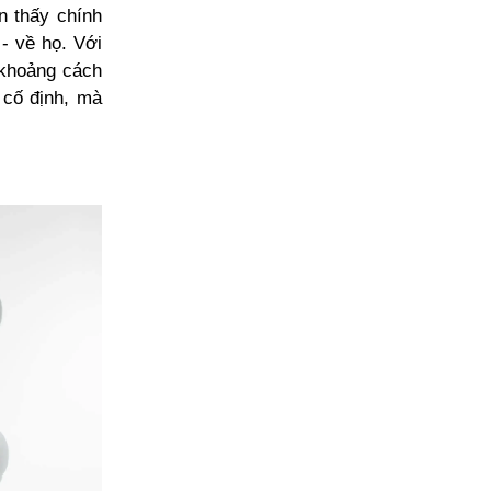
n thấy chính
- về họ. Với
 khoảng cách
 cố định, mà