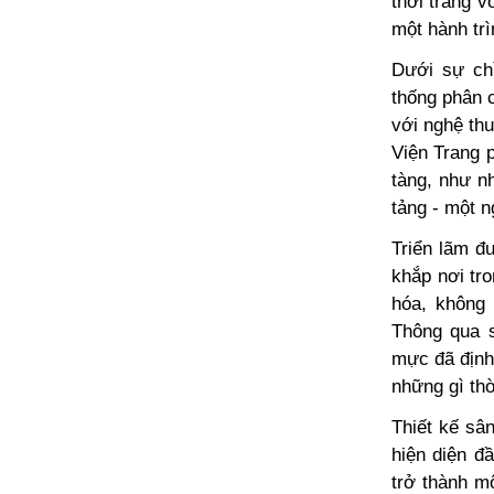
thời trang v
một hành trì
Dưới sự ch
thống phân c
với nghệ thu
Viện Trang 
tàng, như n
tảng - một n
Triển lãm đ
khắp nơi tro
hóa, không 
Thông qua s
mực đã định 
những gì thờ
Thiết kế sâ
hiện diện đ
trở thành m