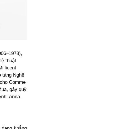
1906–1978),
hệ thuật
illicent
o tàng Nghệ
) cho Comme
Mua, gây quỹ
Ảnh: Anna-
t đang khẳng