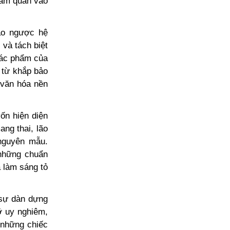
tham quan vào
ảo ngược hệ
 và tách biệt
 tác phẩm của
 từ khắp bảo
 văn hóa nền
ốn hiện diện
ang thai, lão
 nguyên mẫu.
 những chuẩn
à làm sáng tỏ
 sự dàn dựng
ỡ uy nghiêm,
 những chiếc