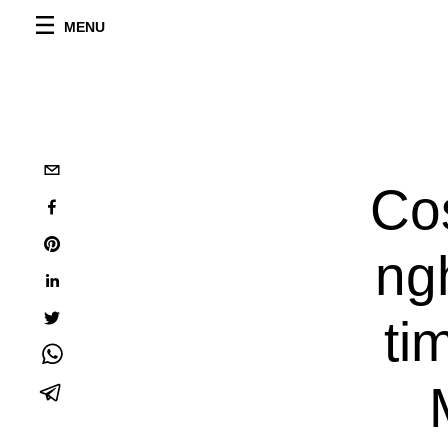
MENU
Cos
ngh
ti