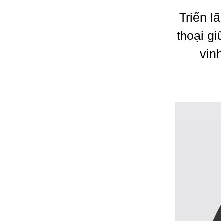
Triển l
thoại g
vin