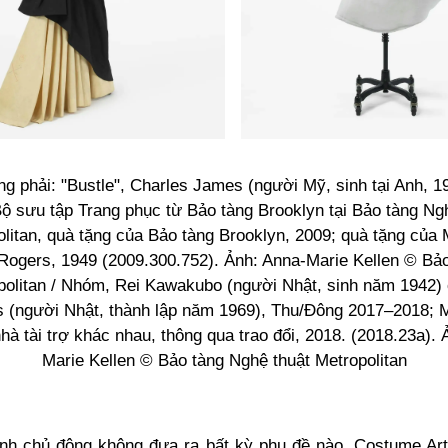
ng phải: "Bustle", Charles James (người Mỹ, sinh tại Anh, 
ộ sưu tập Trang phục từ Bảo tàng Brooklyn tại Bảo tàng Ng
litan, quà tặng của Bảo tàng Brooklyn, 2009; quà tặng của M
 Rogers, 1949 (2009.300.752). Ảnh: Anna-Marie Kellen © Bả
opolitan / Nhóm, Rei Kawakubo (người Nhật, sinh năm 1942
 (người Nhật, thành lập năm 1969), Thu/Đông 2017–2018; 
nhà tài trợ khác nhau, thông qua trao đổi, 2018. (2018.23a). 
Marie Kellen © Bảo tàng Nghệ thuật Metropolitan
ịnh chủ động không đưa ra bất kỳ phụ đề nào, Costume Ar