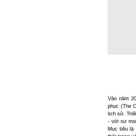
Vào năm 202
phục (The C
lịch sử. Tri
- với sự mo
Mục tiêu là 