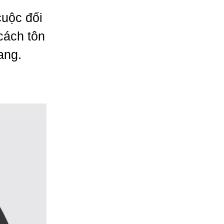
cuộc đối
cách tôn
ang.