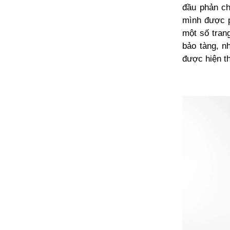
đầu phản ch
mình được p
một số tran
bảo tàng, n
được hiện t