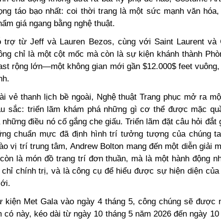
ọng táo bạo nhất: coi thời trang là một sức mạnh văn hóa
phẩm giá ngang bằng nghệ thuật.
trợ từ Jeff và Lauren Bezos, cùng với Saint Laurent và
hông chỉ là một cột mốc mà còn là sự kiện khánh thành Phò
ast rộng lớn—một không gian mới gần
$12.000$
feet vuông,
nh.
ài vẻ thanh lịch bề ngoài, Nghệ thuật Trang phục mở ra mộ
u sắc: triển lãm khám phá những gì cơ thể được mặc quần
 những điều nó cố gắng che giấu. Triển lãm đặt câu hỏi đắt 
ững chuẩn mực đã định hình trí tưởng tượng của chúng t
ào vị trí trung tâm, Andrew Bolton mang đến một diễn giải 
còn là món đồ trang trí đơn thuần, mà là một hành động n
chỉ chính trị, và là công cụ để hiểu được sự hiện diện củ
iới.
 kiện Met Gala vào ngày 4 tháng 5, công chúng sẽ được
m có này, kéo dài từ ngày 10 tháng 5 năm 2026 đến ngày 10