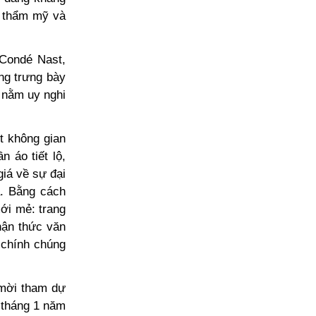
, thẩm mỹ và
 Condé Nast,
ng trưng bày
 nằm uy nghi
t không gian
 áo tiết lộ,
giá về sự đại
a. Bằng cách
mới mẻ: trang
hận thức văn
a chính chúng
 mời tham dự
 tháng 1 năm