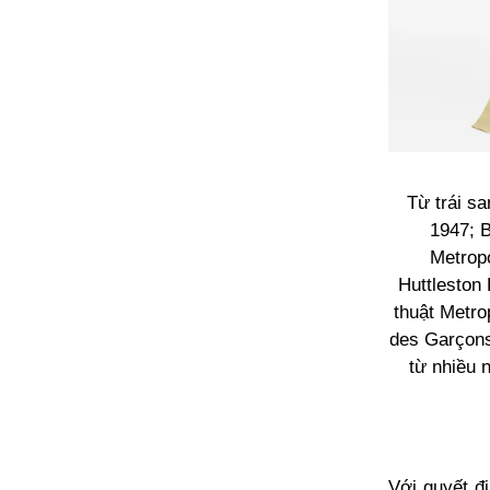
Từ trái sa
1947; B
Metropo
Huttleston
thuật Metr
des Garçons
từ nhiều 
Với quyết đ