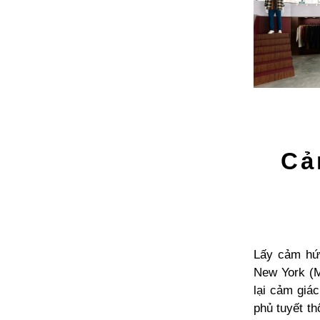
Cả
Lấy cảm hứn
New York (M
lại cảm giá
phủ tuyết t