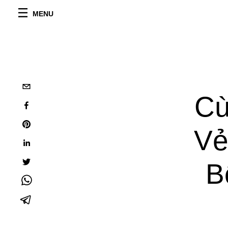
MENU
Cù
Vẻ
B