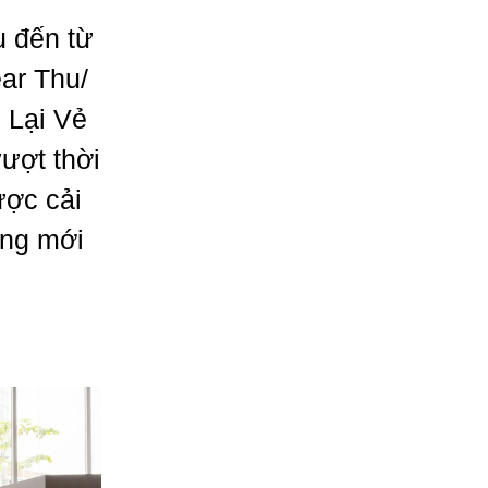
u đến từ
ar Thu/
 Lại Vẻ
ượt thời
ược cải
áng mới