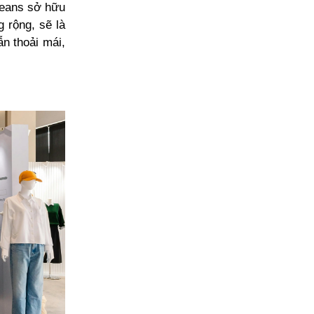
Jeans sở hữu
 rộng, sẽ là
n thoải mái,