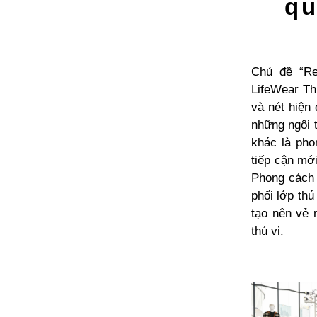
qu
Chủ đề “Re
LifeWear Th
và nét hiện
những ngôi 
khác là pho
tiếp cận mớ
Phong cách I
phối lớp thú
tạo nên vẻ 
thú vị.