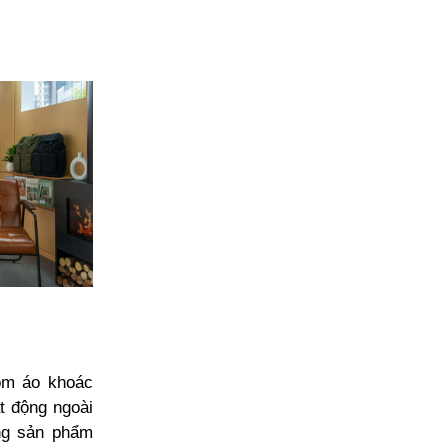
ồm áo khoác
ạt động ngoài
ng sản phẩm