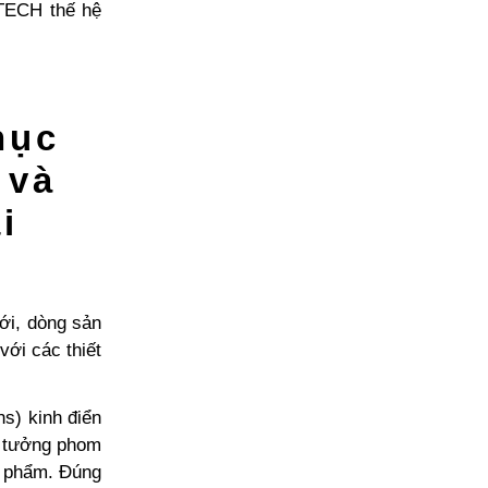
TECH thế hệ
hục
 và
ại
ới, dòng sản
ới các thiết
s) kinh điển
ý tưởng phom
n phẩm. Đúng