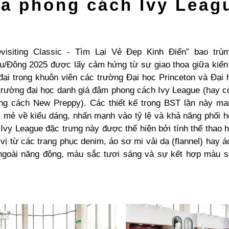
a phong cách Ivy Lea
visiting Classic - Tìm Lại Vẻ Đẹp Kinh Điển” bao trù
u/Đông 2025 được lấy cảm hứng từ sự giao thoa giữa kiến 
 đại trong khuôn viên các trường Đại học Princeton và Đại 
trường đại học danh giá đậm phong cách Ivy League (hay cò
ng cách New Preppy). Các thiết kế trong BST lần này m
i mẻ về kiểu dáng, nhấn mạnh vào tỷ lệ và khả năng phối h
vy League đặc trưng này được thể hiện bởi tính thể thao h
 vị từ các trang phục denim, áo sơ mi vải dạ (flannel) hay 
ngoài năng động, màu sắc tươi sáng và sự kết hợp màu sắ