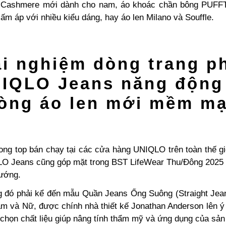
ashmere mới dành cho nam, áo khoác chần bông PUFF
ấm áp với nhiều kiểu dáng, hay áo len Milano và Souffle.
ải nghiệm dòng trang p
IQLO Jeans năng động
òng áo len mới mềm m
ong top bán chạy tại các cửa hàng UNIQLO trên toàn thế gi
 Jeans cũng góp mặt trong BST LifeWear Thu/Đông 2025 v
hướng.
ng đó phải kể đến mẫu Quần Jeans Ống Suông (Straight Jean
m và Nữ, được chính nhà thiết kế Jonathan Anderson lên 
 chọn chất liệu giúp nâng tính thẩm mỹ và ứng dụng của sả