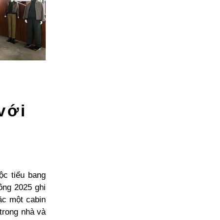
với
ộc tiểu bang
ông 2025 ghi
ặc một cabin
trong nhà và