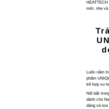
HEATTECH C
mới, nhẹ và 
Tr
UN
d
Luôn nằm tr
phẩm UNIQLO
kế hợp xu 
Nổi bật tro
dành cho Na
dáng và lựa