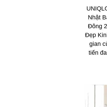
UNIQLO,
Nhật B
Đông 2
Đẹp Kin
gian c
tiến đ