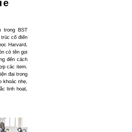
gue
m trong BST
trúc cổ điển
học Harvard,
n có tên gọi
ang đến cách
ợp các item.
iện đại trong
áo khoác nhẹ,
c linh hoạt,