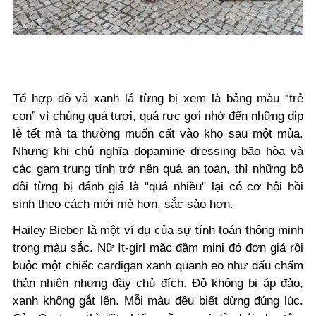
Tổ hợp đỏ và xanh lá từng bị xem là bảng màu “trẻ
con” vì chúng quá tươi, quá rực gợi nhớ đến những dịp
lễ tết mà ta thường muốn cất vào kho sau một mùa.
Nhưng khi chủ nghĩa dopamine dressing bão hòa và
các gam trung tính trở nên quá an toàn, thì những bộ
đôi từng bị đánh giá là "quá nhiều" lại có cơ hội hồi
sinh theo cách mới mẻ hơn, sắc sảo hơn.
Hailey Bieber là một ví dụ của sự tính toán thông minh
trong màu sắc. Nữ It-girl mặc đầm mini đỏ đơn giả rồi
buộc một chiếc cardigan xanh quanh eo như dấu chấm
thản nhiên nhưng đầy chủ đích. Đỏ không bị áp đảo,
xanh không gắt lên. Mỗi màu đều biết dừng đúng lúc.