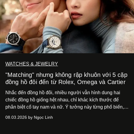
WATCHES & JEWELRY
"Matching" nhưng không rập khuôn với 5 cặp
đồng hồ đôi đến từ Rolex, Omega và Cartier
Nhắc đến đồng hồ đôi, nhiều người vẫn hình dung hai
chiếc đồng hồ giống hệt nhau, chỉ khác kích thước để
phân biệt cổ tay nam và nữ. Ý tưởng này từng phổ biến,
song cũng vô tình khiến khái niệm đồng hồ đôi trở nên
08.03.2026 by Ngọc Linh
khá rập khuôn. Nói lời tạm biết hai phiên bản nam nữ
giống nhau y đúc, các nhà chế tác hiện này không còn