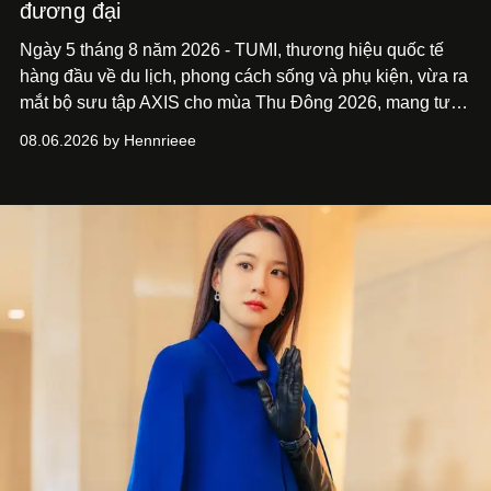
đương đại
Ngày 5 tháng 8 năm 2026 - TUMI, thương hiệu quốc tế
hàng đầu về du lịch, phong cách sống và phụ kiện, vừa ra
mắt bộ sưu tập AXIS cho mùa Thu Đông 2026, mang tư
duy thiết kế tiên phong, tái định nghĩa trải nghiệm du lịch
08.06.2026 by Hennrieee
và phong cách sống hiện đại bằng thiết kế sắc nét, chuẩn
xác gắn liền với tính thẩm mỹ toàn cầu.