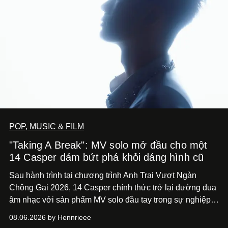
POP, MUSIC & FILM
"Taking A Break": MV solo mở đầu cho một
14 Casper dám bứt phá khỏi dáng hình cũ
Sau hành trình tại chương trình Anh Trai Vượt Ngàn
Chông Gai 2026, 14 Casper chính thức trở lại đường đua
âm nhạc với sản phẩm MV solo đầu tay trong sự nghiệp -
“Taking A Break”
. Đây không chỉ là sản phẩm đánh dấu
08.06.2026 by Hennrieee
bước chuyển mình của 14 Casper sau chương trình, mà