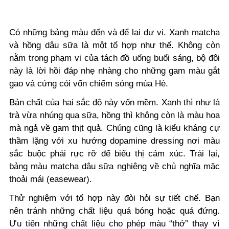
Có những bảng màu đến và để lại dư vị. Xanh matcha
và hồng dâu sữa là một tổ hợp như thế. Không còn
nằm trong phạm vi của tách đồ uống buổi sáng, bộ đôi
này là lời hồi đáp nhẹ nhàng cho những gam màu gắt
gao và cứng cỏi vốn chiếm sóng mùa Hè.
Bản chất của hai sắc độ này vốn mềm. Xanh thì như lá
trà vừa nhúng qua sữa, hồng thì không còn là màu hoa
mà ngả về gam thịt quả. Chúng cũng là kiểu kháng cự
thầm lặng với xu hướng dopamine dressing nơi màu
sắc buộc phải rực rỡ để biểu thị cảm xúc. Trái lại,
bảng màu matcha dâu sữa nghiêng về chủ nghĩa mặc
thoải mái (easewear).
Thử nghiệm với tổ hợp này đòi hỏi sự tiết chế. Bạn
nên tránh những chất liệu quá bóng hoặc quá đứng.
Ưu tiên những chất liệu cho phép màu “thở” thay vì