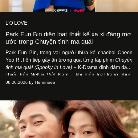
L'O LOVE
Park Eun Bin diện loạt thiết kế xa xỉ đáng mơ
ước trong Chuyện tình ma quái
Park Eun Bin, trong vai người thừa kế chaebol Cheon
Yeo Ri, liên tiếp gây ấn tượng qua từng tập phim
Chuyện
tình ma quái (Spooky in Love)
– K-Drama đình đám đang
chiếu trên Netflix Việt Nam – khi diện loạt trang phục,
đồng hồ & trang sức xa xỉ tương xứng với địa vị trên màn
08.06.2026 by Hennrieee
ảnh nhỏ: từ Hermès, LOEWE cho đến Jaeger-LeCoultre,
Chaumet, Chopard…