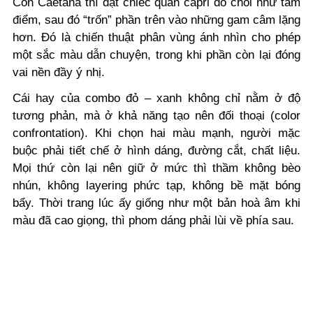
Còn Caetana thì đặt chiếc quần capri đỏ chói như tâm
điểm, sau đó “trốn” phần trên vào những gam câm lặng
hơn. Đó là chiến thuật phân vùng ánh nhìn cho phép
một sắc màu dẫn chuyện, trong khi phần còn lại đóng
vai nền đầy ý nhị.
Cái hay của combo đỏ – xanh không chỉ nằm ở độ
tương phản, mà ở khả năng tạo nên đối thoại (color
confrontation). Khi chọn hai màu mạnh, người mặc
buộc phải tiết chế ở hình dáng, đường cắt, chất liệu.
Mọi thứ còn lại nên giữ ở mức thì thầm không bèo
nhún, không layering phức tạp, không bề mặt bóng
bẩy. Thời trang lúc ấy giống như một bản hoà âm khi
màu đã cao giọng, thì phom dáng phải lùi về phía sau.