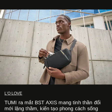
còn mở ra một chương mới trong hành trình nghệ thuật
của nam nghệ sĩ khi lần đầu tiên anh trình làng một MV
solo được đầu tư toàn diện từ sáng tác, sản xuất, trình
diễn đến hình ảnh.
L'O LOVE
TUMI ra mắt BST AXIS mang tinh thần đổi
mới lặng thầm, kiến tạo phong cách sống