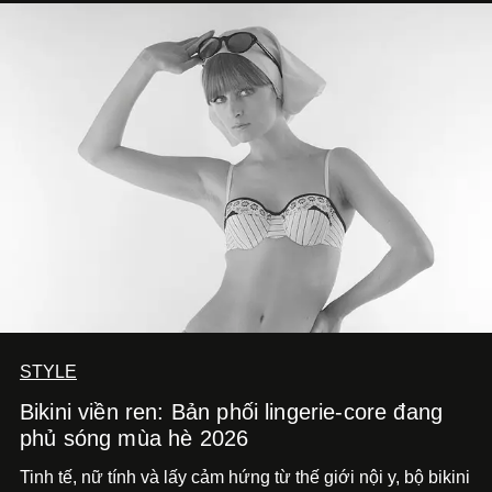
mải miết tìm kiếm sự đồng nhất tuyệt đối. Họ để những
đường nét, tỷ lệ và bảng màu nối liền hai thiết kế, dù mỗi
phiên bản vẫn mang linh hồn riêng.
STYLE
Bikini viền ren: Bản phối lingerie-core đang
phủ sóng mùa hè 2026
Tinh tế, nữ tính và lấy cảm hứng từ thế giới nội y, bộ bikini