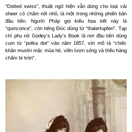
“Dotted swiss”, thuật ngữ hiện vẫn dùng cho loại vải
sheer có chấm nổi nhỏ, là một trong những phiên bản
đầu tiên. Người Pháp gọi kiểu họa tiết này là
“quinconce”, còn tiếng Đức dùng từ “thalertupfen”. Tạp
chí phụ nữ Godey’s Lady’s Book là nơi đầu tiên dùng
cụm từ “polka dot” vào năm 1857, với mô tả “chiếc
khăn muslin mặc mùa hè, viền lượn sóng và thêu hàng
chấm bi tròn”.