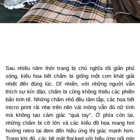
Sau nhiều năm thời trang bị chủ nghĩa tối giản phủ
sóng, kiểu họa tiết chấm bi giống một cơn khát giải
nhiệt đến đúng lúc. Dĩ nhiên, với những người vẫn
thích sự kín đáo, chấm bi cũng không thiếu các phiên
bản tinh tế. Những chấm nhỏ đều tăm tắp, các họa tiết
micro print rải nhẹ trên nền vải mỏng vẫn đủ nữ tính
mà không tạo cảm giác “quá tay”. Ở phía còn lại,
những chấm bi cỡ lớn và các kiểu đồ họa mang hơi
hướng retro lại đem đến hiệu ứng thị giác mạnh hơn.
Trong khi đó, các bề mặt flocked với hiệu ứng nổi mịn