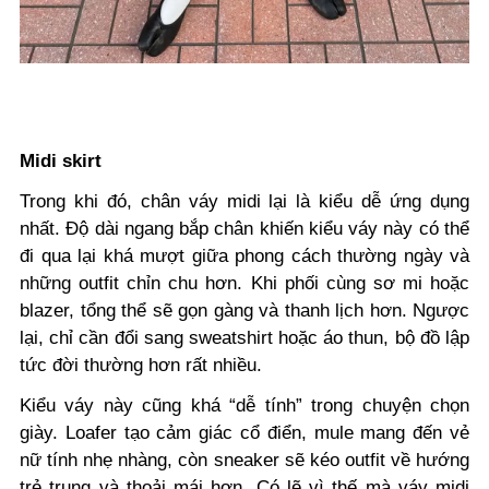
Midi skirt
Trong khi đó, chân váy midi lại là kiểu dễ ứng dụng
nhất. Độ dài ngang bắp chân khiến kiểu váy này có thể
đi qua lại khá mượt giữa phong cách thường ngày và
những outfit chỉn chu hơn. Khi phối cùng sơ mi hoặc
blazer, tổng thể sẽ gọn gàng và thanh lịch hơn. Ngược
lại, chỉ cần đổi sang sweatshirt hoặc áo thun, bộ đồ lập
tức đời thường hơn rất nhiều.
Kiểu váy này cũng khá “dễ tính” trong chuyện chọn
giày. Loafer tạo cảm giác cổ điển, mule mang đến vẻ
nữ tính nhẹ nhàng, còn sneaker sẽ kéo outfit về hướng
trẻ trung và thoải mái hơn. Có lẽ vì thế mà váy midi