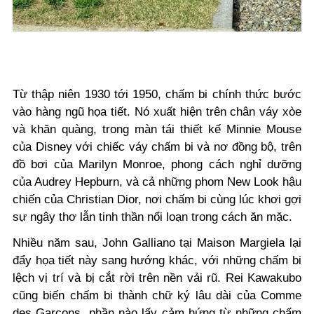
Từ thập niên 1930 tới 1950, chấm bi chính thức bước
vào hàng ngũ họa tiết. Nó xuất hiện trên chân váy xòe
và khăn quàng, trong màn tái thiết kế Minnie Mouse
của Disney với chiếc váy chấm bi và nơ đồng bộ, trên
đồ bơi của Marilyn Monroe, phong cách nghỉ dưỡng
của Audrey Hepburn, và cả những phom New Look hậu
chiến của Christian Dior, nơi chấm bi cùng lúc khơi gợi
sự ngây thơ lẫn tinh thần nổi loạn trong cách ăn mặc.
Nhiều năm sau, John Galliano tại Maison Margiela lại
đẩy họa tiết này sang hướng khác, với những chấm bi
lệch vị trí và bị cắt rời trên nền vải rũ. Rei Kawakubo
cũng biến chấm bi thành chữ ký lâu dài của Comme
des Garçons, phần nào lấy cảm hứng từ những chấm