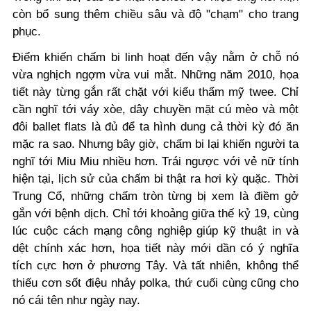
còn bổ sung thêm chiều sâu và độ "chạm" cho trang
phục.
Điểm khiến chấm bi linh hoạt đến vậy nằm ở chỗ nó
vừa nghịch ngợm vừa vui mắt. Những năm 2010, họa
tiết này từng gắn rất chặt với kiểu thẩm mỹ twee. Chỉ
cần nghĩ tới váy xòe, dây chuyền mặt cú mèo và một
đôi ballet flats là đủ để ta hình dung cả thời kỳ đó ăn
mặc ra sao. Nhưng bây giờ, chấm bi lại khiến người ta
nghĩ tới Miu Miu nhiều hơn. Trái ngược với vẻ nữ tính
hiện tại, lịch sử của chấm bi thật ra hơi kỳ quặc. Thời
Trung Cổ, những chấm tròn từng bị xem là điềm gở
gắn với bệnh dịch. Chỉ tới khoảng giữa thế kỷ 19, cùng
lúc cuộc cách mạng công nghiệp giúp kỹ thuật in và
dệt chính xác hơn, họa tiết này mới dần có ý nghĩa
tích cực hơn ở phương Tây. Và tất nhiên, không thể
thiếu cơn sốt điệu nhảy polka, thứ cuối cùng cũng cho
nó cái tên như ngày nay.