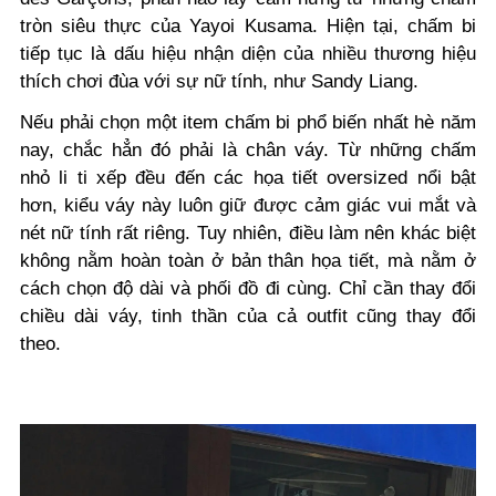
tròn siêu thực của Yayoi Kusama. Hiện tại, chấm bi
tiếp tục là dấu hiệu nhận diện của nhiều thương hiệu
thích chơi đùa với sự nữ tính, như Sandy Liang.
Nếu phải chọn một item chấm bi phổ biến nhất hè năm
nay, chắc hẳn đó phải là chân váy. Từ những chấm
nhỏ li ti xếp đều đến các họa tiết oversized nổi bật
hơn, kiểu váy này luôn giữ được cảm giác vui mắt và
nét nữ tính rất riêng. Tuy nhiên, điều làm nên khác biệt
không nằm hoàn toàn ở bản thân họa tiết, mà nằm ở
cách chọn độ dài và phối đồ đi cùng. Chỉ cần thay đổi
chiều dài váy, tinh thần của cả outfit cũng thay đổi
theo.