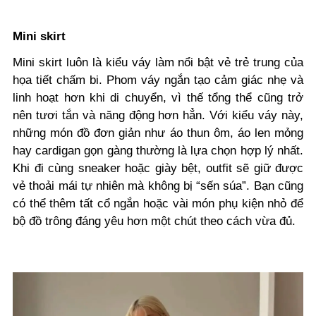
Mini skirt
Mini skirt luôn là kiểu váy làm nổi bật vẻ trẻ trung của
họa tiết chấm bi. Phom váy ngắn tạo cảm giác nhẹ và
linh hoạt hơn khi di chuyển, vì thế tổng thể cũng trở
nên tươi tắn và năng động hơn hẳn. Với kiểu váy này,
những món đồ đơn giản như áo thun ôm, áo len mỏng
hay cardigan gọn gàng thường là lựa chọn hợp lý nhất.
Khi đi cùng sneaker hoặc giày bệt, outfit sẽ giữ được
vẻ thoải mái tự nhiên mà không bị “sến súa”. Bạn cũng
có thể thêm tất cổ ngắn hoặc vài món phụ kiện nhỏ để
bộ đồ trông đáng yêu hơn một chút theo cách vừa đủ.