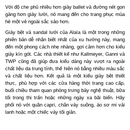
Với độ che phủ nhiều hơn giày ballet và đường nét gọn
gàng hơn giày lười, nó mang đến cho trang phục mùa
hè một vẻ ngoài sắc sảo hơn.
Giày bệt và sandal lưới của Alaïa là một trong những
phiên bản dễ nhận biết nhất của xu hướng này, mang
đến một phong cách nhẹ nhàng, gợi cảm hơn cho kiểu
giày kín gót. Các nhà thiết kế như Kallmeyer, Ganni và
TWP cũng đã giúp đưa kiểu dáng này vượt ra ngoài
chất liệu da trung tính, thể hiện nó bằng nhiều màu sắc
và chất liệu hơn. Kết quả là một kiểu giày bệt thiết
thực, phù hợp với các cửa hàng thời trang cao cấp,
buổi chiều tham quan phòng trưng bày nghệ thuật, bữa
tối trong thị trấn hoặc những ngày xa bãi biển. Hãy
phối nó với quần capri, chân váy suông, áo sơ mi vải
lanh hoặc một chiếc váy tối giản.