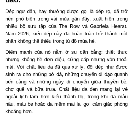
Dép ngư dân, hay thường được gọi là dép rọ, đã trở
nên phổ biến trong vài mùa gần đây, xuất hiện trong
nhiều bộ sưu tập của The Row và Gabriela Hearst.
Năm 2026, kiểu dép này đã hoàn toàn trở thành một
phần không thể thiếu trong tủ đồ mùa hè.
Điểm mạnh của nó nằm ở sự cân bằng: thiết thực
nhưng không hề đơn điệu, cứng cáp nhưng vẫn thoải
mái. Với chất liệu da đã qua xử lý, đôi dép như được
sinh ra cho những bờ đá, những chuyến đi dạo quanh
bến cảng và những ngày di chuyển giữa thuyền bè,
chợ quê và bữa trưa. Chất liệu da đen mang lại vẻ
ngoài lịch lãm hơn kiểu thành thị, trong khi da màu
nâu, màu be hoặc da mềm mại lại gợi cảm giác phóng
khoáng hơn.