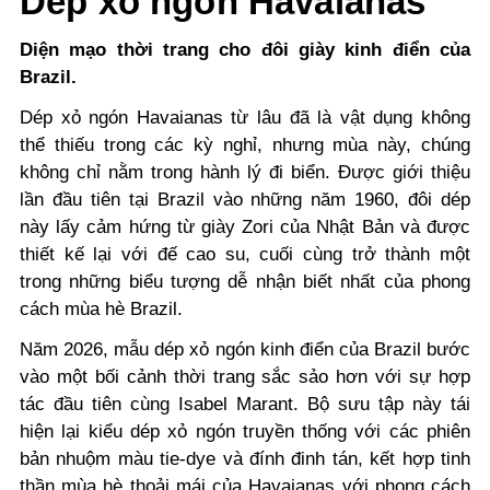
Dép xỏ ngón Havaianas
Diện mạo thời trang cho đôi giày kinh điển của
Brazil.
Dép xỏ ngón Havaianas từ lâu đã là vật dụng không
thể thiếu trong các kỳ nghỉ, nhưng mùa này, chúng
không chỉ nằm trong hành lý đi biển. Được giới thiệu
lần đầu tiên tại Brazil vào những năm 1960, đôi dép
này lấy cảm hứng từ giày Zori của Nhật Bản và được
thiết kế lại với đế cao su, cuối cùng trở thành một
trong những biểu tượng dễ nhận biết nhất của phong
cách mùa hè Brazil.
Năm 2026, mẫu dép xỏ ngón kinh điển của Brazil bước
vào một bối cảnh thời trang sắc sảo hơn với sự hợp
tác đầu tiên cùng Isabel Marant. Bộ sưu tập này tái
hiện lại kiểu dép xỏ ngón truyền thống với các phiên
bản nhuộm màu tie-dye và đính đinh tán, kết hợp tinh
thần mùa hè thoải mái của Havaianas với phong cách