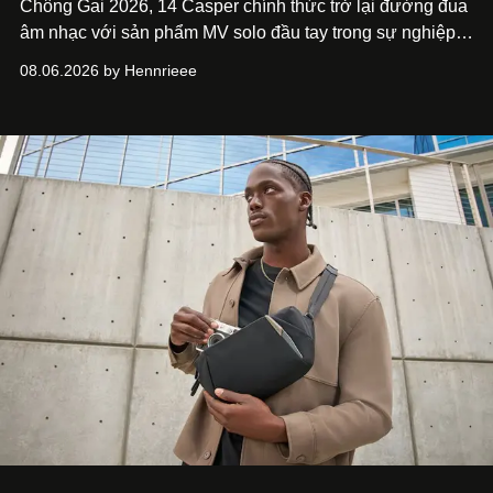
Chông Gai 2026, 14 Casper chính thức trở lại đường đua
âm nhạc với sản phẩm MV solo đầu tay trong sự nghiệp -
“Taking A Break”
. Đây không chỉ là sản phẩm đánh dấu
08.06.2026 by Hennrieee
bước chuyển mình của 14 Casper sau chương trình, mà
còn mở ra một chương mới trong hành trình nghệ thuật
của nam nghệ sĩ khi lần đầu tiên anh trình làng một MV
solo được đầu tư toàn diện từ sáng tác, sản xuất, trình
diễn đến hình ảnh.