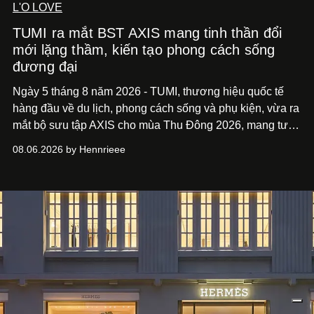
L'O LOVE
TUMI ra mắt BST AXIS mang tinh thần đổi
mới lặng thầm, kiến tạo phong cách sống
đương đại
Ngày 5 tháng 8 năm 2026 - TUMI, thương hiệu quốc tế
hàng đầu về du lịch, phong cách sống và phụ kiện, vừa ra
mắt bộ sưu tập AXIS cho mùa Thu Đông 2026, mang tư
duy thiết kế tiên phong, tái định nghĩa trải nghiệm du lịch
08.06.2026 by Hennrieee
và phong cách sống hiện đại bằng thiết kế sắc nét, chuẩn
xác gắn liền với tính thẩm mỹ toàn cầu.