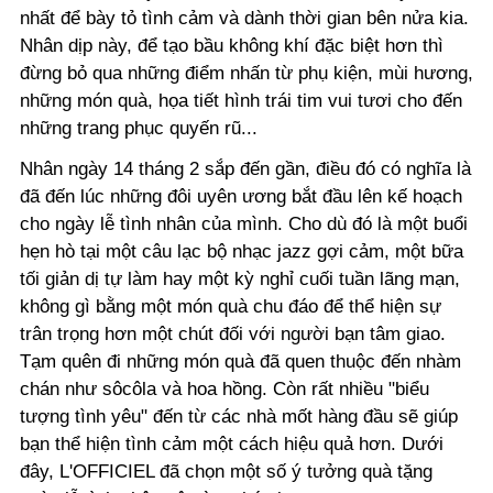
nhất để bày tỏ tình cảm và dành thời gian bên nửa kia.
Nhân dịp này, để tạo bầu không khí đặc biệt hơn thì
đừng bỏ qua những điểm nhấn từ phụ kiện, mùi hương,
những món quà, họa tiết hình trái tim vui tươi cho đến
những trang phục quyến rũ...
Nhân ngày 14 tháng 2 sắp đến gần, điều đó có nghĩa là
đã đến lúc những đôi uyên ương bắt đầu lên kế hoạch
cho ngày lễ tình nhân của mình. Cho dù đó là một buổi
hẹn hò tại một câu lạc bộ nhạc jazz gợi cảm, một bữa
tối giản dị tự làm hay một kỳ nghỉ cuối tuần lãng mạn,
không gì bằng một món quà chu đáo để thể hiện sự
trân trọng hơn một chút đối với người bạn tâm giao.
Tạm quên đi những món quà đã quen thuộc đến nhàm
chán như sôcôla và hoa hồng. Còn rất nhiều "biểu
tượng tình yêu" đến từ các nhà mốt hàng đầu sẽ giúp
bạn thể hiện tình cảm một cách hiệu quả hơn. Dưới
đây, L'OFFICIEL đã chọn một số ý tưởng quà tặng