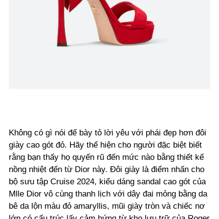
Không có gì nói để bày tỏ lời yêu với phái đẹp hơn đôi
giày cao gót đỏ. Hãy thể hiện cho người đặc biệt biết
rằng bạn thấy họ quyến rũ đến mức nào bằng thiết kế
nồng nhiệt đến từ Dior này. Đôi giày là điểm nhấn cho
bộ sưu tập Cruise 2024, kiểu dáng sandal cao gót của
Mlle Dior vô cùng thanh lịch với dây đai mỏng bằng da
bê da lộn màu đỏ amaryllis, mũi giày tròn và chiếc nơ
lớn có cấu trúc lấy cảm hứng từ kho lưu trữ của Roger