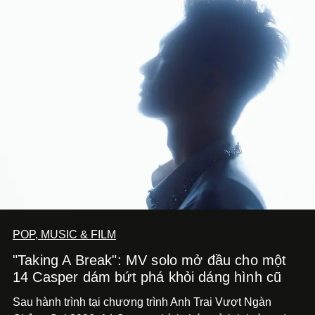
POP, MUSIC & FILM
"Taking A Break": MV solo mở đầu cho một
14 Casper dám bứt phá khỏi dáng hình cũ
Sau hành trình tại chương trình Anh Trai Vượt Ngàn