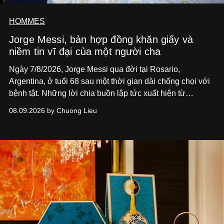
HOMMES
Jorge Messi, bản hợp đồng khăn giấy và
niềm tin vĩ đại của một người cha
Ngày 7/8/2026, Jorge Messi qua đời tại Rosario,
Argentina, ở tuổi 68 sau một thời gian dài chống chọi với
bệnh tật. Những lời chia buồn lập tức xuất hiện từ
Newell’s Old Boys, Barcelona, Inter Miami và Liên đoàn
08.09.2026 by Chuong Lieu
Bóng đá Argentina. Không chỉ dành cho cha của Lionel
Messi, mà cho một người đàn ông đã hiện diện phía sau
một trong những hành trình phi thường nhất mà bóng đá
từng chứng kiến.