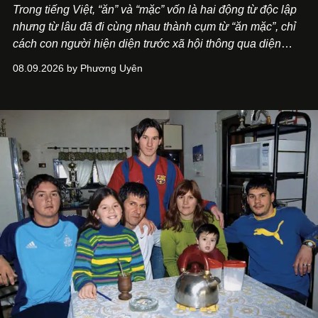
Trong tiếng Việt, “ăn” và “mặc” vốn là hai động từ độc lập
nhưng từ lâu đã đi cùng nhau thành cụm từ “ăn mặc”, chỉ
cách con người hiện diện trước xã hội thông qua diện
mạo và lối phục sức. Dẫu các từ điển thường định nghĩa
08.09.2026 by Phương Uyên
“ăn mặc” đơn thuần là việc mặc quần áo, trong đời sống
văn hóa của người Việt, khái niệm này lại có ý nghĩa bao
quát hơn nhiều.