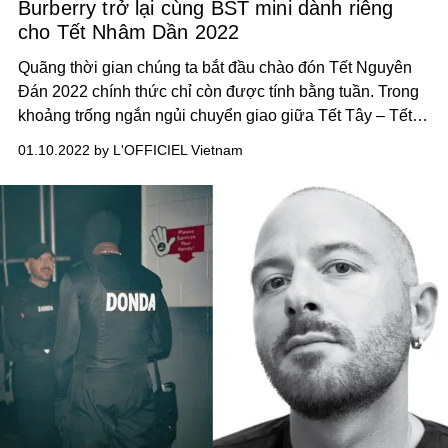
Burberry trở lại cùng BST mini dành riêng
cho Tết Nhâm Dần 2022
Quãng thời gian chúng ta bắt đầu chào đón Tết Nguyên
Đán 2022 chính thức chỉ còn được tính bằng tuần. Trong
khoảng trống ngắn ngủi chuyển giao giữa Tết Tây – Tết
Ta này, Burberry đã kịp thời giới thiệu BST nhỏ với một
01.10.2022 by L'OFFICIEL Vietnam
loạt các items liên quan tới hình ảnh con hổ trong văn hoá
phương Đông.