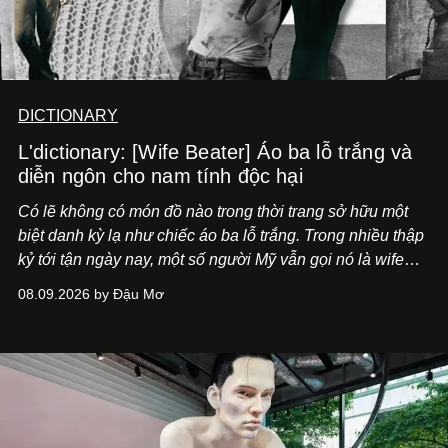
DICTIONARY
L'dictionary: [Wife Beater] Áo ba lỗ trắng và
diễn ngôn cho nam tính độc hại
Có lẽ không có món đồ nào trong thời trang sở hữu một
biệt danh kỳ lạ như chiếc áo ba lỗ trắng. Trong nhiều thập
kỷ tới tận ngày nay, một số người Mỹ vẫn gọi nó là wife
beater, tạm dịch "áo kẻ đánh vợ".
08.09.2026 by Đậu Mơ