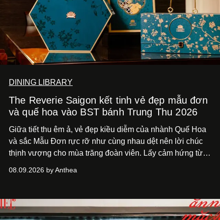
DINING LIBRARY
The Reverie Saigon kết tinh vẻ đẹp mẫu đơn
và quế hoa vào BST bánh Trung Thu 2026
Giữa tiết thu êm ả, vẻ đẹp kiều diễm của nhành Quế Hoa
và sắc Mẫu Đơn rực rỡ như cùng nhau dệt nên lời chúc
thịnh vượng cho mùa trăng đoàn viên. Lấy cảm hứng từ
khung cảnh giàu chất thơ ấy, The Reverie Saigon lưu giữ
08.09.2026 by Anthea
hương vị của những thức quà truyền thống vào bộ sưu
tập bánh Trung Thu ‘Nguyệt Dạ Song Hoa’, gồm ba hộp
quà tặng ‘Mẫu Đơn Khai Phúc’, ‘Quế Hoa Vọng Nguyệt’
và ‘Nguyệt Sắc Giao Hòa’, gửi trao ước nguyện bình an